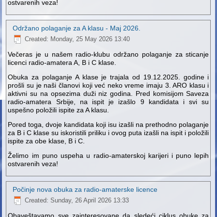
ostvarenih veza!
Održano polaganje za A klasu - Maj 2026.
Created: Monday, 25 May 2026 13:40
Večeras je u našem radio-klubu održano polaganje za sticanje
licenci radio-amatera A, B i C klase.
Obuka za polaganje A klase je trajala od 19.12.2025. godine i
prošli su je naši članovi koji već neko vreme imaju 3. ARO klasu i
aktivni su na opsezima duži niz godina. Pred komisijom Saveza
radio-amatera Srbije, na ispit je izašlo 9 kandidata i svi su
uspešno položili ispite za A klasu.
Pored toga, dvoje kandidata koji isu izašli na prethodno polaganje
za B i C klase su iskoristili priliku i ovog puta izašli na ispit i položili
ispite za obe klase, B i C.
Želimo im puno uspeha u radio-amaterskoj karijeri i puno lepih
ostvarenih veza!
Počinje nova obuka za radio-amaterske licence
Created: Sunday, 26 April 2026 13:33
Obaveštavamo sve zainteresovane da sledeći ciklus obuke za