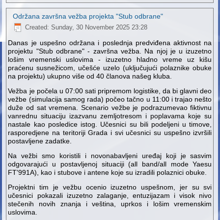
Održana završna vežba projekta "Stub odbrane"
Created: Sunday, 30 November 2025 23:28
Danas je uspešno održana i poslednja predviđena aktivnost na
projektu "Stub odbrane" - završna vežba. Na njoj je u izuzetno
lošim vremenski uslovima - izuzetno hladno vreme uz kišu
praćenu susnežicom, učešće uzelo (uključujući polaznike obuke
na projektu) ukupno više od 40 članova našeg kluba.
Vežba je počela u 07:00 sati pripremom logistike, da bi glavni deo
vežbe (simulacija samog rada) počeo tačno u 11:00 i trajao nešto
duže od sat vremena. Scenario vežbe je podrazumevao fiktivnu
vanrednu situaciju izazvanu zemljotresom i poplavama koje su
nastale kao posledice istog. Učesnici su bili podeljeni u timove,
rasporedjene na teritoriji Grada i svi učesnici su uspešno izvršili
postavljene zadatke.
Na vežbi smo koristili i novonabavljeni uređaj koji je sasvim
odgovarajući u postavljenoj situaciji (all band/all mode Yaesu
FT'991A), kao i stubove i antene koje su izradili polaznici obuke.
Projektni tim je vežbu ocenio izuzetno uspešnom, jer su svi
učesnici pokazali izuzetno zalaganje, entuzijazam i visok nivo
stečenih novih znanja i veština, uprkos i lošim vremenskim
uslovima.