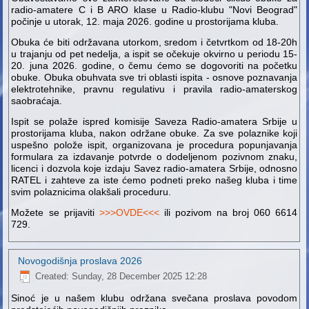
radio-amatere C i B ARO klase u Radio-klubu "Novi Beograd"
počinje u utorak, 12. maja 2026. godine u prostorijama kluba.
Obuka će biti održavana utorkom, sredom i četvrtkom od 18-20h
u trajanju od pet nedelja, a ispit se očekuje okvirno u periodu 15-
20. juna 2026. godine, o čemu ćemo se dogovoriti na početku
obuke. Obuka obuhvata sve tri oblasti ispita - osnove poznavanja
elektrotehnike, pravnu regulativu i pravila radio-amaterskog
saobraćaja.
Ispit se polaže ispred komisije Saveza Radio-amatera Srbije u
prostorijama kluba, nakon održane obuke. Za sve polaznike koji
uspešno polože ispit, organizovana je procedura popunjavanja
formulara za izdavanje potvrde o dodeljenom pozivnom znaku,
licenci i dozvola koje izdaju Savez radio-amatera Srbije, odnosno
RATEL i zahteve za iste ćemo podneti preko našeg kluba i time
svim polaznicima olakšali proceduru.
Možete se prijaviti
>>>OVDE<<<
ili pozivom na broj 060 6614
729.
Novogodišnja proslava 2026
Created: Sunday, 28 December 2025 12:28
Sinoć je u našem klubu održana svečana proslava povodom