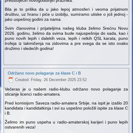
predstojećih novogodišnjih praznika.
Bila je to prilika da u jako lepoj atmosferi i veoma prijatnom
društvu, uz hranu i piće u izobilju, sumiramo utiske o još jednoj -
jako uspešnoj godini za nama.
Svim članovima i prijateljima našeg kluba želimo Srećnu Novu
2026. godinu, želimo da svima bude najuspešnija do sada, kao i
puno novih lepih i dalekih veza, lepih i retkih QSL karata, puno
trofeja iz takmičenja na zidovima a pre svega da se isto ovako
družimo i sledećih godina!
Održano novo polaganje za klase C i B
Created: Friday, 26 December 2025 23:52
Večeras je u našem radio-klubu održano novo polaganje za
sticanje licenci radio-amatera.
Pred komisijom Saveza radio-amatera Srbije, na ispit je izašlo 20
kandidata i kandidatkinja i svi su uspešno položili ispite za klase C
i B.
Želimo im puno uspeha u radio-amaterskoj karijeri i puno lepih
ostvarenih veza!