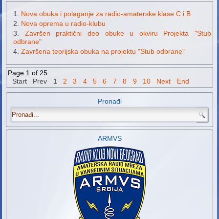
Nova obuka i polaganje za radio-amaterske klase C i B
Nova oprema u radio-klubu
Završen praktični deo obuke u okviru Projekta "Stub
odbrane"
Završena teorijska obuka na projektu "Stub odbrane"
Page 1 of 25
Start
Prev
1
2
3
4
5
6
7
8
9
10
Next
End
Pronađi
.
ARMVS