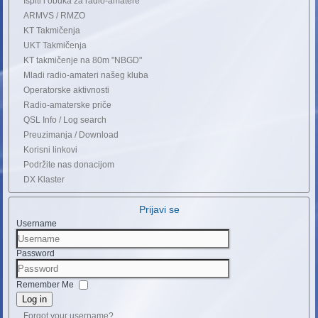
Ispiti i obuka za radio-amatere
ARMVS / RMZO
KT Takmičenja
UKT Takmičenja
KT takmičenje na 80m "NBGD"
Mladi radio-amateri našeg kluba
Operatorske aktivnosti
Radio-amaterske priče
QSL Info / Log search
Preuzimanja / Download
Korisni linkovi
Podržite nas donacijom
DX Klaster
Prijavi se
Username
Password
Remember Me
Log in
Forgot your username?