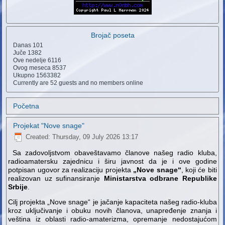
Brojač poseta
Danas
101
Juče
1382
Ove nedelje
6116
Ovog meseca
8537
Ukupno
1563382
Currently are 52 guests and no members online
Početna
Projekat "Nove snage"
Created: Thursday, 09 July 2026 13:17
Sa zadovoljstvom obaveštavamo članove našeg radio kluba,
radioamatersku zajednicu i širu javnost da je i ove godine
potpisan ugovor za realizaciju projekta
„Nove snage“
, koji će biti
realizovan uz sufinansiranje
Ministarstva odbrane Republike
Srbije
.
Cilj projekta „Nove snage“ je jačanje kapaciteta našeg radio-kluba
kroz uključivanje i obuku novih članova, unapređenje znanja i
veština iz oblasti radio-amaterizma, opremanje nedostajućom