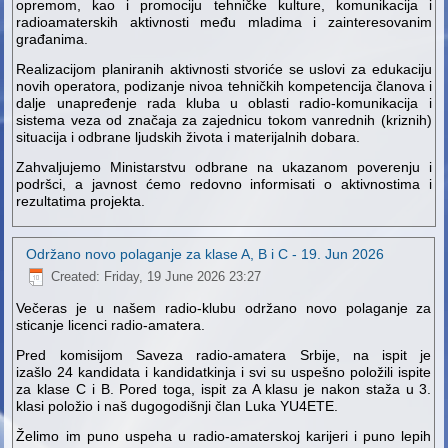
opremom, kao i promociju tehničke kulture, komunikacija i
radioamaterskih aktivnosti među mladima i zainteresovanim
građanima.
Realizacijom planiranih aktivnosti stvoriće se uslovi za edukaciju
novih operatora, podizanje nivoa tehničkih kompetencija članova i
dalje unapređenje rada kluba u oblasti radio-komunikacija i
sistema veza od značaja za zajednicu tokom vanrednih (kriznih)
situacija i odbrane ljudskih života i materijalnih dobara.
Zahvaljujemo Ministarstvu odbrane na ukazanom poverenju i
podršci, a javnost ćemo redovno informisati o aktivnostima i
rezultatima projekta.
Održano novo polaganje za klase A, B i C - 19. Jun 2026
Created: Friday, 19 June 2026 23:27
Večeras je u našem radio-klubu održano novo polaganje za
sticanje licenci radio-amatera.
Pred komisijom Saveza radio-amatera Srbije, na ispit je
izašlo 24 kandidata i kandidatkinja i svi su uspešno položili ispite
za klase C i B. Pored toga, ispit za A klasu je nakon staža u 3.
klasi položio i naš dugogodišnji član Luka YU4ETE.
Želimo im puno uspeha u radio-amaterskoj karijeri i puno lepih