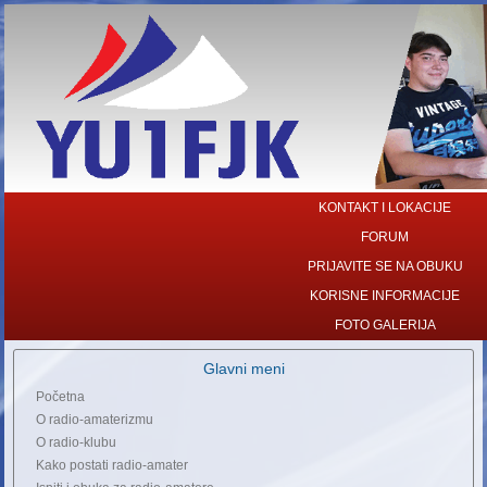
KONTAKT I LOKACIJE
FORUM
PRIJAVITE SE NA OBUKU
KORISNE INFORMACIJE
FOTO GALERIJA
Glavni meni
Početna
O radio-amaterizmu
O radio-klubu
Kako postati radio-amater