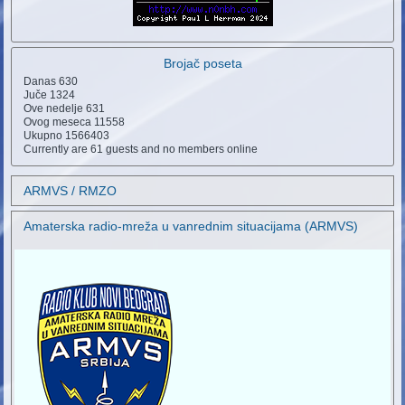
Brojač poseta
Danas
630
Juče
1324
Ove nedelje
631
Ovog meseca
11558
Ukupno
1566403
Currently are 61 guests and no members online
ARMVS / RMZO
Amaterska radio-mreža u vanrednim situacijama (ARMVS)