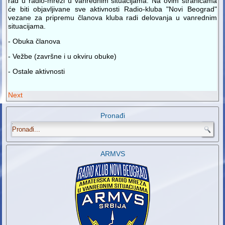
rad u radio-mreži u vanrednim situacijama. Na ovim stranicama
će biti objavljivane sve aktivnosti Radio-kluba "Novi Beograd"
vezane za pripremu članova kluba radi delovanja u vanrednim
situacijama.
- Obuka članova
- Vežbe (završne i u okviru obuke)
- Ostale aktivnosti
Next
Pronađi
.
ARMVS