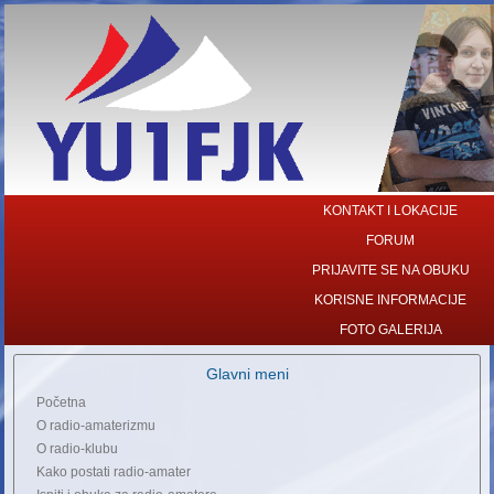
KONTAKT I LOKACIJE
FORUM
PRIJAVITE SE NA OBUKU
KORISNE INFORMACIJE
FOTO GALERIJA
Glavni meni
Početna
O radio-amaterizmu
O radio-klubu
Kako postati radio-amater