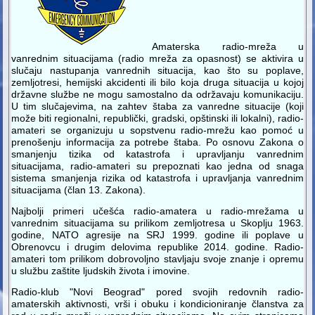
Amaterska radio-mreža u
vanrednim situacijama (radio mreža za opasnost) se aktivira u
slučaju nastupanja vanrednih situacija, kao što su poplave,
zemljotresi, hemijski akcidenti ili bilo koja druga situacija u kojoj
državne službe ne mogu samostalno da održavaju komunikaciju.
U tim slučajevima, na zahtev štaba za vanredne situacije (koji
može biti regionalni, republički, gradski, opštinski ili lokalni), radio-
amateri se organizuju u sopstvenu radio-mrežu kao pomoć u
prenošenju informacija za potrebe štaba. Po osnovu Zakona o
smanjenju tizika od katastrofa i upravljanju vanrednim
situacijama, radio-amateri su prepoznati kao jedna od snaga
sistema smanjenja rizika od katastrofa i upravljanja vanrednim
situacijama (član 13. Zakona).
Najbolji primeri učešća radio-amatera u radio-mrežama u
vanrednim situacijama su prilikom zemljotresa u Skoplju 1963.
godine, NATO agresije na SRJ 1999. godine ili poplave u
Obrenovcu i drugim delovima republike 2014. godine. Radio-
amateri tom prilikom dobrovoljno stavljaju svoje znanje i opremu
u službu zaštite ljudskih života i imovine.
Radio-klub "Novi Beograd" pored svojih redovnih radio-
amaterskih aktivnosti, vrši i obuku i kondicioniranje članstva za