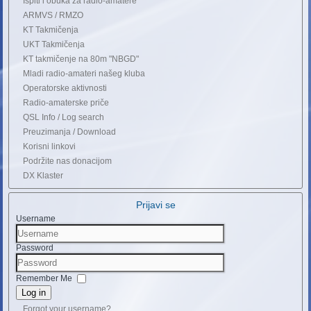
Ispiti i obuka za radio-amatere
ARMVS / RMZO
KT Takmičenja
UKT Takmičenja
KT takmičenje na 80m "NBGD"
Mladi radio-amateri našeg kluba
Operatorske aktivnosti
Radio-amaterske priče
QSL Info / Log search
Preuzimanja / Download
Korisni linkovi
Podržite nas donacijom
DX Klaster
Prijavi se
Username
Password
Remember Me
Log in
Forgot your username?