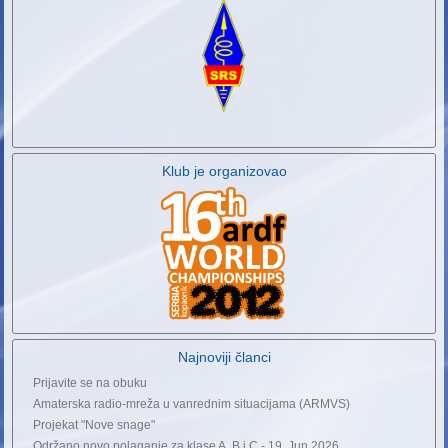
Klub je organizovao
Najnoviji članci
Prijavite se na obuku
Amaterska radio-mreža u vanrednim situacijama (ARMVS)
Projekat "Nove snage"
Održano novo polaganje za klase A, B i C - 19. Jun 2026