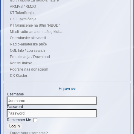
Ispiti i obuka za radio-amatere
ARMVS / RMZO
KT Takmičenja
UKT Takmičenja
KT takmičenje na 80m "NBGD"
Mladi radio-amateri našeg kluba
Operatorske aktivnosti
Radio-amaterske priče
QSL Info / Log search
Preuzimanja / Download
Korisni linkovi
Podržite nas donacijom
DX Klaster
Prijavi se
Username
Password
Remember Me
Log in
Forgot your username?