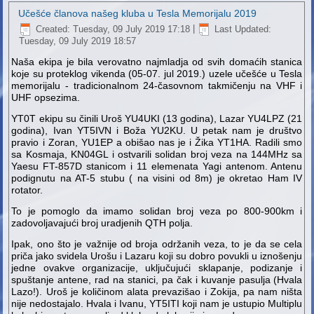
Učešće članova našeg kluba u Tesla Memorijalu 2019
Created: Tuesday, 09 July 2019 17:18
|
Last Updated:
Tuesday, 09 July 2019 18:57
Naša ekipa je bila verovatno najmladja od svih domaćih stanica
koje su proteklog vikenda (05-07. jul 2019.) uzele učešće u Tesla
memorijalu - tradicionalnom 24-časovnom takmičenju na VHF i
UHF opsezima.
YT0T ekipu su činili Uroš YU4UKI (13 godina), Lazar YU4LPZ (21
godina), Ivan YT5IVN i Boža YU2KU. U petak nam je društvo
pravio i Zoran, YU1EP a obišao nas je i Žika YT1HA. Radili smo
sa Kosmaja, KN04GL i ostvarili solidan broj veza na 144MHz sa
Yaesu FT-857D stanicom i 11 elemenata Yagi antenom. Antenu
podignutu na AT-5 stubu ( na visini od 8m) je okretao Ham IV
rotator.
To je pomoglo da imamo solidan broj veza po 800-900km i
zadovoljavajući broj uradjenih QTH polja.
Ipak, ono što je važnije od broja održanih veza, to je da se cela
priča jako svidela Urošu i Lazaru koji su dobro povukli u iznošenju
jedne ovakve organizacije, uključujući sklapanje, podizanje i
spuštanje antene, rad na stanici, pa čak i kuvanje pasulja (Hvala
Lazo!). Uroš je količinom alata prevazišao i Zokija, pa nam ništa
nije nedostajalo. Hvala i Ivanu, YT5ITI koji nam je ustupio Multiplu