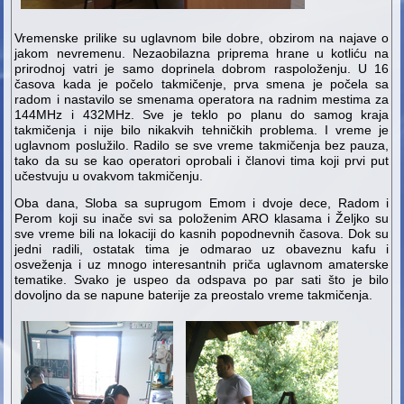
Vremenske prilike su uglavnom bile dobre, obzirom na najave o
jakom nevremenu. Nezaobilazna priprema hrane u kotliću na
prirodnoj vatri je samo doprinela dobrom raspoloženju. U 16
časova kada je počelo takmičenje, prva smena je počela sa
radom i nastavilo se smenama operatora na radnim mestima za
144MHz i 432MHz. Sve je teklo po planu do samog kraja
takmičenja i nije bilo nikakvih tehničkih problema. I vreme je
uglavnom poslužilo. Radilo se sve vreme takmičenja bez pauza,
tako da su se kao operatori oprobali i članovi tima koji prvi put
učestvuju u ovakvom takmičenju.
Oba dana, Sloba sa suprugom Emom i dvoje dece, Radom i
Perom koji su inače svi sa položenim ARO klasama i Željko su
sve vreme bili na lokaciji do kasnih popodnevnih časova. Dok su
jedni radili, ostatak tima je odmarao uz obaveznu kafu i
osveženja i uz mnogo interesantnih priča uglavnom amaterske
tematike. Svako je uspeo da odspava po par sati što je bilo
dovoljno da se napune baterije za preostalo vreme takmičenja.