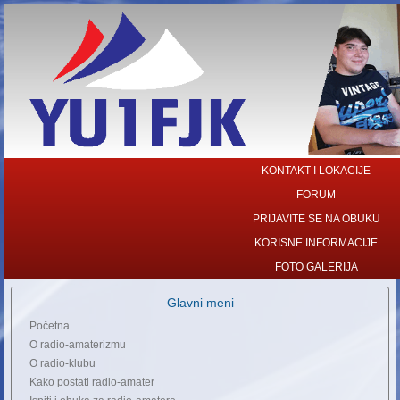
KONTAKT I LOKACIJE
FORUM
PRIJAVITE SE NA OBUKU
KORISNE INFORMACIJE
FOTO GALERIJA
Glavni meni
Početna
O radio-amaterizmu
O radio-klubu
Kako postati radio-amater