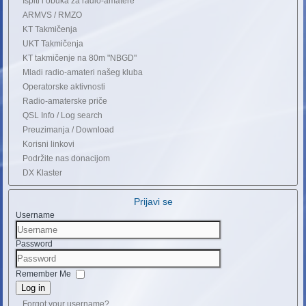
Ispiti i obuka za radio-amatere
ARMVS / RMZO
KT Takmičenja
UKT Takmičenja
KT takmičenje na 80m "NBGD"
Mladi radio-amateri našeg kluba
Operatorske aktivnosti
Radio-amaterske priče
QSL Info / Log search
Preuzimanja / Download
Korisni linkovi
Podržite nas donacijom
DX Klaster
Prijavi se
Username
Password
Remember Me
Log in
Forgot your username?