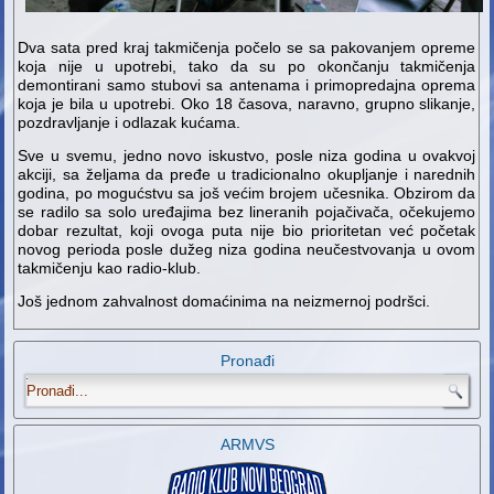
Dva sata pred kraj takmičenja počelo se sa pakovanjem opreme
koja nije u upotrebi, tako da su po okončanju takmičenja
demontirani samo stubovi sa antenama i primopredajna oprema
koja je bila u upotrebi. Oko 18 časova, naravno, grupno slikanje,
pozdravljanje i odlazak kućama.
Sve u svemu, jedno novo iskustvo, posle niza godina u ovakvoj
akciji, sa željama da pređe u tradicionalno okupljanje i narednih
godina, po mogućstvu sa još većim brojem učesnika. Obzirom da
se radilo sa solo uređajima bez lineranih pojačivača, očekujemo
dobar rezultat, koji ovoga puta nije bio prioritetan već početak
novog perioda posle dužeg niza godina neučestvovanja u ovom
takmičenju kao radio-klub.
Još jednom zahvalnost domaćinima na neizmernoj podršci.
Pronađi
.
ARMVS