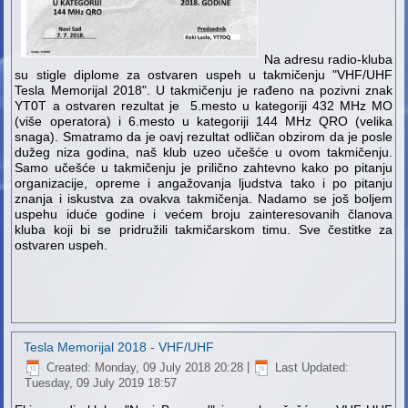
Na adresu radio-kluba
su stigle diplome za ostvaren uspeh u takmičenju "VHF/UHF
Tesla Memorijal 2018". U takmičenju je rađeno na pozivni znak
YT0T a ostvaren rezultat je 5.mesto u kategoriji 432 MHz MO
(više operatora) i 6.mesto u kategoriji 144 MHz QRO (velika
snaga). Smatramo da je oavj rezultat odličan obzirom da je posle
dužeg niza godina, naš klub uzeo učešće u ovom takmičenju.
Samo učešće u takmičenju je prilično zahtevno kako po pitanju
organizacije, opreme i angažovanja ljudstva tako i po pitanju
znanja i iskustva za ovakva takmičenja. Nadamo se još boljem
uspehu iduće godine i većem broju zainteresovanih članova
kluba koji bi se pridružili takmičarskom timu. Sve čestitke za
ostvaren uspeh.
Tesla Memorijal 2018 - VHF/UHF
Created: Monday, 09 July 2018 20:28
|
Last Updated:
Tuesday, 09 July 2019 18:57