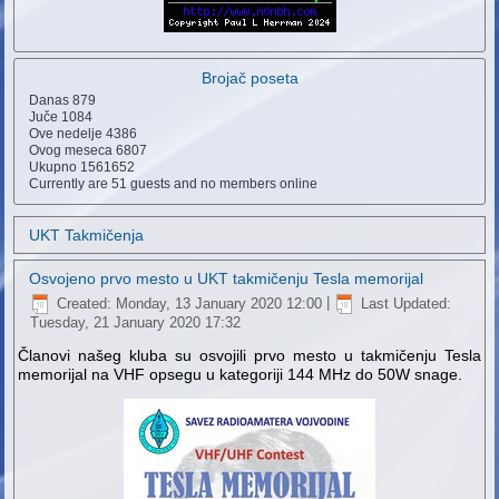
Brojač poseta
Danas
879
Juče
1084
Ove nedelje
4386
Ovog meseca
6807
Ukupno
1561652
Currently are 51 guests and no members online
UKT Takmičenja
Osvojeno prvo mesto u UKT takmičenju Tesla memorijal
Created: Monday, 13 January 2020 12:00
|
Last Updated:
Tuesday, 21 January 2020 17:32
Članovi našeg kluba su osvojili prvo mesto u takmičenju Tesla
memorijal na VHF opsegu u kategoriji 144 MHz do 50W snage.