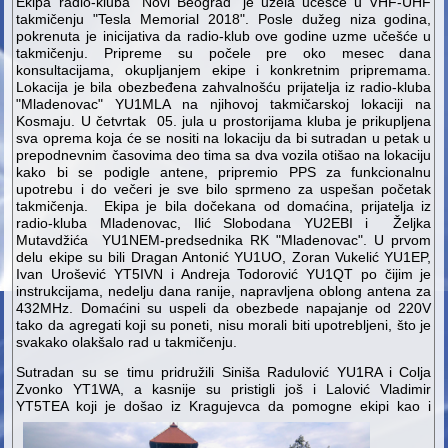
Ekipa radio-kluba "Novi Beograd" je uzela učešće u VHF-UHF
takmičenju "Tesla Memorial 2018". Posle dužeg niza godina,
pokrenuta je inicijativa da radio-klub ove godine uzme učešće u
takmičenju. Pripreme su počele pre oko mesec dana
konsultacijama, okupljanjem ekipe i konkretnim pripremama.
Lokacija je bila obezbeđena zahvalnošću prijatelja iz radio-kluba
"Mladenovac" YU1MLA na njihovoj takmičarskoj lokaciji na
Kosmaju. U četvrtak 05. jula u prostorijama kluba je prikupljena
sva oprema koja će se nositi na lokaciju da bi sutradan u petak u
prepodnevnim časovima deo tima sa dva vozila otišao na lokaciju
kako bi se podigle antene, pripremio PPS za funkcionalnu
upotrebu i do večeri je sve bilo sprmeno za uspešan početak
takmičenja. Ekipa je bila dočekana od domaćina, prijatelja iz
radio-kluba Mladenovac, Ilić Slobodana YU2EBI i Željka
Mutavdžića YU1NEM-predsednika RK "Mladenovac". U prvom
delu ekipe su bili Dragan Antonić YU1UO, Zoran Vukelić YU1EP,
Ivan Urošević YT5IVN i Andreja Todorović YU1QT po čijim je
instrukcijama, nedelju dana ranije, napravljena oblong antena za
432MHz. Domaćini su uspeli da obezbede napajanje od 220V
tako da agregati koji su poneti, nisu morali biti upotrebljeni, što je
svakako olakšalo rad u takmičenju.
Sutradan su se timu pridružili Siniša Radulović YU1RA i Colja
Zvonko YT1WA, a kasnije su pristigli još i Lalović Vladimir
YT5TEA koji je došao iz Kragujevca da pomogne ekipi kao i