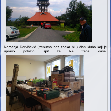
Nemanja Dervišević (trenutno bez znaka hi..) član kluba koji je
upravo položio ispit za RA treće klase.