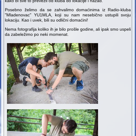
kako bi sve to prevezli od kluba do lokacije i nazad.
Posebno želimo da se zahvalimo domaćinima iz Radio-kluba
"Mladenovac" YU1MLA, koji su nam nesebično ustupili svoju
lokaciju. Kao i uvek, bili su odlični domaćini!
Nema fotografija koliko ih je bilo prošle godine, ali ipak smo uspeli
da zabeležimo po neki momenat.