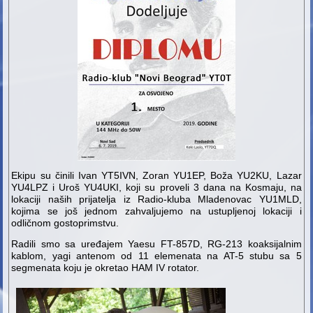
Ekipu su činili Ivan YT5IVN, Zoran YU1EP, Boža YU2KU, Lazar
YU4LPZ i Uroš YU4UKI, koji su proveli 3 dana na Kosmaju, na
lokaciji naših prijatelja iz Radio-kluba Mladenovac YU1MLD,
kojima se još jednom zahvaljujemo na ustupljenoj lokaciji i
odličnom gostoprimstvu.
Radili smo sa uređajem Yaesu FT-857D, RG-213 koaksijalnim
kablom, yagi antenom od 11 elemenata na AT-5 stubu sa 5
segmenata koju je okretao HAM IV rotator.