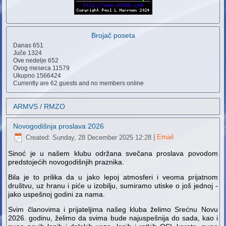
Brojač poseta
Danas
651
Juče
1324
Ove nedelje
652
Ovog meseca
11579
Ukupno
1566424
Currently are 62 guests and no members online
ARMVS / RMZO
Novogodišnja proslava 2026
Created: Sunday, 28 December 2025 12:28
|
Email
Sinoć je u našem klubu održana svečana proslava povodom
predstojećih novogodišnjih praznika.
Bila je to prilika da u jako lepoj atmosferi i veoma prijatnom
društvu, uz hranu i piće u izobilju, sumiramo utiske o još jednoj -
jako uspešnoj godini za nama.
Svim članovima i prijateljima našeg kluba želimo Srećnu Novu
2026. godinu, želimo da svima bude najuspešnija do sada, kao i