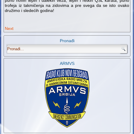
puno novih lepih i dalekih veza, lepih i retkih QSL karata, puno
trofeja iz takmičenja na zidovima a pre svega da se isto ovako
družimo i sledećih godina!
Next
Pronađi
.
ARMVS