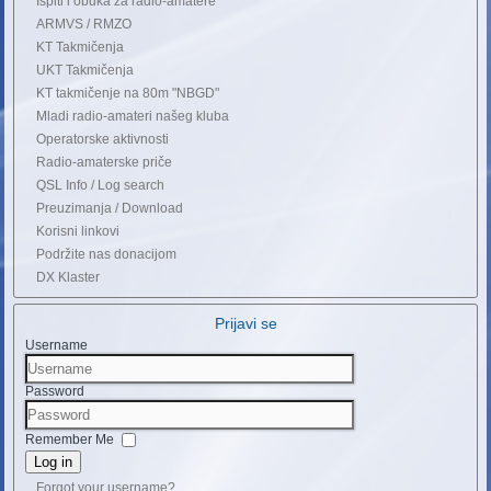
Ispiti i obuka za radio-amatere
ARMVS / RMZO
KT Takmičenja
UKT Takmičenja
KT takmičenje na 80m "NBGD"
Mladi radio-amateri našeg kluba
Operatorske aktivnosti
Radio-amaterske priče
QSL Info / Log search
Preuzimanja / Download
Korisni linkovi
Podržite nas donacijom
DX Klaster
Prijavi se
Username
Password
Remember Me
Log in
Forgot your username?