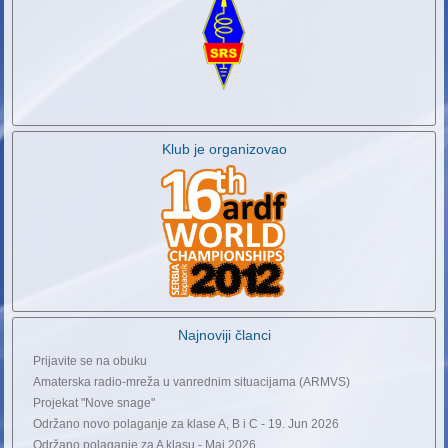
Klub je organizovao
Najnoviji članci
Prijavite se na obuku
Amaterska radio-mreža u vanrednim situacijama (ARMVS)
Projekat "Nove snage"
Održano novo polaganje za klase A, B i C - 19. Jun 2026
Održano polaganje za A klasu - Maj 2026.