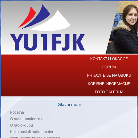
KONTAKT I LOKACIJE
FORUM
PRIJAVITE SE NA OBUKU
KORISNE INFORMACIJE
FOTO GALERIJA
Glavni meni
Početna
O radio-amaterizmu
O radio-klubu
Kako postati radio-amater