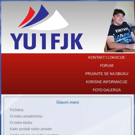
KONTAKT I LOKACIJE
FORUM
PRIJAVITE SE NA OBUKU
KORISNE INFORMACIJE
FOTO GALERIJA
Glavni meni
Početna
O radio-amaterizmu
O radio-klubu
Kako postati radio-amater