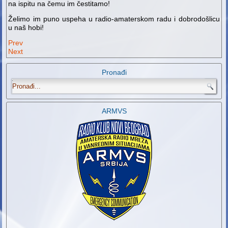
na ispitu na čemu im čestitamo!
Želimo im puno uspeha u radio-amaterskom radu i dobrodošlicu
u naš hobi!
Prev
Next
Pronađi
.
ARMVS