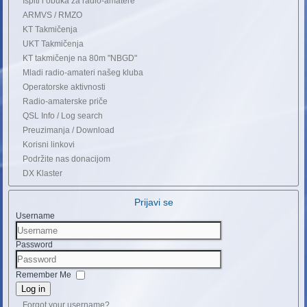
Ispiti i obuka za radio-amatere
ARMVS / RMZO
KT Takmičenja
UKT Takmičenja
KT takmičenje na 80m "NBGD"
Mladi radio-amateri našeg kluba
Operatorske aktivnosti
Radio-amaterske priče
QSL Info / Log search
Preuzimanja / Download
Korisni linkovi
Podržite nas donacijom
DX Klaster
Prijavi se
Username
Password
Remember Me
Log in
Forgot your username?