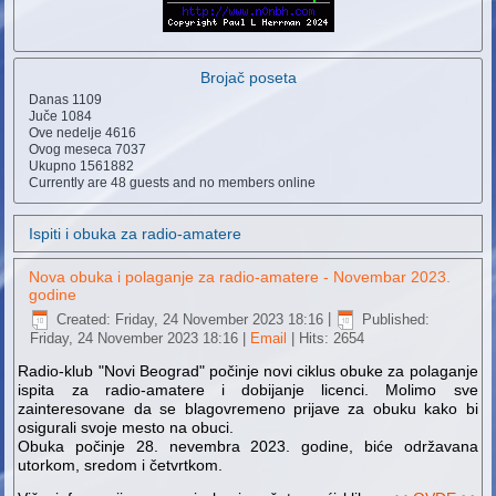
Brojač poseta
Danas
1109
Juče
1084
Ove nedelje
4616
Ovog meseca
7037
Ukupno
1561882
Currently are 48 guests and no members online
Ispiti i obuka za radio-amatere
Nova obuka i polaganje za radio-amatere - Novembar 2023.
godine
Created: Friday, 24 November 2023 18:16
|
Published:
Friday, 24 November 2023 18:16
|
Email
| Hits: 2654
Radio-klub "Novi Beograd" počinje novi ciklus obuke za polaganje
ispita za radio-amatere i dobijanje licenci. Molimo sve
zainteresovane da se blagovremeno prijave za obuku kako bi
osigurali svoje mesto na obuci.
Obuka počinje 28. nevembra 2023. godine, biće održavana
utorkom, sredom i četvrtkom.