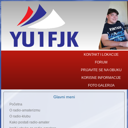
KONTAKT I LOKACIJE
FORUM
PRIJAVITE SE NA OBUKU
KORISNE INFORMACIJE
FOTO GALERIJA
Glavni meni
Početna
O radio-amaterizmu
O radio-klubu
Kako postati radio-amater