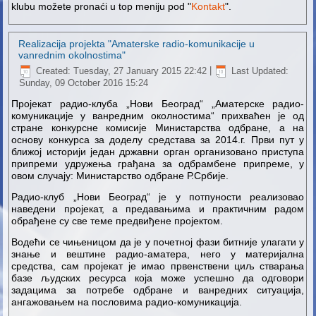
klubu možete pronaći u top meniju pod "
Kontakt
".
Realizacija projekta "Amaterske radio-komunikacije u
vanrednim okolnostima"
Created: Tuesday, 27 January 2015 22:42
|
Last Updated:
Sunday, 09 October 2016 15:24
Пројекат радио-клуба „Нови Београд“ „Аматерске радио-
комуникације у ванредним околностима“ прихваћен је од
стране конкурсне комисије Министарства одбране, а на
основу конкурса за доделу средстава за 2014.г. Први пут у
ближој историји један државни орган организовано приступа
припреми удружења грађана за одбрамбене припреме, у
овом случају: Министарство одбране Р.Србије.
Радио-клуб „Нови Београд“ је у потпуности реализовао
наведени пројекат, а предавањима и практичним радом
обрађене су све теме предвиђене пројектом.
Водећи се чињеницом да је у почетној фази битније улагати у
знање и вештине радио-аматера, него у материјална
средства, сам пројекат је имао првенствени циљ стварања
базе људских ресурса која може успешно да одговори
задацима за потребе одбране и ванредних ситуација,
ангажовањем на пословима радио-комуникација.