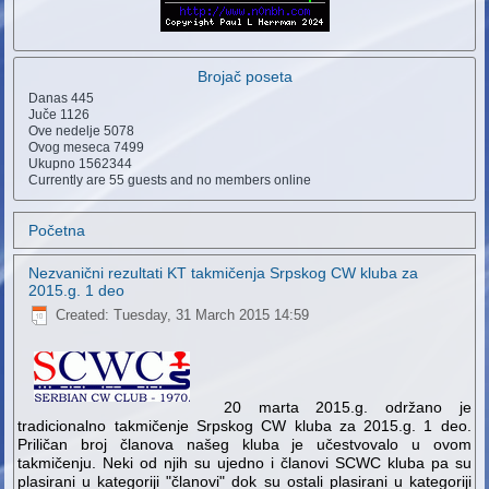
Brojač poseta
Danas
445
Juče
1126
Ove nedelje
5078
Ovog meseca
7499
Ukupno
1562344
Currently are 55 guests and no members online
Početna
Nezvanični rezultati KT takmičenja Srpskog CW kluba za
2015.g. 1 deo
Created: Tuesday, 31 March 2015 14:59
20 marta 2015.g. održano je
tradicionalno takmičenje Srpskog CW kluba za 2015.g. 1 deo.
Priličan broj članova našeg kluba je učestvovalo u ovom
takmičenju. Neki od njih su ujedno i članovi SCWC kluba pa su
plasirani u kategoriji "članovi" dok su ostali plasirani u kategoriji