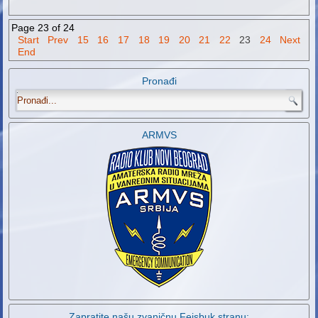
Page 23 of 24
Start
Prev
15
16
17
18
19
20
21
22
23
24
Next
End
Pronađi
.
ARMVS
Zapratite našu zvaničnu Fejsbuk stranu: