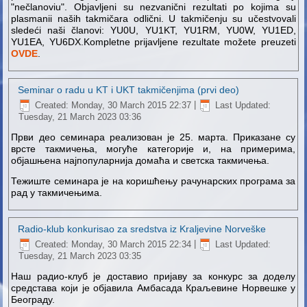
"nečlanoviu". Objavljeni su nezvanični rezultati po kojima su
plasmanii naših takmičara odlični. U takmičenju su učestvovali
sledeći naši članovi: YU0U, YU1KT, YU1RM, YU0W, YU1ED,
YU1EA, YU6DX.Kompletne prijavljene rezultate možete preuzeti
OVDE
.
Seminar o radu u KT i UKT takmičenjima (prvi deo)
Created: Monday, 30 March 2015 22:37
|
Last Updated:
Tuesday, 21 March 2023 03:36
Први део семинара реализован је 25. марта. Приказане су
врсте такмичења, могуће категорије и, на примерима,
објашњена најпопуларнија домаћа и светска такмичења.
Тежиште семинара је на коришћењу рачунарских програма за
рад у такмичењима.
Radio-klub konkurisao za sredstva iz Kraljevine Norveške
Created: Monday, 30 March 2015 22:34
|
Last Updated:
Tuesday, 21 March 2023 03:35
Наш радио-клуб је доставио пријаву за конкурс за доделу
средстава који је објавила Амбасада Краљевине Норвешке у
Београду.