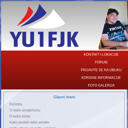
KONTAKT I LOKACIJE
FORUM
PRIJAVITE SE NA OBUKU
KORISNE INFORMACIJE
FOTO GALERIJA
Glavni meni
Početna
O radio-amaterizmu
O radio-klubu
Kako postati radio-amater