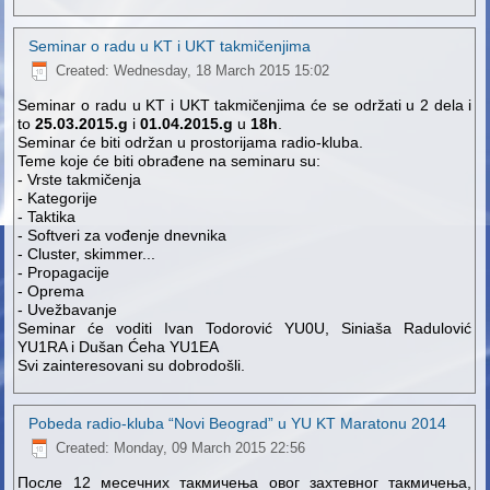
Seminar o radu u KT i UKT takmičenjima
Created: Wednesday, 18 March 2015 15:02
Seminar o radu u KT i UKT takmičenjima će se održati u 2 dela i
to
25.03.2015.g
i
01.04.2015.g
u
18h
.
Seminar će biti održan u prostorijama radio-kluba.
Teme koje će biti obrađene na seminaru su:
- Vrste takmičenja
- Kategorije
- Taktika
- Softveri za vođenje dnevnika
- Cluster, skimmer...
- Propagacije
- Oprema
- Uvežbavanje
Seminar će voditi Ivan Todorović YU0U, Siniaša Radulović
YU1RA i Dušan Ćeha YU1EA
Svi zainteresovani su dobrodošli.
Pobeda radio-kluba “Novi Beograd” u YU KT Maratonu 2014
Created: Monday, 09 March 2015 22:56
После 12 месечних такмичења овог захтевног такмичења,