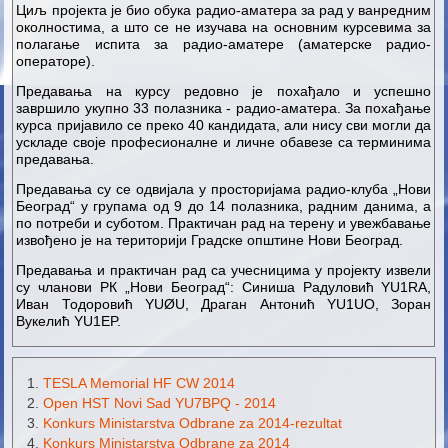
Циљ пројекта је био обука радио-аматера за рад у ванредним
околностима, а што се не изучава на основним курсевима за
полагање испита за радио-аматере (аматерске радио-
операторе).
Предавања на курсу редовно је похађало и успешно
завршило укупно 33 полазника - радио-аматера. За похађање
курса пријавило се преко 40 кандидата, али нису сви могли да
ускладе своје професионалне и личне обавезе са терминима
предавања.
Предавања су се одвијала у просторијама радио-клуба „Нови
Београд“ у групама од 9 до 14 полазника, радним данима, а
по потреби и суботом. Практичан рад на терену и увежбавање
извођено је на територији Градске општине Нови Београд.
Предавања и практичан рад са учесницима у пројекту извели
су чланови РК „Нови Београд“: Синиша Радуловић YU1RA,
Иван Тодоровић YUØU, Драган Антонић YU1UO, Зоран
Вукелић YU1EP.
TESLA Memorial HF CW 2014
Open HST Novi Sad YU7BPQ - 2014
Konkurs Ministarstva Odbrane za 2014-rezultat
Konkurs Ministarstva Odbrane za 2014