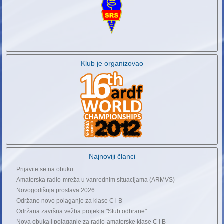
Klub je organizovao
Najnoviji članci
Prijavite se na obuku
Amaterska radio-mreža u vanrednim situacijama (ARMVS)
Novogodišnja proslava 2026
Održano novo polaganje za klase C i B
Održana završna vežba projekta "Stub odbrane"
Nova obuka i polaganje za radio-amaterske klase C i B