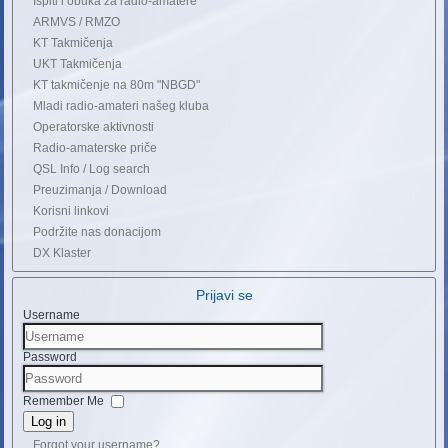
Ispiti i obuka za radio-amatere
ARMVS / RMZO
KT Takmičenja
UKT Takmičenja
KT takmičenje na 80m "NBGD"
Mladi radio-amateri našeg kluba
Operatorske aktivnosti
Radio-amaterske priče
QSL Info / Log search
Preuzimanja / Download
Korisni linkovi
Podržite nas donacijom
DX Klaster
Prijavi se
Username
Password
Remember Me
Log in
Forgot your username?