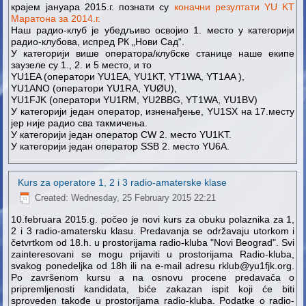
крајем јануара 2015.г. познати су
коначни резултати YU KT
Маратона за 2014.г.
Наш радио-клуб је убедљиво освојио 1. место у категорији
радио-клубова, испред РК „Нови Сад“.
У категорији више оператора/клубске станице наше екипе
заузеле су 1., 2. и 5 место, и то
YU1EA (оператори YU1EA, YU1KT, YT1WA, YT1AA ),
YU1ANO (оператори YU1RA, YUØU),
YU1FJK (оператори YU1RM, YU2BBG, YT1WA, YU1BV)
У категорији један оператор, изненађење, YU1SX на 17.месту
јер није радио сва такмичења.
У категорији један оператор CW 2. место YU1KT.
У категорији један оператор SSB 2. место YU6A.
Kurs za operatore 1, 2 i 3 radio-amaterske klase
Created: Wednesday, 25 February 2015 22:21
10.februara 2015.g. počeo je novi kurs za obuku polaznika za 1,
2 i 3 radio-amatersku klasu. Predavanja se održavaju utorkom i
četvrtkom od 18.h. u prostorijama radio-kluba "Novi Beograd". Svi
zainteresovani se mogu prijaviti u prostorijama Radio-kluba,
svakog ponedeljka od 18h ili na e-mail adresu rklub@yu1fjk.org.
Po završenom kursu a na osnovu procene predavača o
pripremljenosti kandidata, biće zakazan ispit koji će biti
sproveden takođe u prostorijama radio-kluba. Podatke o radio-