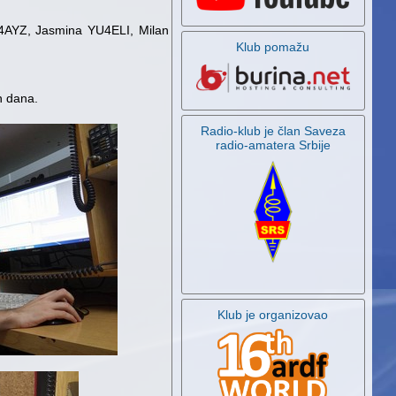
YU4AYZ, Jasmina YU4ELI, Milan
Klub pomažu
h dana.
Radio-klub je član Saveza
radio-amatera Srbije
Klub je organizovao