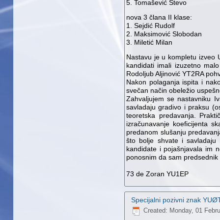
5. Tomašević Stevo
nova 3 člana II klase:
1. Sejdić Rudolf
2. Maksimović Slobodan
3. Miletić Milan
Nastavu je u kompletu izveo Ur
kandidati imali izuzetno malo
Rodoljub Aljinović YT2RA pohv
Nakon polaganja ispita i nak
svečan način obeležio uspešno
Zahvaljujem se nastavniku I
savladaju gradivo i praksu (o
teoretska predavanja. Prakt
izračunavanje koeficijenta s
predanom slušanju predavanja
što bolje shvate i savladaj
kandidate i pojašnjavala im 
ponosnim da sam predsednik k
73 de Zoran YU1EP
Specijalni pozivni znak YU
Created: Monday, 01 Febru