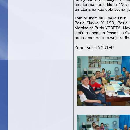
amaterima radio-kluba "Novi
amaterizma kao dela scenarija
Tom prilikom su u sekciji bili:
Božić Slavko YU1SB, Božić 
Martinović Buda YT3ETA, Novo
inače redovni professor na Ak
radio-amatera u razvoju radio-
Zoran Vukelić YU1EP