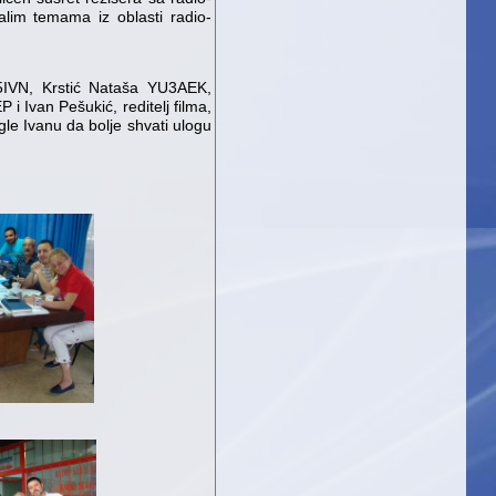
lim temama iz oblasti radio-
IVN, Krstić Nataša YU3AEK,
Ivan Pešukić, reditelj filma,
le Ivanu da bolje shvati ulogu