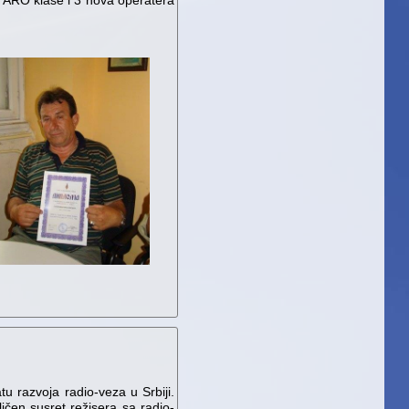
II ARO klase i 3 nova operatera
tu razvoja radio-veza u Srbiji.
ličen susret režisera sa radio-