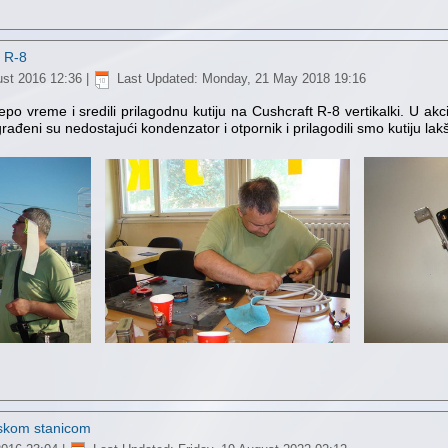
t R-8
ust 2016 12:36
|
Last Updated: Monday, 21 May 2018 19:16
 lepo vreme i sredili prilagodnu kutiju na Cushcraft R-8 vertikalki. U ak
đeni su nedostajući kondenzator i otpornik i prilagodili smo kutiju lakš
pskom stanicom