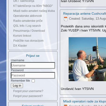
Ivan Urošević YT5IVN
UKT Takmičenja
KT takmičenje na 80m "NBGD"
Mladi radio-amateri našeg kluba
Reparacija antene Cushcraf
Operatorske aktivnosti
Created: Saturday, 13 Aug
Radio-amaterske priče
QSL Info / Log search
Proteklih dana smo iskoristili
Zoki YU1EP i Ivan YT5IVN. Ugra
Preuzimanja / Download
Korisni linkovi
Podržite nas donacijom
DX Klaster
Prijavi se
Username
Password
Remember Me
Log in
Urošević Ivan YT5IVN
Forgot your username?
Forgot your password?
Mladi operatori rade za klu