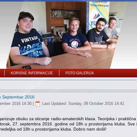
KORISNE INFORMACIJE
FOTO GALERIJA
re Septembar 2016
tember 2016 14:30
|
Last Updated: Sunday, 09 October 2016 14:41
anizuje obuku za sticanje radio-amaterskih klasa. Teorijska i praktična
 utorak, 27. septembra 2016. godine od 18h u prostorijama kluba. Sve in
onedeljka od 18h u prostorijama kluba. Dobro nam došli!