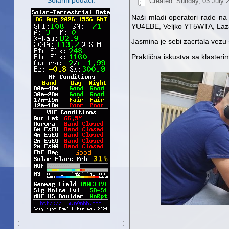
Solarni podaci:
Created: Sunday, 03 July 
Naši mladi operatori rade na
YU4EBE, Veljko YT5WTA, Laza
Jasmina je sebi zacrtala vezu s
Praktična iskustva sa klasteri