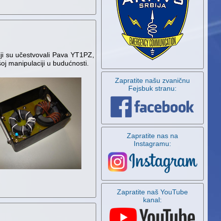
ciji su učestvovali Pava YT1PZ,
oj manipulaciji u budućnosti.
Zapratite našu zvaničnu
Fejsbuk stranu:
Zapratite nas na
Instagramu:
Zapratite naš YouTube
kanal: