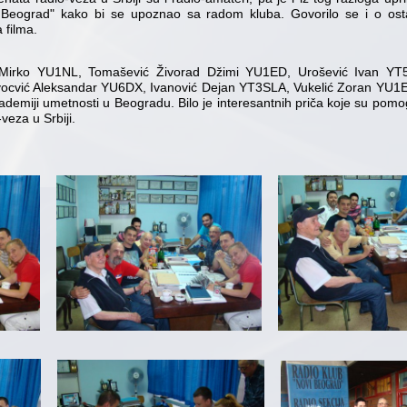
 Beograd" kako bi se upoznao sa radom kluba. Govorilo se i o osta
 filma.
Mirko YU1NL, Tomašević Živorad Džimi YU1ED, Urošević Ivan YT5
cvić Aleksandar YU6DX, Ivanović Dejan YT3SLA, Vukelić Zoran YU1EP i 
ademiji umetnosti u Beogradu. Bilo je interesantnih priča koje su pomog
veza u Srbiji.