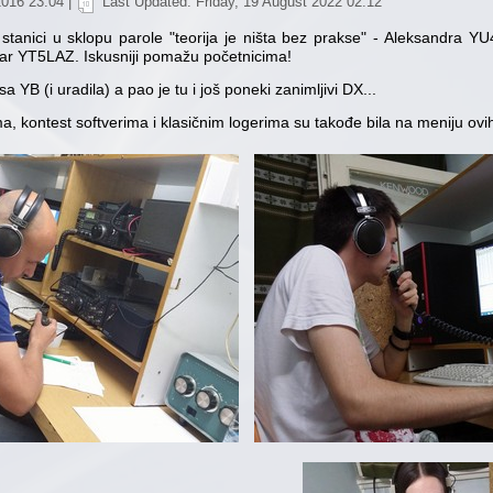
2016 23:04
|
Last Updated: Friday, 19 August 2022 02:12
 stanici u sklopu parole "teorija je ništa bez prakse" - Aleksandra 
r YT5LAZ. Iskusniji pomažu početnicima!
a YB (i uradila) a pao je tu i još poneki zanimljivi DX...
ma, kontest softverima i klasičnim logerima su takođe bila na meniju ovi