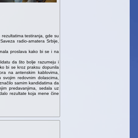
 rezultatima testiranja, gde su
 Saveza radio-amatera Srbije,
mala proslava kako bi se i na
datu da što bolje razumeju i
ako bi se kroz praksu dopunila
tora na antenskim kablovima,
su svojim redovnim dolascima,
 značilo samim kandidatima da
njim predavanjima, sedala uz
dalo rezultate koja mene čine