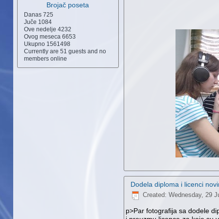
Brojač poseta
Danas
725
Juče
1084
Ove nedelje
4232
Ovog meseca
6653
Ukupno
1561498
Currently are 51 guests and no
members online
Dodela diploma i licenci no
Created: Wednesday, 29 J
p>Par fotografija sa dodele dip