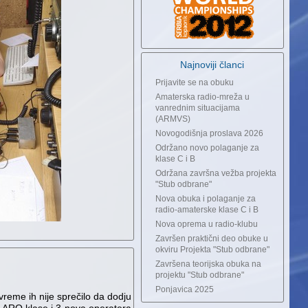
Najnoviji članci
Prijavite se na obuku
Amaterska radio-mreža u
vanrednim situacijama
(ARMVS)
Novogodišnja proslava 2026
Održano novo polaganje za
klase C i B
Održana završna vežba projekta
"Stub odbrane"
Nova obuka i polaganje za
radio-amaterske klase C i B
Nova oprema u radio-klubu
Završen praktični deo obuke u
okviru Projekta "Stub odbrane"
Završena teorijska obuka na
projektu "Stub odbrane"
Ponjavica 2025
evreme ih nije sprečilo da dodju