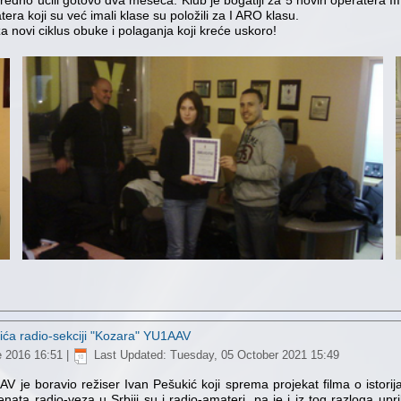
redno učili gotovo dva meseca. Klub je bogatiji za 5 novih operatera I
tera koji su već imali klase su položili za I ARO klasu.
a novi ciklus obuke i polaganja koji kreće uskoro!
ića radio-sekciji "Kozara" YU1AAV
e 2016 16:51
|
Last Updated: Tuesday, 05 October 2021 15:49
V je boravio režiser Ivan Pešukić koji sprema projekat filma o istorija
ta radio-veza u Srbiji su i radio-amateri, pa je i iz tog razloga upri