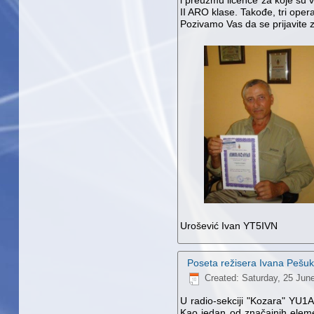
i preuzmu licence za koje su v
II ARO klase. Takođe, tri opera
Pozivamo Vas da se prijavite z
Urošević Ivan YT5IVN
Poseta režisera Ivana Pešuk
Created: Saturday, 25 Jun
U radio-sekciji "Kozara" YU1AA
Kao jedan od značajnih elemena