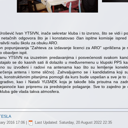
ošević Ivan YT5IVN, inače sekretar kluba i to izvrsno, što se vidi i po
 netačnih odgovora što je i konstatovao član ispitne komisije ispred
alivši našu školu za obuku ARO.
on popunjavanja "Zahteva za izdavanje licenci za ARO" upriličena je 
 obavljen ispit.
vanu YT5IVN na izuzetnim predavanjima i posvećenosti svakom kandi
stajalo se do kasnih sati ili dolazilo u međuvremenu u klupski PPS k
ično su izvođeni i radovi na antenama kao što su lemljenje konek
karčenja antena i tome slično). Zahvaljujemo se i kandidatima koji 
, konstruktivnim pitanjima pomogli da kurs bude uspešan a sve je to
u gradivo, kao i Nataši YU3AEK koja je takođe bila prisutna na zad
nejasnoće kao pripremu za predstojeće polaganje. Sve to zajedno je 
luba gde vlada takva atmosfera.
ØTESLA
ary 2016 17:06
|
Last Updated: Saturday, 20 August 2022 22:35