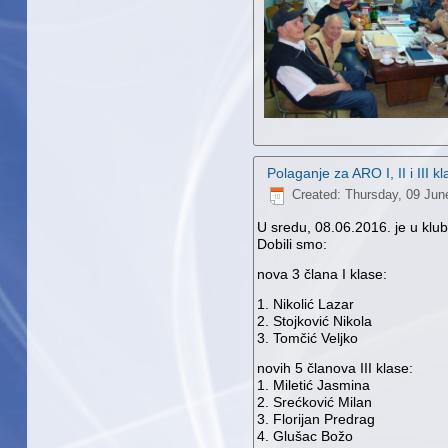
Polaganje za ARO I, II i III 
Created: Thursday, 09 Jun
U sredu, 08.06.2016. je u klubu
Dobili smo:
nova 3 člana I klase:
1.
Nikolić Lazar
2. Stojković Nikola
3. Tomčić Veljko
novih 5 članova III klase:
1. Miletić Jasmina
2. Srećković Milan
3. Florijan Predrag
4. Glušac Božo