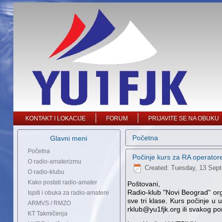
KONTAKT I LOKACIJE
FORUM
PRIJAVITE SE NA OBUKU
Početna
Glavni meni
Početna
Počinje kurs za RA operato
O radio-amaterizmu
Created: Tuesday, 13 Sep
O radio-klubu
Kako postati radio-amater
Poštovani,
Radio-klub "Novi Beograd" org
Ispiti i obuka za radio-amatere
sve tri klase. Kurs počinje u
ARMVS / RMZO
rklub@yu1fjk.org ili svakog p
KT Takmičenja