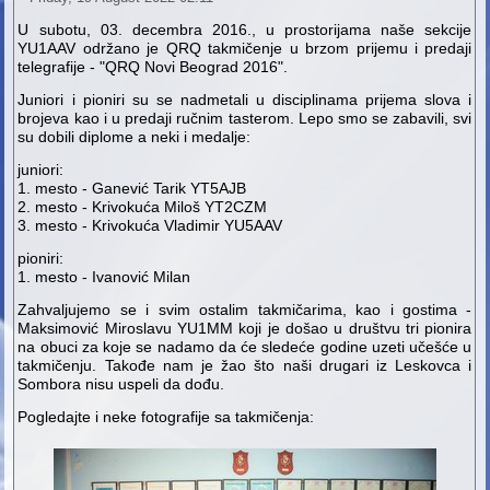
U subotu, 03. decembra 2016., u prostorijama naše sekcije
YU1AAV održano je QRQ takmičenje u brzom prijemu i predaji
telegrafije - "QRQ Novi Beograd 2016".
Juniori i pioniri su se nadmetali u disciplinama prijema slova i
brojeva kao i u predaji ručnim tasterom. Lepo smo se zabavili, svi
su dobili diplome a neki i medalje:
juniori:
1. mesto - Ganević Tarik YT5AJB
2. mesto - Krivokuća Miloš YT2CZM
3. mesto - Krivokuća Vladimir YU5AAV
pioniri:
1. mesto - Ivanović Milan
Zahvaljujemo se i svim ostalim takmičarima, kao i gostima -
Maksimović Miroslavu YU1MM koji je došao u društvu tri pionira
na obuci za koje se nadamo da će sledeće godine uzeti učešće u
takmičenju. Takođe nam je žao što naši drugari iz Leskovca i
Sombora nisu uspeli da dođu.
Pogledajte i neke fotografije sa takmičenja: