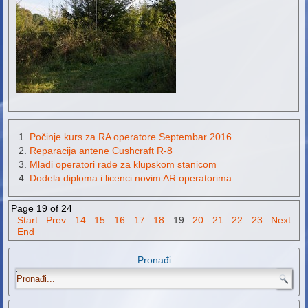
Počinje kurs za RA operatore Septembar 2016
Reparacija antene Cushcraft R-8
Mladi operatori rade za klupskom stanicom
Dodela diploma i licenci novim AR operatorima
Page 19 of 24
Start
Prev
14
15
16
17
18
19
20
21
22
23
Next
End
Pronađi
.