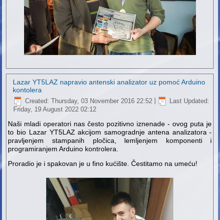
Lazar YT5LAZ napravio antenski analizator uz pomoć Arduino
kontolera
Created: Thursday, 03 November 2016 22:52
|
Last Updated:
Friday, 19 August 2022 02:12
Naši mladi operatori nas često pozitivno iznenade - ovog puta je
to bio Lazar YT5LAZ akcijom samogradnje antena analizatora -
pravljenjem stampanih pločica, lemljenjem komponenti i
programiranjem Arduino kontrolera.
Proradio je i spakovan je u fino kućište. Čestitamo na umeću!