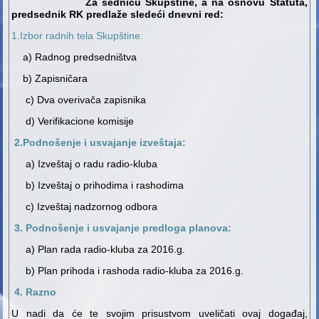
Za sednicu Skupštine, a na osnovu Statuta,
predsednik RK predlaže sledeći dnevni red:
1.Izbor radnih tela Skupštine:
а) Radnog predsedništva
b) Zapisničara
c) Dva overivača zapisnika
d) Verifikacione komisije
2.Podnošenje i usvajanje izveštaja:
а) Izveštaj o radu radio-kluba
b)
Izveštaj o prihodima i rashodima
c) Izveštaj nadzornog odbora
3. Podnošenje i usvajanje predloga planova:
а) Plan rada radio-kluba za 2016.g.
b)
Plan prihoda i rashoda radio-kluba za 2016.g.
4. Razno
U nadi da će te svojim prisustvom uveličati ovaj događaj,