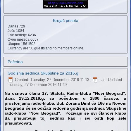
Brojač poseta
Danas
729
Juče
1084
Ove nedelje
4236
Ovog meseca
6657
Ukupno
1561502
Currently are 50 guests and no members online
Početna
Godišnja sednica Skupštine za 2016.g.
Created: Tuesday, 27 December 2016 11:13
|
Last Updated:
Tuesday, 27 December 2016 11:49
Na osnovu člana 17.
Statuta Radio-kluba "Novi Beograd",
dana 29.12.2016.g. sa početkom u 1800 časova, u
prostorijama radio-kluba, Bul. Zorana Đinđića 166 na Novom
Beogradu će se održati redovna godišnja sednica Skupštine
rado-kluba "Novi Beograd". Pozivaju se svi članovi kluba
da prisustvuju toj sednici kao i svi ostli koji žele
prisustvovati.