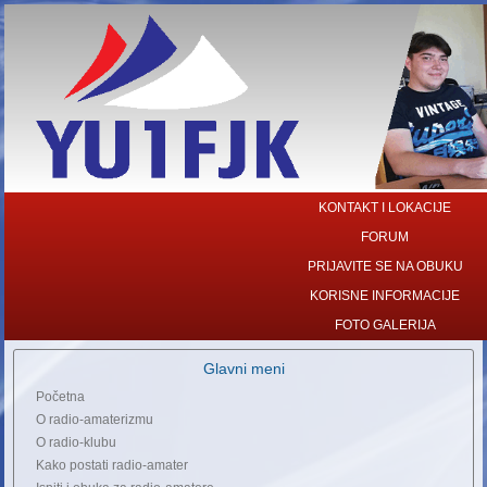
KONTAKT I LOKACIJE
FORUM
PRIJAVITE SE NA OBUKU
KORISNE INFORMACIJE
FOTO GALERIJA
Glavni meni
Početna
O radio-amaterizmu
O radio-klubu
Kako postati radio-amater