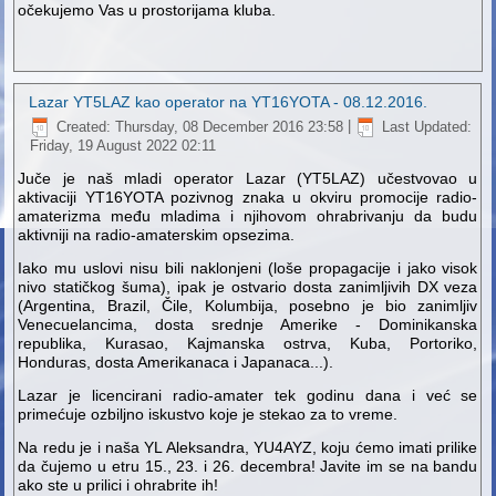
očekujemo Vas u prostorijama kluba.
Lazar YT5LAZ kao operator na YT16YOTA - 08.12.2016.
Created: Thursday, 08 December 2016 23:58
|
Last Updated:
Friday, 19 August 2022 02:11
Juče je naš mladi operator Lazar (YT5LAZ) učestvovao u
aktivaciji YT16YOTA pozivnog znaka u okviru promocije radio-
amaterizma među mladima i njihovom ohrabrivanju da budu
aktivniji na radio-amaterskim opsezima.
Iako mu uslovi nisu bili naklonjeni (loše propagacije i jako visok
nivo statičkog šuma), ipak je ostvario dosta zanimljivih DX veza
(Argentina, Brazil, Čile, Kolumbija, posebno je bio zanimljiv
Venecuelancima, dosta srednje Amerike - Dominikanska
republika, Kurasao, Kajmanska ostrva, Kuba, Portoriko,
Honduras, dosta Amerikanaca i Japanaca...).
Lazar je licencirani radio-amater tek godinu dana i već se
primećuje ozbiljno iskustvo koje je stekao za to vreme.
Na redu je i naša YL Aleksandra, YU4AYZ, koju ćemo imati prilike
da čujemo u etru 15., 23. i 26. decembra! Javite im se na bandu
ako ste u prilici i ohrabrite ih!