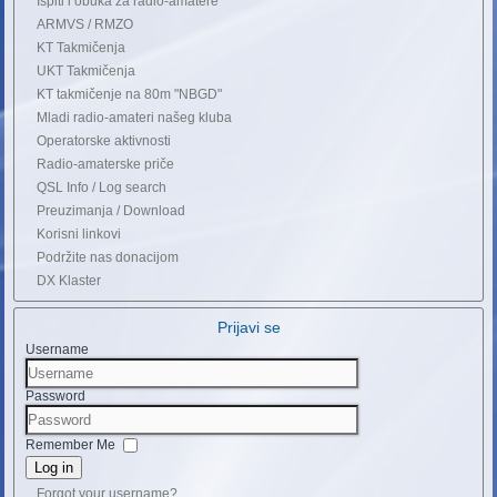
Ispiti i obuka za radio-amatere
ARMVS / RMZO
KT Takmičenja
UKT Takmičenja
KT takmičenje na 80m "NBGD"
Mladi radio-amateri našeg kluba
Operatorske aktivnosti
Radio-amaterske priče
QSL Info / Log search
Preuzimanja / Download
Korisni linkovi
Podržite nas donacijom
DX Klaster
Prijavi se
Username
Password
Remember Me
Log in
Forgot your username?