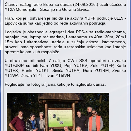
Članovi našeg radio-kluba su danas (24.09.2016.) uzeli učešće u
YT2A Memorijalu - Sećanje na Gorana Savića.
Plan, koji je i ostvaren je bio da se aktivira YUFF područje 0119 -
Lipovička šuma kao jedno od ređe aktiviranih područja.
Logistika je obezbedila agregat i dva PPS-a sa radio-stanicama,
napajanjima, laptop računarima, i antenama za 40m, 30m, 20m i
15m kao i alternativne uređaje u slučaju otkaza. Istovremeno,
proverili smo sposobnosti rada u terenskim uslovima kao i stanje
opreme kojom klub raspolaže.
U etru smo bili nekih 7 sati, a CW i SSB operateri na znaku
YU1FJK/P su bili Ivan YU0U, Pop YU1BV, Zoki YU1EP, Karlo
YU1FX, Ranko YU1KT, Siniša YU1RA, Đura YU1RM, Zvonko
YT1WA, Zoran YT4T i Ivan YT5IVN.
Pogledajte na fotografijama kako je to izgledalo danas.