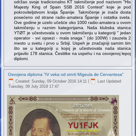
održao svoje tradicionalno KT takmičenje pod nazivom "His
Majesty King of Spain SSB 2016 Contest" koje je pod
pokroviteljstvom kralja Španije. Takmičenje je inače dosta
posećeno od strane radio-amatera Španije i ostatka sveta.
Ove godine je uzelo učešće oko 1000 radio-amatera u ovom
takmičenju u raznim kategorijama. Naša klubska stanica
YTØT je učestvovala u ovom takmičenju u kategoriji " jedan
operator - svi opsezi - mala snaga " (do 100W) i zauzela 2
mesto u svetu i prvo u Srbiji. Uspeh je značajniji samim tim
što se u kategoriji u kojoj je učestvovala naša stanica
prijavilo 178 stanica. Čestitke na uspehu i na osvojenoj lepoj
diplomi.
Osvojena diploma "IV veka od smrti Migeula de Cervantesa"
Created: Sunday, 09 October 2016 14:11
|
Last Updated:
Tuesday, 09 July 2019 17:47