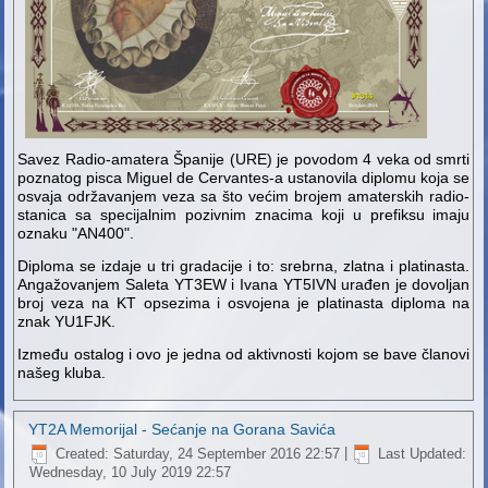
Savez Radio-amatera Španije (URE) je povodom 4 veka od smrti
poznatog pisca Miguel de Cervantes-a ustanovila diplomu koja se
osvaja održavanjem veza sa što većim brojem amaterskih radio-
stanica sa specijalnim pozivnim znacima koji u prefiksu imaju
oznaku "AN400".
Diploma se izdaje u tri gradacije i to: srebrna, zlatna i platinasta.
Angažovanjem Saleta YT3EW i Ivana YT5IVN urađen je dovoljan
broj veza na KT opsezima i osvojena je platinasta diploma na
znak YU1FJK.
Između ostalog i ovo je jedna od aktivnosti kojom se bave članovi
našeg kluba.
YT2A Memorijal - Sećanje na Gorana Savića
Created: Saturday, 24 September 2016 22:57
|
Last Updated:
Wednesday, 10 July 2019 22:57