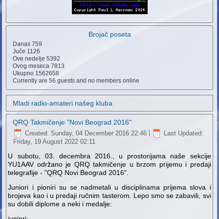
Brojač poseta
Danas
759
Juče
1126
Ove nedelje
5392
Ovog meseca
7813
Ukupno
1562658
Currently are 56 guests and no members online
Mladi radio-amateri našeg kluba
QRQ Takmičenje "Novi Beograd 2016"
Created: Sunday, 04 December 2016 22:46
|
Last Updated:
Friday, 19 August 2022 02:11
U subotu, 03. decembra 2016., u prostorijama naše sekcije
YU1AAV održano je QRQ takmičenje u brzom prijemu i predaji
telegrafije - "QRQ Novi Beograd 2016".
Juniori i pioniri su se nadmetali u disciplinama prijema slova i
brojeva kao i u predaji ručnim tasterom. Lepo smo se zabavili, svi
su dobili diplome a neki i medalje:
juniori: