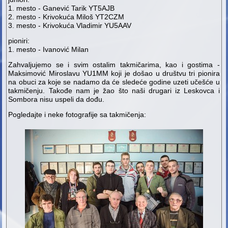
1. mesto - Ganević Tarik YT5AJB
2. mesto - Krivokuća Miloš YT2CZM
3. mesto - Krivokuća Vladimir YU5AAV
pioniri:
1. mesto - Ivanović Milan
Zahvaljujemo se i svim ostalim takmičarima, kao i gostima -
Maksimović Miroslavu YU1MM koji je došao u društvu tri pionira
na obuci za koje se nadamo da će sledeće godine uzeti učešće u
takmičenju. Takođe nam je žao što naši drugari iz Leskovca i
Sombora nisu uspeli da dođu.
Pogledajte i neke fotografije sa takmičenja: