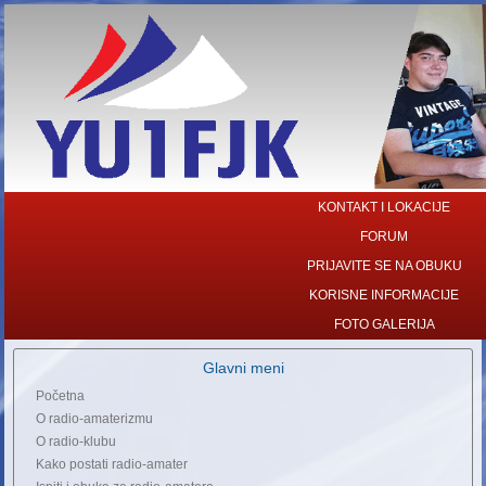
KONTAKT I LOKACIJE
FORUM
PRIJAVITE SE NA OBUKU
KORISNE INFORMACIJE
FOTO GALERIJA
Glavni meni
Početna
O radio-amaterizmu
O radio-klubu
Kako postati radio-amater