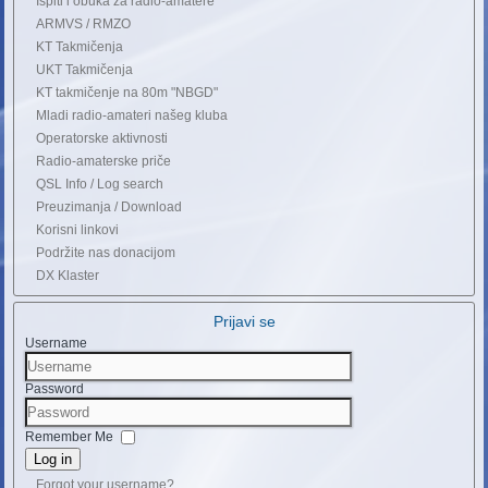
Ispiti i obuka za radio-amatere
ARMVS / RMZO
KT Takmičenja
UKT Takmičenja
KT takmičenje na 80m "NBGD"
Mladi radio-amateri našeg kluba
Operatorske aktivnosti
Radio-amaterske priče
QSL Info / Log search
Preuzimanja / Download
Korisni linkovi
Podržite nas donacijom
DX Klaster
Prijavi se
Username
Password
Remember Me
Log in
Forgot your username?