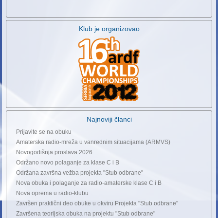
Klub je organizovao
Najnoviji članci
Prijavite se na obuku
Amaterska radio-mreža u vanrednim situacijama (ARMVS)
Novogodišnja proslava 2026
Održano novo polaganje za klase C i B
Održana završna vežba projekta "Stub odbrane"
Nova obuka i polaganje za radio-amaterske klase C i B
Nova oprema u radio-klubu
Završen praktični deo obuke u okviru Projekta "Stub odbrane"
Završena teorijska obuka na projektu "Stub odbrane"