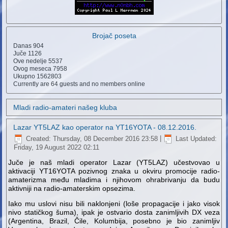
Brojač poseta
Danas
904
Juče
1126
Ove nedelje
5537
Ovog meseca
7958
Ukupno
1562803
Currently are 64 guests and no members online
Mladi radio-amateri našeg kluba
Lazar YT5LAZ kao operator na YT16YOTA - 08.12.2016.
Created: Thursday, 08 December 2016 23:58
|
Last Updated:
Friday, 19 August 2022 02:11
Juče je naš mladi operator Lazar (YT5LAZ) učestvovao u
aktivaciji YT16YOTA pozivnog znaka u okviru promocije radio-
amaterizma među mladima i njihovom ohrabrivanju da budu
aktivniji na radio-amaterskim opsezima.
Iako mu uslovi nisu bili naklonjeni (loše propagacije i jako visok
nivo statičkog šuma), ipak je ostvario dosta zanimljivih DX veza
(Argentina, Brazil, Čile, Kolumbija, posebno je bio zanimljiv