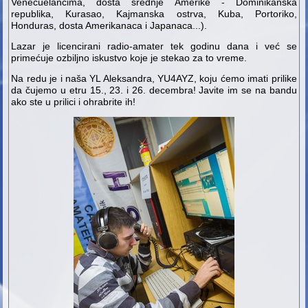
Venecuelancima, dosta srednje Amerike - Dominikanska
republika, Kurasao, Kajmanska ostrva, Kuba, Portoriko,
Honduras, dosta Amerikanaca i Japanaca...).
Lazar je licencirani radio-amater tek godinu dana i već se
primećuje ozbiljno iskustvo koje je stekao za to vreme.
Na redu je i naša YL Aleksandra, YU4AYZ, koju ćemo imati prilike
da čujemo u etru 15., 23. i 26. decembra! Javite im se na bandu
ako ste u prilici i ohrabrite ih!