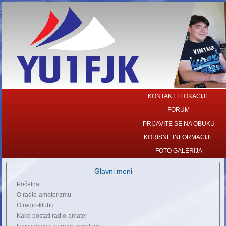
KONTAKT I LOKACIJE
FORUM
PRIJAVITE SE NA OBUKU
KORISNE INFORMACIJE
FOTO GALERIJA
Glavni meni
Početna
O radio-amaterizmu
O radio-klubu
Kako postati radio-amater