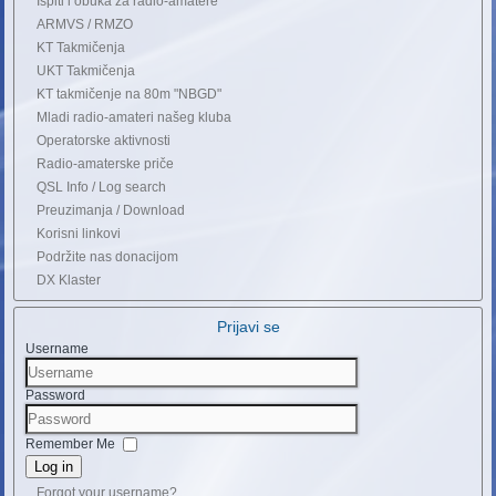
Ispiti i obuka za radio-amatere
ARMVS / RMZO
KT Takmičenja
UKT Takmičenja
KT takmičenje na 80m "NBGD"
Mladi radio-amateri našeg kluba
Operatorske aktivnosti
Radio-amaterske priče
QSL Info / Log search
Preuzimanja / Download
Korisni linkovi
Podržite nas donacijom
DX Klaster
Prijavi se
Username
Password
Remember Me
Log in
Forgot your username?