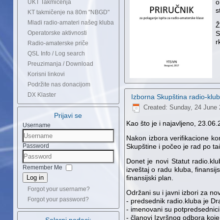
o
UKT Takmičenja
s
KT takmičenje na 80m "NBGD"
Mladi radio-amateri našeg kluba
Ž
Operatorske aktivnosti
S
r
Radio-amaterske priče
QSL Info / Log search
Preuzimanja / Download
Korisni linkovi
Podržite nas donacijom
DX Klaster
Izborna Skupština radio-klu
Created: Sunday, 24 June 
Prijavi se
Kao što je i najavljeno, 23.06
Username
Nakon izbora verifikacione ko
Password
Skupštine i počeo je rad po 
Donet je novi Statut radio.kl
Remember Me
izveštaj o radu kluba, finansi
Log in
finansijski plan.
Forgot your username?
Održani su i javni izbori za no
Forgot your password?
- predsednik radio.kluba je 
- imenovani su potpredsednic
- članovi Izvršnog odbora koj