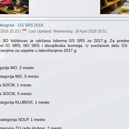
 Beograd - GS SRS 2018
 2018 20:23
|
Last Updated: Wednesday, 18 April 2018 20:51
di SO Voždovac je održana Izborna GS SRS za 2017.g. Za predse
i IO SRS, NO SRS i disciplinska komisija. U svečanom delu GS 
nanjima za uspehe u takmičenjima 2017.g.
gorija MO, 2 mesto
tegorija MO, 3 mesto
ja SOCW, 1 mesto
ja SOCW, 3 mesto
tegorija KLUBOVI, 1 mesto
ategorija SOLP, 1 mesto
egorija ZU radio klubovi, 2 mesto