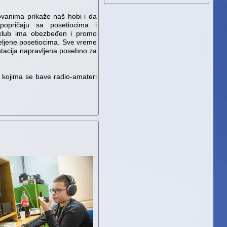
ovanima prikaže naš hobi i da
popričaju sa posetiocima i
-klub ima obezbeđen i promo
 deljene posetiocima. Sve vreme
entacija napravljena posebno za
 kojima se bave radio-amateri