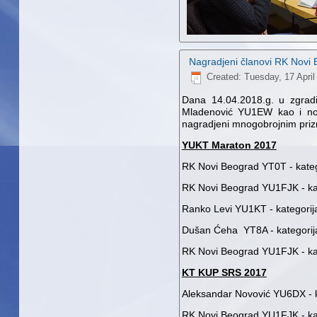
Nagradjeni članovi RK Novi
Created: Tuesday, 17 April
Dana 14.04.2018.g. u zgra
Mladenović YU1EW kao i nov
nagradjeni mnogobrojnim priz
YUKT Maraton 2017
RK Novi Beograd YT0T - kate
RK Novi Beograd YU1FJK - ka
Ranko Levi YU1KT - kategori
Dušan Ćeha YT8A - kategori
RK Novi Beograd YU1FJK - ka
KT KUP SRS 2017
Aleksandar Novović YU6DX - k
RK Novi Beograd YU1FJK - kat