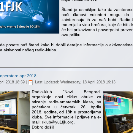
Štand je osmišljen tako da zainteres
naši članovi volonteri mogu da 
zainteresuju ih za naš hobi. Radio
materijal u vidu brošura, koje će biti
će biti prikazivana i powerpoint prez
ovu priliku.
 posete naš štand kako bi dobili detaljne informacije o aktivnostima
ma aktivnosti našeg radio-kluba.
 operatore apr 2018
ril 2018 18:59
|
Last Updated: Wednesday, 18 April 2018 19:13
Radio-klub "Novi Beograd"
organizuje novi ciklus obuke za
sticanje radio-amaterskih klasa, sa
početkom u četvrtak, 26. Aprila
2018. godine, od 18h u prostorijama
kluba. Sve informacije i prijave na e-
mail: rklub@yu1fjk.org.
Dobro došli!