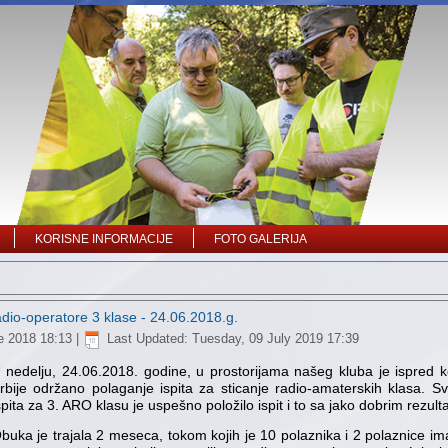
KORISNE INFORMACIJE
FOTO GALERIJA
dio-operatore 3 klase - 24.06.2018.g.
e 2018 18:13
|
Last Updated: Tuesday, 09 July 2019 17:39
 nedelju, 24.06.2018. godine, u prostorijama našeg kluba je ispred 
rbije održano polaganje ispita za sticanje radio-amaterskih klasa. S
spita za 3. ARO klasu je uspešno položilo ispit i to sa jako dobrim rezulta
buka je trajala 2 meseca, tokom kojih je 10 polaznika i 2 polaznice im