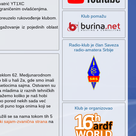
ivatrić YT1XC
ograničenim ovlašćenjima.
Klub pomažu
 preuzelo rukovođenje klubom.
gažovanje iz pojedinih oblast
Radio-klub je član Saveza
radio-amatera Srbije
oteklom 62. Medjunarodnom
bili u hali 2a, gde smo imali
setiocima sajma. Ostvaren su
sa mladima iz raznih tehničkih
ažemo koliko je naš hobi
o pored nekih sada već
udi puno toga onima koji se
Klub je organizovao
užili se sa nama tokom tih 5
i sajam-zvanična strana
na