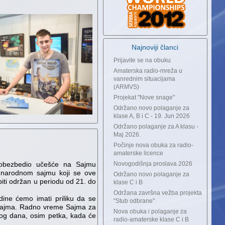
Najnoviji članci
Prijavite se na obuku
Amaterska radio-mreža u
vanrednim situacijama
(ARMVS)
Projekat "Nove snage"
Održano novo polaganje za
klase A, B i C - 19. Jun 2026
Održano polaganje za A klasu -
Maj 2026.
Počinje nova obuka za radio-
amaterske licence
 obezbedio učešće na Sajmu
Novogodišnja proslava 2026
đunarodnom sajmu koji se ove
Održano novo polaganje za
iti održan u periodu od 21. do
klase C i B
Održana završna vežba projekta
dine ćemo imati priliku da se
"Stub odbrane"
sajma. Radno vreme Sajma za
Nova obuka i polaganje za
kog dana, osim petka, kada će
radio-amaterske klase C i B