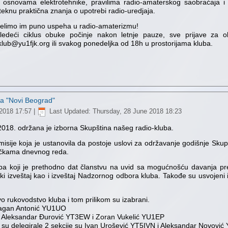
 osnovama elektrotehnike, pravilima radio-amaterskog saobraćaja i 
teknu praktična znanja o upotrebi radio-uredjaja.
elimo im puno uspeha u radio-amaterizmu!
ledeći ciklus obuke počinje nakon letnje pauze, sve prijave za 
klub@yu1fjk.org ili svakog ponedeljka od 18h u prostorijama kluba.
ba "Novi Beograd"
2018 17:57
|
Last Updated: Thursday, 28 June 2018 18:23
.2018. održana je izborna Skupština našeg radio-kluba.
misije koja je ustanovila da postoje uslovi za održavanje godišnje Skup
tačkama dnevnog reda.
uba koji je prethodno dat članstvu na uvid sa mogućnošću davanja pre
jski izveštaj kao i izveštaj Nadzornog odbora kluba. Takođe su usvojeni 
vo rukovodstvo kluba i tom prilikom su izabrani.
Dragan Antonić YU1UO
i Aleksandar Đurović YT3EW i Zoran Vukelić YU1EP
e su delegirale 2 sekcije su Ivan Urošević YT5IVN i Aleksandar Novovi