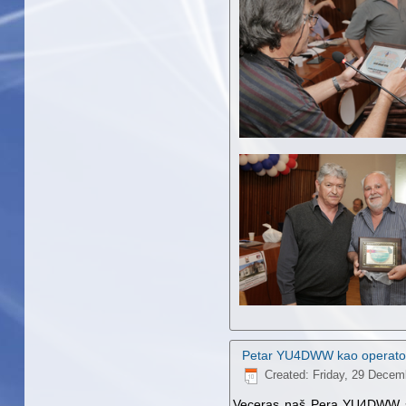
Petar YU4DWW kao operator
Created: Friday, 29 Decem
Veceras naš Pera YU4DWW svo