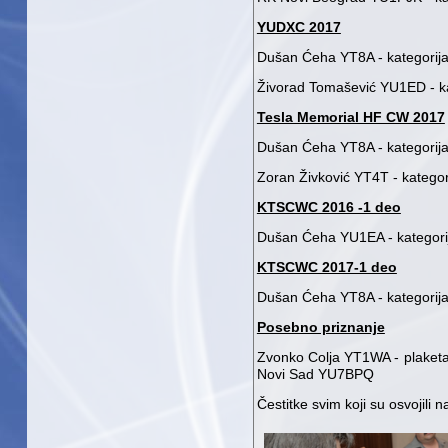
YUDXC 2017
Dušan Ćeha YT8A - kategori
Živorad Tomašević YU1ED - k
Tesla Memorial HF CW 2017
Dušan Ćeha YT8A - kategorij
Zoran Živković YT4T - kategor
KTSCWC 2016 -1 deo
Dušan Ćeha YU1EA - kategor
KTSCWC 2017-1 deo
Dušan Ćeha YT8A - kategorij
Posebno priznanje
Zvonko Colja YT1WA - plaketa
Novi Sad YU7BPQ
Čestitke svim koji su osvojili 