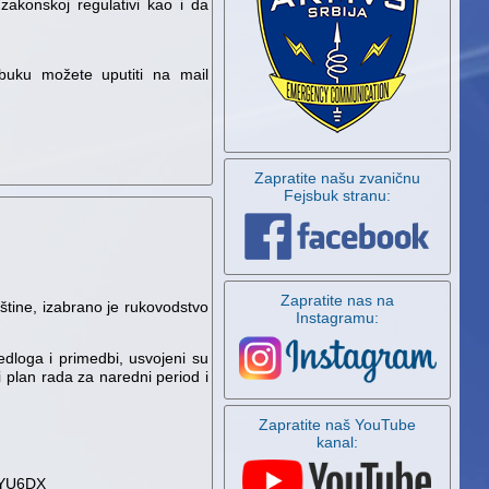
zakonskoj regulativi kao i da
obuku možete uputiti na mail
Zapratite našu zvaničnu
Fejsbuk stranu:
Zapratite nas na
štine, izabrano je rukovodstvo
Instagramu:
dloga i primedbi, usvojeni su
i plan rada za naredni period i
Zapratite naš YouTube
kanal:
ć YU6DX