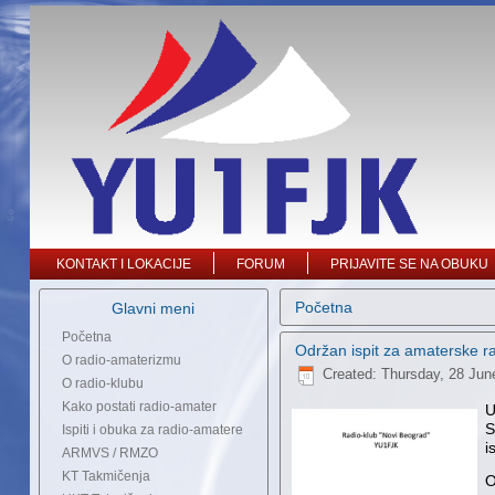
KONTAKT I LOKACIJE
FORUM
PRIJAVITE SE NA OBUKU
Početna
Glavni meni
Početna
Održan ispit za amaterske ra
O radio-amaterizmu
Created: Thursday, 28 Jun
O radio-klubu
Kako postati radio-amater
U
S
Ispiti i obuka za radio-amatere
i
ARMVS / RMZO
KT Takmičenja
O