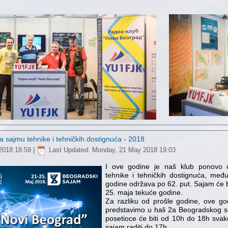
 sajmu tehnike i tehničkih dostignuća - 2018
2018 18:59
|
Last Updated: Monday, 21 May 2018 19:03
I ove godine je naš klub ponovo
tehnike i tehničkih dostignuća, me
godine održava po 62. put. Sajam će b
25. maja tekuće godine.
Za razliku od prošle godine, ove go
predstavimo u hali 2a Beogradskog 
posetioce će biti od 10h do 18h sva
sajam raditi do 17h.