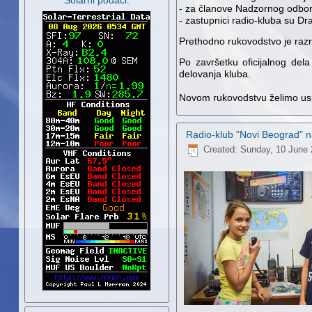
Solarni podaci:
- za članove Nadzornog odbor
- zastupnici radio-kluba su D
Prethodno rukovodstvo je raz
Po završetku oficijalnog del
delovanja kluba.
Novom rukovodstvu želimo usp
Radio-klub "Novi Beograd" na
Created: Sunday, 10 June 