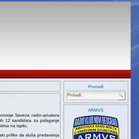
Pronađi
.
ARMVS
komisije Saveza radio-amatera
vih 12 kandidata za polaganje
tima na ispitu.
alo prilike da sluša predavanja