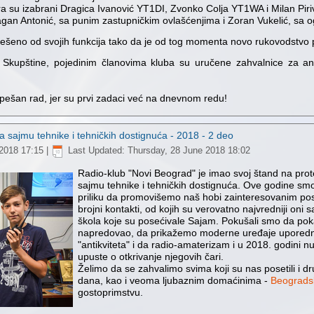
a su izabrani Dragica Ivanović YT1DI, Zvonko Colja YT1WA i Milan Pir
ragan Antonić, sa punim zastupničkim ovlašćenjima i Zoran Vukelić, sa 
rešeno od svojih funkcija tako da je od tog momenta novo rukovodstvo
a Skupštine, pojedinim članovima kluba su uručene zahvalnice za an
ešan rad, jer su prvi zadaci već na dnevnom redu!
 sajmu tehnike i tehničkih dostignuća - 2018 - 2 deo
2018 17:15
|
Last Updated: Thursday, 28 June 2018 18:02
Radio-klub "Novi Beograd" je imao svoj štand na pr
sajmu tehnike i tehničkih dostignuća. Ove godine smo 
priliku da promovišemo naš hobi zainteresovanim po
brojni kontakti, od kojih su verovatno najvredniji oni 
škola koje su posećivale Sajam. Pokušali smo da pok
napredovao, da prikažemo moderne uređaje uporedn
"antikviteta" i da radio-amaterizam i u 2018. godini n
upuste o otkrivanje njegovih čari.
Želimo da se zahvalimo svima koji su nas posetili i dr
dana, kao i veoma ljubaznim domaćinima -
Beogradsk
gostoprimstvu.