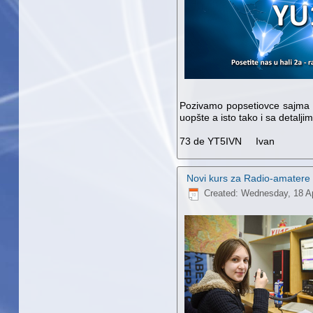
Pozivamo popsetiovce sajma da
uopšte a isto tako i sa detalji
73 de YT5IVN
Ivan
Novi kurs za Radio-amatere
Created: Wednesday, 18 Ap