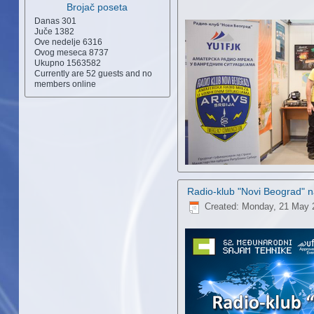
Brojač poseta
Danas
301
Juče
1382
Ove nedelje
6316
Ovog meseca
8737
Ukupno
1563582
Currently are 52 guests and no
members online
Radio-klub "Novi Beograd" na
Created: Monday, 21 May 