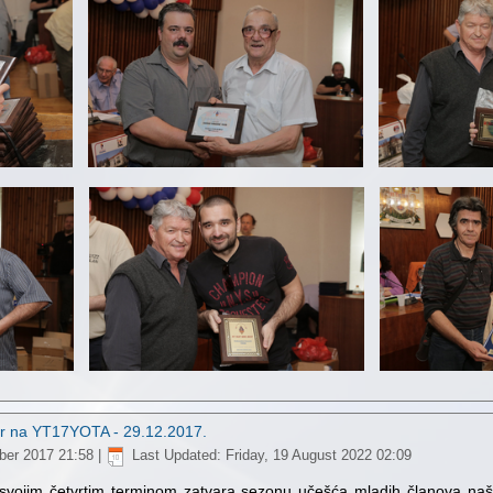
 na YT17YOTA - 29.12.2017.
ber 2017 21:58
|
Last Updated: Friday, 19 August 2022 02:09
jim četvrtim terminom zatvara sezonu učešća mladih članova naše