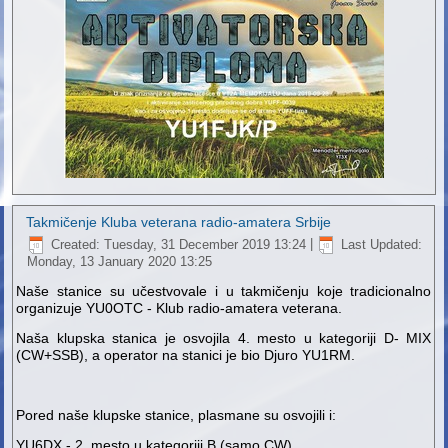
Takmičenje Kluba veterana radio-amatera Srbije
Created: Tuesday, 31 December 2019 13:24
|
Last Updated:
Monday, 13 January 2020 13:25
Naše stanice su učestvovale i u takmičenju koje tradicionalno
organizuje YU0OTC - Klub radio-amatera veterana.
Naša klupska stanica je osvojila 4. mesto u kategoriji D- MIX
(CW+SSB), a operator na stanici je bio Djuro YU1RM.
Pored naše klupske stanice, plasmane su osvojili i:
YU6DX - 2. mesto u kategoriji B (samo CW)