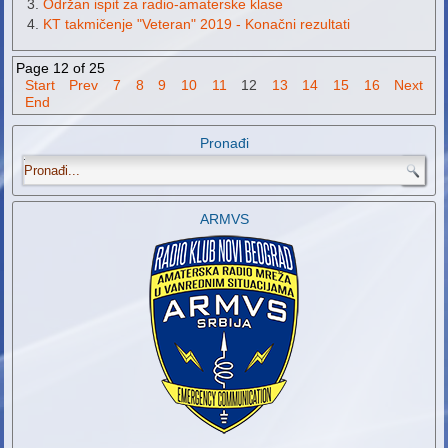
Održan ispit za radio-amaterske klase
KT takmičenje "Veteran" 2019 - Konačni rezultati
Page 12 of 25
Start
Prev
7
8
9
10
11
12
13
14
15
16
Next
End
Pronađi
.
ARMVS