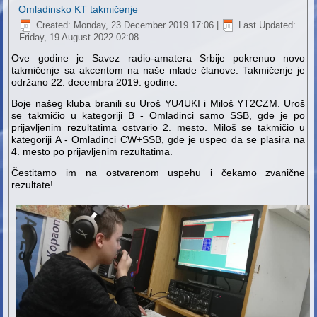
Omladinsko KT takmičenje
Created: Monday, 23 December 2019 17:06
|
Last Updated:
Friday, 19 August 2022 02:08
Ove godine je Savez radio-amatera Srbije pokrenuo novo
takmičenje sa akcentom na naše mlade članove. Takmičenje je
održano 22. decembra 2019. godine.
Boje našeg kluba branili su Uroš YU4UKI i Miloš YT2CZM. Uroš
se takmičio u kategoriji B - Omladinci samo SSB, gde je po
prijavljenim rezultatima ostvario 2. mesto. Miloš se takmičio u
kategoriji A - Omladinci CW+SSB, gde je uspeo da se plasira na
4. mesto po prijavljenim rezultatima.
Čestitamo im na ostvarenom uspehu i čekamo zvanične
rezultate!