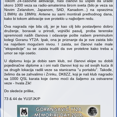
Tokom 24-časovne aktivacije, naši članovi su uspeli da urade
skoro 1000 veza sa radio-amaterima širom sveta (bilo je veza sa
Novim Zelandom, Japanom, SAD, Kanadom...) na opsezima
1.8MHz do 18MHz. Antene su sami montirali prethodnog dana,
kako bi tokom aktivacije sve proteklo u najboljem redu.
Ova nagrada nije bila cilj, jer je kao cilj bilo postavljeno dobro
druženje, boravak u prirodi, vojnički pasulj, proba terenske
spremnosti naših članova i odavanje pošte našem preminulom
kolegi Goranu YT2A. Ipak, ona je priznanje da je sve zaista bilo
na najvišem mogućem nivou. I zaista, svi članovi naše male
"ekspedicije" su se zaista trudili da sve protekne kako treba a
umor se nije osetio.
U diplomu koju je dobio sam klub, svi članovi ekipe su dobili
pojedinačne diplome a i oni naši članovi koji su od svojih kuća ili
sa drugih lokacija radili veze sa stanicama "u portablu". Takođe,
želimo da se zahvalimo i Zrinku, DK8ZZ, koji je naš klub nagradio
sa 1000 QSL karata koje ćemo moći da šaljemo za ostvarene
veze - hvala Zik!
Do sledeće prilike,
73 & 44 de YU1FJK/P