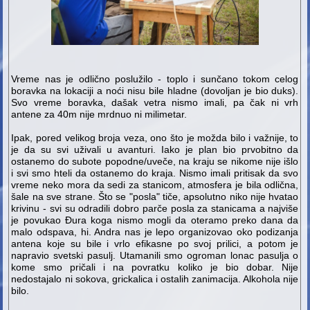
Vreme nas je odlično poslužilo - toplo i sunčano tokom celog
boravka na lokaciji a noći nisu bile hladne (dovoljan je bio duks).
Svo vreme boravka, dašak vetra nismo imali, pa čak ni vrh
antene za 40m nije mrdnuo ni milimetar.
Ipak, pored velikog broja veza, ono što je možda bilo i važnije, to
je da su svi uživali u avanturi. Iako je plan bio prvobitno da
ostanemo do subote popodne/uveče, na kraju se nikome nije išlo
i svi smo hteli da ostanemo do kraja. Nismo imali pritisak da svo
vreme neko mora da sedi za stanicom, atmosfera je bila odlična,
šale na sve strane. Što se "posla" tiče, apsolutno niko nije hvatao
krivinu - svi su odradili dobro parče posla za stanicama a najviše
je povukao Đura koga nismo mogli da oteramo preko dana da
malo odspava, hi. Andra nas je lepo organizovao oko podizanja
antena koje su bile i vrlo efikasne po svoj prilici, a potom je
napravio svetski pasulj. Utamanili smo ogroman lonac pasulja o
kome smo pričali i na povratku koliko je bio dobar. Nije
nedostajalo ni sokova, grickalica i ostalih zanimacija. Alkohola nije
bilo.