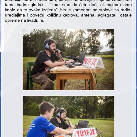
tamo čudno gledale - "znali smo da ćete doći, ali pojma nismo
imale da to ovako izgleda", bio je komentar na stolove sa radio-
uredjajima i poveću količinu kablova, antena, agregata i ostale
opreme na livadi, hi.