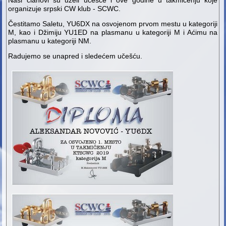
Naši članovi su uzeli učešće i ove godine u takmičenju koje
organizuje srpski CW klub - SCWC.
Čestitamo Saletu, YU6DX na osvojenom prvom mestu u kategoriji
M, kao i Džimiju YU1ED na plasmanu u kategoriji M i Aćimu na
plasmanu u kategoriji NM.
Radujemo se unapred i sledećem učešću.