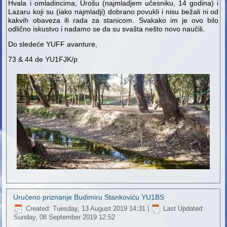
Hvala i omladincima, Urošu (najmladjem učesniku, 14 godina) i
Lazaru koji su (iako najmladji) dobrano povukli i nisu bežali ni od
kakvih obaveza ili rada za stanicom. Svakako im je ovo bilo
odlično iskustvo i nadamo se da su svašta nešto novo naučili.
Do sledeće YUFF avanture,
73 & 44 de YU1FJK/p
Uručeno priznanje Budimiru Stankoviću YU1BS
Created: Tuesday, 13 August 2019 14:31
|
Last Updated:
Sunday, 08 September 2019 12:52