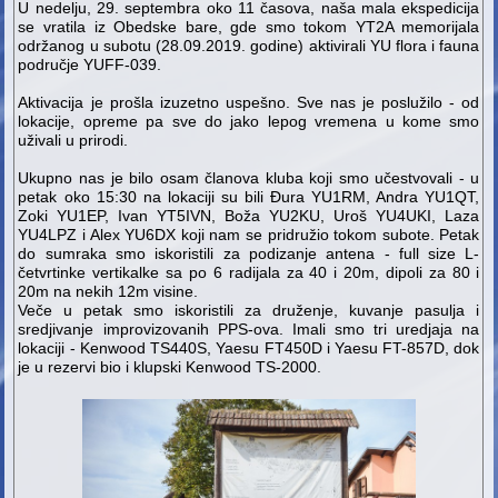
U nedelju, 29. septembra oko 11 časova, naša mala ekspedicija
se vratila iz Obedske bare, gde smo tokom YT2A memorijala
održanog u subotu (28.09.2019. godine) aktivirali YU flora i fauna
područje YUFF-039.
Aktivacija je prošla izuzetno uspešno. Sve nas je poslužilo - od
lokacije, opreme pa sve do jako lepog vremena u kome smo
uživali u prirodi.
Ukupno nas je bilo osam članova kluba koji smo učestvovali - u
petak oko 15:30 na lokaciji su bili Đura YU1RM, Andra YU1QT,
Zoki YU1EP, Ivan YT5IVN, Boža YU2KU, Uroš YU4UKI, Laza
YU4LPZ i Alex YU6DX koji nam se pridružio tokom subote. Petak
do sumraka smo iskoristili za podizanje antena - full size L-
četvrtinke vertikalke sa po 6 radijala za 40 i 20m, dipoli za 80 i
20m na nekih 12m visine.
Veče u petak smo iskoristili za druženje, kuvanje pasulja i
sredjivanje improvizovanih PPS-ova. Imali smo tri uredjaja na
lokaciji - Kenwood TS440S, Yaesu FT450D i Yaesu FT-857D, dok
je u rezervi bio i klupski Kenwood TS-2000.