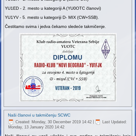
YU1ED - 2. mesto u kategoriji A (YU0OTC članovi)
YU1YV - 5. mesto u kategoriji D- MIX (CW+SSB).
Čestitamo svima i jedva čekamo sledeće takmičenje.
Naši članovi u takmičenju SCWC
Created: Monday, 30 December 2019 14:42
|
Last Updated:
Monday, 13 January 2020 14:42