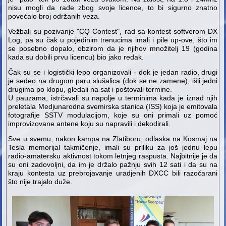
nisu mogli da rade zbog svoje licence, to bi sigurno znatno
povećalo broj održanih veza.
Vežbali su pozivanje "CQ Contest", rad sa kontest softverom DX
Log, pa su čak u pojedinim trenucima imali i pile up-ove, što im
se posebno dopalo, obzirom da je njihov množitelj 19 (godina
kada su dobili prvu licencu) bio jako redak.
Čak su se i logistički lepo organizovali - dok je jedan radio, drugi
je sedeo na drugom paru slušalica (dok se ne zamene), išli jedni
drugima po klopu, gledali na sat i poštovali termine.
U pauzama, istrčavali su napolje u terminima kada je iznad njih
preletala Medjunarodna svemirska stanica (ISS) koja je emitovala
fotografije SSTV modulacijom, koje su oni primali uz pomoć
improvizovane antene koju su napravili i dekodirali.
Sve u svemu, nakon kampa na Zlatiboru, odlaska na Kosmaj na
Tesla memorijal takmičenje, imali su priliku za još jednu lepu
radio-amatersku aktivnost tokom letnjeg raspusta. Najbitnije je da
su oni zadovoljni, da im je držalo pažnju svih 12 sati i da su na
kraju kontesta uz prebrojavanje uradjenih DXCC bili razočarani
što nije trajalo duže.