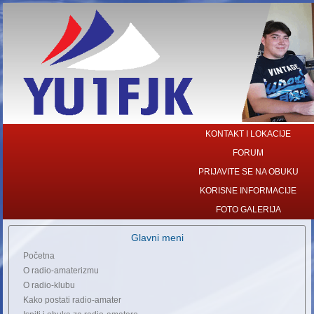
KONTAKT I LOKACIJE
FORUM
PRIJAVITE SE NA OBUKU
KORISNE INFORMACIJE
FOTO GALERIJA
Glavni meni
Početna
O radio-amaterizmu
O radio-klubu
Kako postati radio-amater