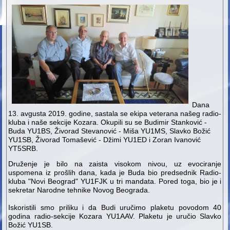
Dana
13. avgusta 2019. godine, sastala se ekipa veterana našeg radio-
kluba i naše sekcije Kozara. Okupili su se Budimir Stanković -
Buda YU1BS, Živorad Stevanović - Miša YU1MS, Slavko Božić
YU1SB, Živorad Tomašević - Džimi YU1ED i Zoran Ivanović
YT5SRB.
Druženje je bilo na zaista visokom nivou, uz evociranje
uspomena iz prošlih dana, kada je Buda bio predsednik Radio-
kluba "Novi Beograd" YU1FJK u tri mandata. Pored toga, bio je i
sekretar Narodne tehnike Novog Beograda.
Iskoristili smo priliku i da Budi uručimo plaketu povodom 40
godina radio-sekcije Kozara YU1AAV. Plaketu je uručio Slavko
Božić YU1SB.