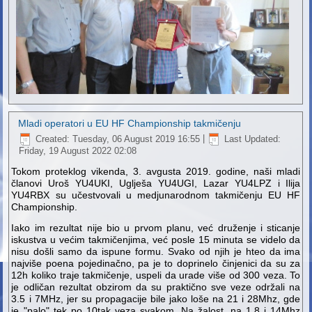
Mladi operatori u EU HF Championship takmičenju
Created: Tuesday, 06 August 2019 16:55
|
Last Updated:
Friday, 19 August 2022 02:08
Tokom proteklog vikenda, 3. avgusta 2019. godine, naši mladi
članovi Uroš YU4UKI, Uglješa YU4UGI, Lazar YU4LPZ i Ilija
YU4RBX su učestvovali u medjunarodnom takmičenju EU HF
Championship.
Iako im rezultat nije bio u prvom planu, već druženje i sticanje
iskustva u većim takmičenjima, već posle 15 minuta se videlo da
nisu došli samo da ispune formu. Svako od njih je hteo da ima
najviše poena pojedinačno, pa je to doprinelo činjenici da su za
12h koliko traje takmičenje, uspeli da urade više od 300 veza. To
je
odličan rezultat obzirom da su praktično sve veze održali na
3.5 i 7MHz, jer su propagacije bile jako loše na 21 i 28Mhz, gde
je "palo" tek po 10tak veza svakom. Na žalost, na 1.8 i 14Mhz