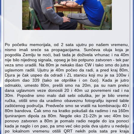
Po početku memorijala, od 2 sata ujutru po našem vremenu,
nismo imali sreće sa propagacijama. Sunčeva oluja koja je
pogodila Zemlju te noći, baš tada je doživela vrhunac i na 40m
nije bilo nijednog signala, opseg je bio potpuno zatvoren - tek par
veza smo uradili. Na 80m je nekako išao CW i tako smo do jutra
uglavnom radili. Ujutru je 40m počeo da radi, a pred kraj 80m,
Djura je čak uspeo da odradi i ZL stanicu koji mu je sa 100w i
dipolom dao 339 (tako se otprilike i on čuo). Kada je jutro
odmaklo, umesto 80m, prešli smo na 20m, pa su nam preko
dana uglavnom veze donosili 20 i 40m uz povremeni rad i na
30m. Popodne smo malo dali sebi oduška, jer je bilo vreme
ručka, otišli smo da uradimo obaveznu fotografiju ispred table
zaštićenog područja. Predveče smo se vratili na kombinaciju 40 i
80m bandova. Čak smo na kratko pokušali da radimo i na 160m
tjuniranjem dipola za 80m. Negde oko 21-22h je vec 40m bio
ponovo zatvoren a 80m je pomalo radio negde do iza ponoci
kada je naglo i on pao, pa smo već oko pola dva ujutru u nedelju
po lokalnom vremenu otišli QRT nekih pola sata pre kraja