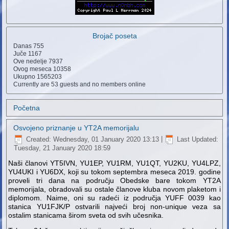
Brojač poseta
Danas
755
Juče
1167
Ove nedelje
7937
Ovog meseca
10358
Ukupno
1565203
Currently are 53 guests and no members online
Početna
Osvojeno priznanje u YT2A memorijalu
Created: Wednesday, 01 January 2020 13:13
|
Last Updated:
Tuesday, 21 January 2020 18:59
Naši članovi YT5IVN, YU1EP, YU1RM, YU1QT, YU2KU, YU4LPZ,
YU4UKI i YU6DX, koji su tokom septembra meseca 2019. godine
proveli tri dana na području Obedske bare tokom YT2A
memorijala, obradovali su ostale članove kluba novom plaketom i
diplomom. Naime, oni su radeći iz područja YUFF 0039 kao
stanica YU1FJK/P ostvarili najveći broj non-unique veza sa
ostalim stanicama širom sveta od svih učesnika.