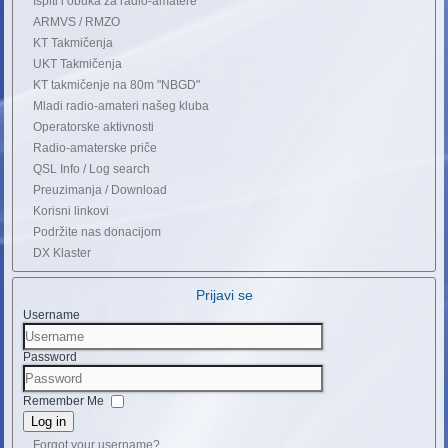
Ispiti i obuka za radio-amatere
ARMVS / RMZO
KT Takmičenja
UKT Takmičenja
KT takmičenje na 80m "NBGD"
Mladi radio-amateri našeg kluba
Operatorske aktivnosti
Radio-amaterske priče
QSL Info / Log search
Preuzimanja / Download
Korisni linkovi
Podržite nas donacijom
DX Klaster
Prijavi se
Username
Password
Remember Me
Log in
Forgot your username?