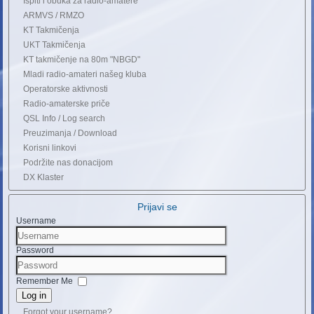
Ispiti i obuka za radio-amatere
ARMVS / RMZO
KT Takmičenja
UKT Takmičenja
KT takmičenje na 80m "NBGD"
Mladi radio-amateri našeg kluba
Operatorske aktivnosti
Radio-amaterske priče
QSL Info / Log search
Preuzimanja / Download
Korisni linkovi
Podržite nas donacijom
DX Klaster
Prijavi se
Username
Password
Remember Me
Log in
Forgot your username?