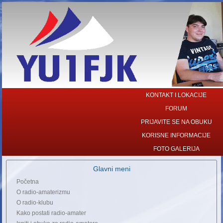
KONTAKT I LOKACIJE
FORUM
PRIJAVITE SE NA OBUKU
KORISNE INFORMACIJE
FOTO GALERIJA
Glavni meni
Početna
O radio-amaterizmu
O radio-klubu
Kako postati radio-amater