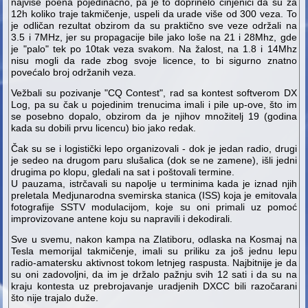
najviše poena pojedinačno, pa je to doprinelo činjenici da su za
12h koliko traje takmičenje, uspeli da urade više od 300 veza. To
je
odličan rezultat obzirom da su praktično sve veze održali na
3.5 i 7MHz, jer su propagacije bile jako loše na 21 i 28Mhz, gde
je "palo" tek po 10tak veza svakom. Na žalost, na 1.8 i 14Mhz
nisu mogli da rade zbog svoje licence, to bi sigurno znatno
povećalo broj održanih veza.
Vežbali su pozivanje "CQ Contest", rad sa kontest softverom DX
Log, pa su čak u pojedinim trenucima imali i pile up-ove, što im
se posebno dopalo, obzirom da je njihov množitelj 19 (godina
kada su dobili prvu licencu) bio jako redak.
Čak su se i logistički lepo organizovali - dok je jedan radio, drugi
je sedeo na drugom paru slušalica (dok se ne zamene), išli jedni
drugima po klopu, gledali na sat i poštovali termine.
U pauzama, istrčavali su napolje u terminima kada je iznad njih
preletala Medjunarodna svemirska stanica (ISS) koja je emitovala
fotografije SSTV modulacijom, koje su oni primali uz pomoć
improvizovane antene koju su napravili i dekodirali.
Sve u svemu, nakon kampa na Zlatiboru, odlaska na Kosmaj na
Tesla memorijal takmičenje, imali su priliku za još jednu lepu
radio-amatersku aktivnost tokom letnjeg raspusta. Najbitnije je da
su oni zadovoljni, da im je držalo pažnju svih 12 sati i da su na
kraju kontesta uz prebrojavanje uradjenih DXCC bili razočarani
što nije trajalo duže.