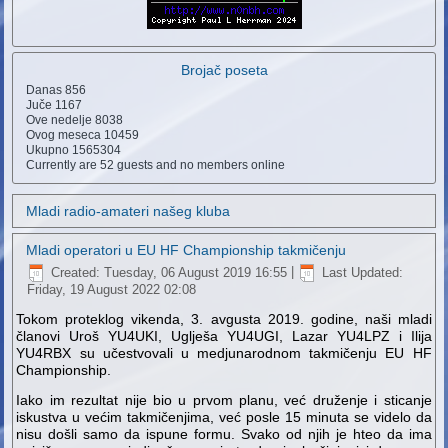
Brojač poseta
Danas
856
Juče
1167
Ove nedelje
8038
Ovog meseca
10459
Ukupno
1565304
Currently are 52 guests and no members online
Mladi radio-amateri našeg kluba
Mladi operatori u EU HF Championship takmičenju
Created: Tuesday, 06 August 2019 16:55
|
Last Updated:
Friday, 19 August 2022 02:08
Tokom proteklog vikenda, 3. avgusta 2019. godine, naši mladi
članovi Uroš YU4UKI, Uglješa YU4UGI, Lazar YU4LPZ i Ilija
YU4RBX su učestvovali u medjunarodnom takmičenju EU HF
Championship.
Iako im rezultat nije bio u prvom planu, već druženje i sticanje
iskustva u većim takmičenjima, već posle 15 minuta se videlo da
nisu došli samo da ispune formu. Svako od njih je hteo da ima