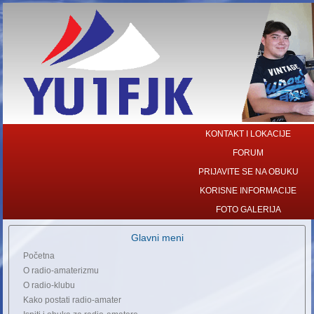
KONTAKT I LOKACIJE
FORUM
PRIJAVITE SE NA OBUKU
KORISNE INFORMACIJE
FOTO GALERIJA
Glavni meni
Početna
O radio-amaterizmu
O radio-klubu
Kako postati radio-amater