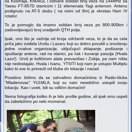
sa Kosmaja, KN04GL i ostvarili solidan broj veza na 144MHz sa
Yaesu FT-857D stanicom i 11 elemenata Yagi antenom. Antenu
podignutu na AT-5 stubu ( na visini od 8m) je okretao Ham IV
rotator.
To je pomoglo da imamo solidan broj veza po 800-900km i
zadovoljavajući broj uradjenih QTH polja.
Ipak, ono što je važnije od broja održanih veza, to je da se cela
priča jako svidela Urošu i Lazaru koji su dobro povukli u iznošenju
jedne ovakve organizacije, uključujući sklapanje, podizanje i
spuštanje antene, rad na stanici, pa čak i kuvanje pasulja (Hvala
Lazo!). Uroš je količinom alata prevazišao i Zokija, pa nam ništa
nije nedostajalo. Hvala i Ivanu, YT5ITI koji nam je ustupio Multiplu
kako bi sve to prevezli od kluba do lokacije i nazad.
Posebno želimo da se zahvalimo domaćinima iz Radio-kluba
"Mladenovac" YU1MLA, koji su nam nesebično ustupili svoju
lokaciju. Kao i uvek, bili su odlični domaćini!
Nema fotografija koliko ih je bilo prošle godine, ali ipak smo uspeli
da zabeležimo po neki momenat.