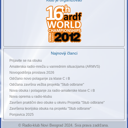
Najnoviji članci
Prijavite se na obuku
Amaterska radio-mreža u vanrednim situacijama (ARMVS)
Novogodišnja proslava 2026
Održano novo polaganje za klase C i B
Održana završna vežba projekta "Stub odbrane"
Nova obuka i polaganje za radio-amaterske klase C i B
Nova oprema u radio-klubu
Završen praktični deo obuke u okviru Projekta "Stub odbrane"
Završena teorijska obuka na projektu "Stub odbrane"
Ponjavica 2025
© Radio-klub Novi Beograd 2024. Sva prava zadržana.