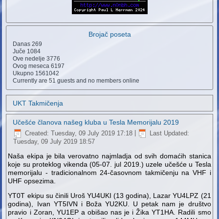
Brojač poseta
Danas
269
Juče
1084
Ove nedelje
3776
Ovog meseca
6197
Ukupno
1561042
Currently are 51 guests and no members online
UKT Takmičenja
Učešće članova našeg kluba u Tesla Memorijalu 2019
Created: Tuesday, 09 July 2019 17:18
|
Last Updated:
Tuesday, 09 July 2019 18:57
Naša ekipa je bila verovatno najmladja od svih domaćih stanica
koje su proteklog vikenda (05-07. jul 2019.) uzele učešće u Tesla
memorijalu - tradicionalnom 24-časovnom takmičenju na VHF i
UHF opsezima.
YT0T ekipu su činili Uroš YU4UKI (13 godina), Lazar YU4LPZ (21
godina), Ivan YT5IVN i Boža YU2KU. U petak nam je društvo
pravio i Zoran, YU1EP a obišao nas je i Žika YT1HA. Radili smo