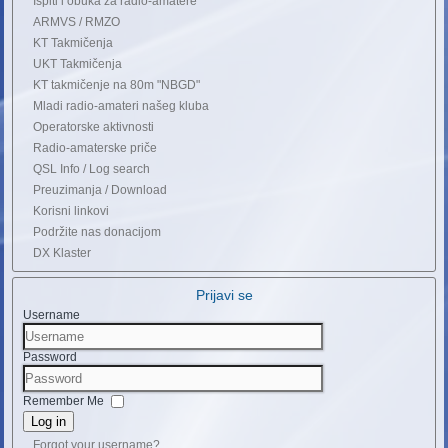
Ispiti i obuka za radio-amatere
ARMVS / RMZO
KT Takmičenja
UKT Takmičenja
KT takmičenje na 80m "NBGD"
Mladi radio-amateri našeg kluba
Operatorske aktivnosti
Radio-amaterske priče
QSL Info / Log search
Preuzimanja / Download
Korisni linkovi
Podržite nas donacijom
DX Klaster
Prijavi se
Username
Password
Remember Me
Log in
Forgot your username?