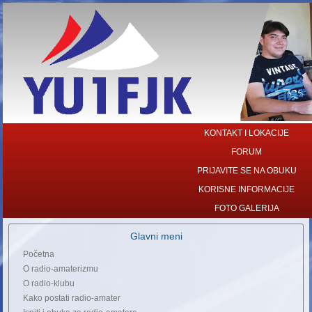
KONTAKT I LOKACIJE
FORUM
PRIJAVITE SE NA OBUKU
KORISNE INFORMACIJE
FOTO GALERIJA
Glavni meni
Početna
O radio-amaterizmu
O radio-klubu
Kako postati radio-amater