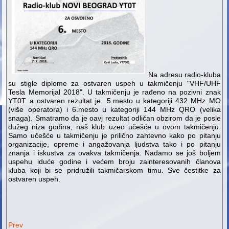
Na adresu radio-kluba
su stigle diplome za ostvaren uspeh u takmičenju "VHF/UHF
Tesla Memorijal 2018". U takmičenju je rađeno na pozivni znak
YT0T a ostvaren rezultat je 5.mesto u kategoriji 432 MHz MO
(više operatora) i 6.mesto u kategoriji 144 MHz QRO (velika
snaga). Smatramo da je oavj rezultat odličan obzirom da je posle
dužeg niza godina, naš klub uzeo učešće u ovom takmičenju.
Samo učešće u takmičenju je prilično zahtevno kako po pitanju
organizacije, opreme i angažovanja ljudstva tako i po pitanju
znanja i iskustva za ovakva takmičenja. Nadamo se još boljem
uspehu iduće godine i većem broju zainteresovanih članova
kluba koji bi se pridružili takmičarskom timu. Sve čestitke za
ostvaren uspeh.
Prev