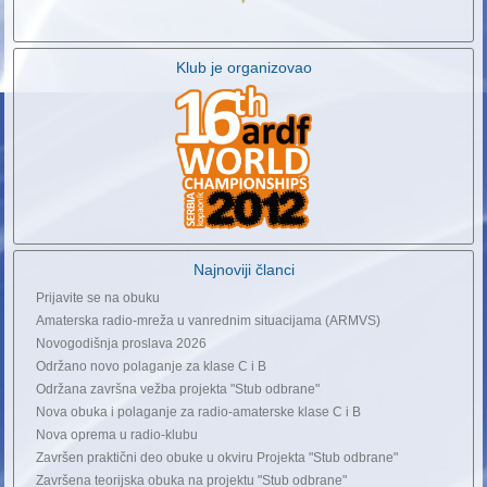
Klub je organizovao
Najnoviji članci
Prijavite se na obuku
Amaterska radio-mreža u vanrednim situacijama (ARMVS)
Novogodišnja proslava 2026
Održano novo polaganje za klase C i B
Održana završna vežba projekta "Stub odbrane"
Nova obuka i polaganje za radio-amaterske klase C i B
Nova oprema u radio-klubu
Završen praktični deo obuke u okviru Projekta "Stub odbrane"
Završena teorijska obuka na projektu "Stub odbrane"