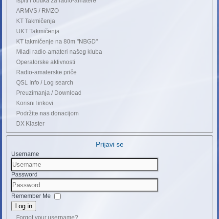
Ispiti i obuka za radio-amatere
ARMVS / RMZO
KT Takmičenja
UKT Takmičenja
KT takmičenje na 80m "NBGD"
Mladi radio-amateri našeg kluba
Operatorske aktivnosti
Radio-amaterske priče
QSL Info / Log search
Preuzimanja / Download
Korisni linkovi
Podržite nas donacijom
DX Klaster
Prijavi se
Username
Password
Remember Me
Log in
Forgot your username?