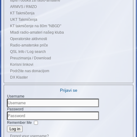
Ispiti i obuka za radio-amatere
ARMVS / RMZO
KT Takmičenja
UKT Takmičenja
KT takmičenje na 80m "NBGD"
Mladi radio-amateri našeg kluba
Operatorske aktivnosti
Radio-amaterske priče
QSL Info / Log search
Preuzimanja / Download
Korisni linkovi
Podržite nas donacijom
DX Klaster
Prijavi se
Username
Password
Remember Me
Log in
Forgot your username?