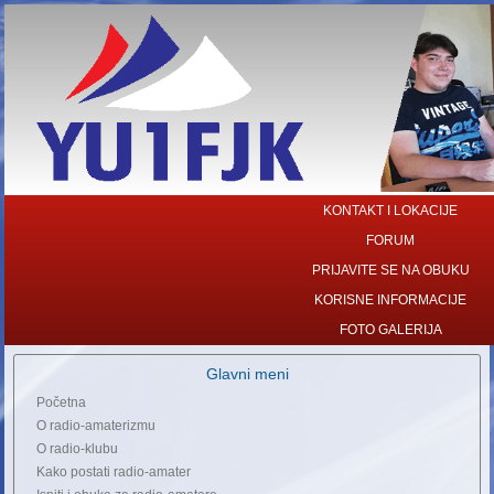
KONTAKT I LOKACIJE
FORUM
PRIJAVITE SE NA OBUKU
KORISNE INFORMACIJE
FOTO GALERIJA
Glavni meni
Početna
O radio-amaterizmu
O radio-klubu
Kako postati radio-amater