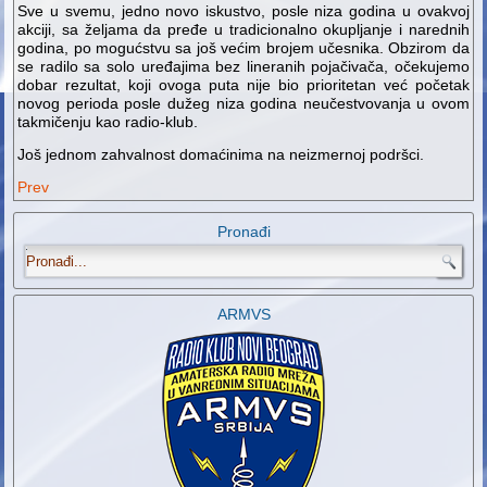
Sve u svemu, jedno novo iskustvo, posle niza godina u ovakvoj
akciji, sa željama da pređe u tradicionalno okupljanje i narednih
godina, po mogućstvu sa još većim brojem učesnika. Obzirom da
se radilo sa solo uređajima bez lineranih pojačivača, očekujemo
dobar rezultat, koji ovoga puta nije bio prioritetan već početak
novog perioda posle dužeg niza godina neučestvovanja u ovom
takmičenju kao radio-klub.
Još jednom zahvalnost domaćinima na neizmernoj podršci.
Prev
Pronađi
.
ARMVS