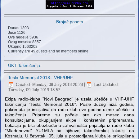
Brojač poseta
Danas
1303
Juče
1126
Ove nedelje
5936
Ovog meseca
8357
Ukupno
1563202
Currently are 49 guests and no members online
UKT Takmičenja
Tesla Memorijal 2018 - VHF/UHF
Created: Monday, 09 July 2018 20:28
|
Last Updated:
Tuesday, 09 July 2019 18:57
Ekipa radio-kluba "Novi Beograd" je uzela učešće u VHF-UHF
takmičenju "Tesla Memorial 2018". Posle dužeg niza godina,
pokrenuta je inicijativa da radio-klub ove godine uzme učešće u
takmičenju. Pripreme su počele pre oko mesec dana
konsultacijama, okupljanjem ekipe i konkretnim pripremama.
Lokacija je bila obezbeđena zahvalnošću prijatelja iz radio-kluba
"Mladenovac" YU1MLA na njihovoj takmičarskoj lokaciji na
Kosmaju. U četvrtak 05. jula u prostorijama kluba je prikupljena