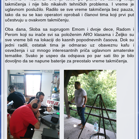
takmičenja i nije bilo nikakvih tehničkih problema. I vreme je
uglavnom poslužilo. Radilo se sve vreme takmičenja bez pauza,
tako da su se kao operatori oprobali i članovi tima koji prvi put
učestvuju u ovakvom takmičenju.
Oba dana, Sloba sa suprugom Emom i dvoje dece, Radom i
Perom koji su inače svi sa položenim ARO klasama i Željko su
sve vreme bili na lokaciji do kasnih popodnevnih časova. Dok su
jedni radili, ostatak tima je odmarao uz obaveznu kafu i
osveženja i uz mnogo interesantnih priča uglavnom amaterske
tematike. Svako je uspeo da odspava po par sati što je bilo
dovoljno da se napune baterije za preostalo vreme takmičenja.