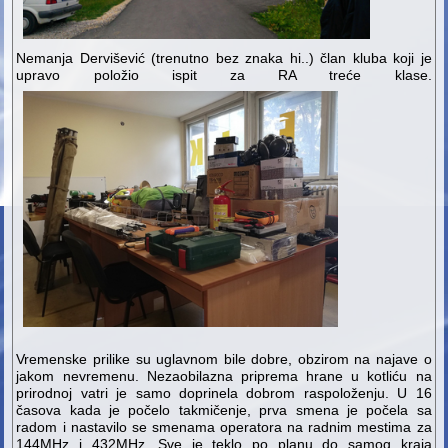
Nemanja Dervišević (trenutno bez znaka hi..) član kluba koji je
upravo položio ispit za RA treće klase.
Vremenske prilike su uglavnom bile dobre, obzirom na najave o
jakom nevremenu. Nezaobilazna priprema hrane u kotliću na
prirodnoj vatri je samo doprinela dobrom raspoloženju. U 16
časova kada je počelo takmičenje, prva smena je počela sa
radom i nastavilo se smenama operatora na radnim mestima za
144MHz i 432MHz. Sve je teklo po planu do samog kraja