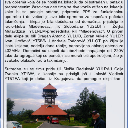
sva oprema koja će se nositi na lokaciju da bi sutradan u petak u
prepodnevnim časovima deo tima sa dva vozila otišao na lokaciju
kako bi se podigle antene, pripremio PPS za funkcionalnu
upotrebu i do večeri je sve bilo sprmeno za uspešan početak
takmičenja. Ekipa je bila dočekana od domaćina, prijatelja iz
radio-kluba Mladenovac, Ilić Slobodana YU2EBI i Željka
Mutavdžića YU1NEM-predsednika RK "Mladenovac". U prvom
delu ekipe su bili Dragan Antonić YU1UO, Zoran Vukelić YU1EP,
Ivan Urošević YT5IVN i Andreja Todorović YU1QT po čijim je
instrukcijama, nedelju dana ranije, napravljena oblong antena za
432MHz. Domaćini su uspeli da obezbede napajanje od 220V
tako da agregati koji su poneti, nisu morali biti upotrebljeni, što je
svakako olakšalo rad u takmičenju.
Sutradan su se timu pridružili Siniša Radulović YU1RA i Colja
Zvonko YT1WA, a kasnije su pristigli još i Lalović Vladimir
YT5TEA koji je došao iz Kragujevca da pomogne ekipi kao i