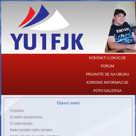
KONTAKT I LOKACIJE
FORUM
PRIJAVITE SE NA OBUKU
KORISNE INFORMACIJE
FOTO GALERIJA
Glavni meni
Početna
O radio-amaterizmu
O radio-klubu
Kako postati radio-amater