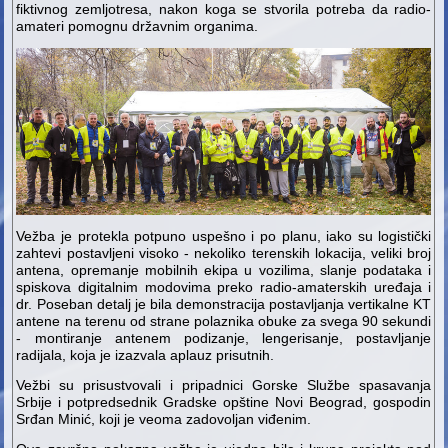
fiktivnog zemljotresa, nakon koga se stvorila potreba da radio-
amateri pomognu državnim organima.
Vežba je protekla potpuno uspešno i po planu, iako su logistički
zahtevi postavljeni visoko - nekoliko terenskih lokacija, veliki broj
antena, opremanje mobilnih ekipa u vozilima, slanje podataka i
spiskova digitalnim modovima preko radio-amaterskih uređaja i
dr. Poseban detalj je bila demonstracija postavljanja vertikalne KT
antene na terenu od strane polaznika obuke za svega 90 sekundi
- montiranje antenem podizanje, lengerisanje, postavljanje
radijala, koja je izazvala aplauz prisutnih.
Vežbi su prisustvovali i pripadnici Gorske Službe spasavanja
Srbije i potpredsednik Gradske opštine Novi Beograd, gospodin
Srđan Minić, koji je veoma zadovoljan viđenim.