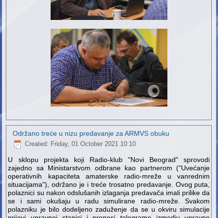
Održano treće u nizu predavanje za ARMVS obuku
Created: Friday, 01 October 2021 10:10
U sklopu projekta koji Radio-klub "Novi Beograd" sprovodi
zajedno sa Ministarstvom odbrane kao partnerom ("Uvećanje
operativnih kapaciteta amaterske radio-mreže u vanrednim
situacijama"), održano je i treće trosatno predavanje. Ovog puta,
polaznici su nakon odslušanih izlaganja predavača imali prilike da
se i sami okušaju u radu simulirane radio-mreže. Svakom
polazniku je bilo dodeljeno zaduženje da se u okviru simulacije
prijavi upravnoj stanici i prenosi telegrame izmedju upravne