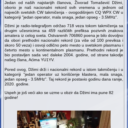
Jedan od naših najstarijih članova, Živorad Tomašević Džimi,
oborio je naš nacionalni rekord svih vremena u jednom od
najvećih svetskih CW takmičenja - ovogodišnjem CQ WPX CW u
kategoriji "jedan operator, mala snaga, jedan opseg - 3.5MHz".
Džimi je radio-telegrafjom održao 718 veza tokom takmičenja sa
drugim učesnicima sa 459 različitih prefiksa pozivnih znakova
amatera iz celog sveta. Ostvarenih 706860 poena je bilo dovoljno
da obori prethodni nacionalni rekord (za više od 100 previksa i
skoro 50 veza) i osvoji odlično peto mesto u svetskom plasmanu i
četvrto mesto u kontinentalnom plasmanu. Prethodni rekord je
bio postavljen sada već daleke 2004. godine, od strane takodje
našeg člana, Aćima YU1YV.
Pored ovog, Džimi drži i nacionalni rekord u istom takmičenju i u
kategoriji "jedan operator uz korišćenje klastera, mala snaga,
jedan opseg - 3.5MHz". Taj rekord je postavio godinu dana ranije,
2020. godine.
Uspeh je još veći ako se uzme u obzir da Džimi ima pune 82
godine!