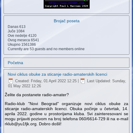
Brojač poseta
Danas
613
Juče
1084
Ove nedelje
4120
Ovog meseca
6541
Ukupno
1561386
Currently are 53 guests and no members online
Početna
Novi ciklus obuke za sticanje radio-amaterskih licenci
Created: Friday, 01 April 2022 12:25
|
Last Updated: Sunday,
01 May 2022 12:26
Želite da postanete radio-amater?
Radio-klub "Novi Beograd" organizuje novi ciklus obuke za
sticanje radio-amaterskih licenci. Obuka počinje u četvrtak, 14.
aprila 2022. godine u prostorijama kluba. Svi zainteresovani se
mogu prijaviti pozivom na broj telefona 060/6614-729 ili na e-mail
rklub@yu1fjk.org. Dobro došli!