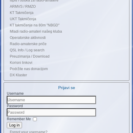
Ispiti i obuka za radio-amatere
ARMVS / RMZO
KT Takmičenja
UKT Takmičenja
KT takmičenje na 80m "NBGD"
Mladi radio-amateri našeg kluba
Operatorske aktivnosti
Radio-amaterske priče
QSL Info / Log search
Preuzimanja / Download
Korisni linkovi
Podržite nas donacijom
DX Klaster
Prijavi se
Username
Password
Remember Me
Log in
Forgot your username?