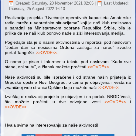
Created: Saturday, 20 November 2021 02:05
|
Last Updated:
Thursday, 25 August 2022 16:10
Realizacija projekta "Uvećanje operativnih kapaciteta Amaterske
radio mreže u vanrednim situacijama" koji je naš klub realizovao
u saradnji sa Ministarstvom odbrane Republike Srbije, bila je
prilika da se naš klub ponovo nađe u žiži interesovanja medija.
Pogledajte šta je o našim aktivnostima u reportaži pod naslovom
"Jedan dan sa nosiocima Ordena zasluga za narod" izvestio
portal TangoSix
>>OVDE<<
.
O nama je pisao i Informer u tekstu pod naslovom "Kada sve
stane, oni su tu", a članak možete pročitati
>>OVDE<<
.
Naše aktivnosti su bile ispraćene i od strane naših prijatelja iz
Gradske opštine Novi Beograd, o čemu je objavljena i vesta na
zvaničnoj web stranici Opštine koju možete naći
>>OVDE<<
.
Izveštaj o realizaciji projekta je objavljen i na portalu NBGD Vesti,
što možete pročitati u dve odvojene vesti
>>OVDE<<
i
>>OVDE<<
.
Hvala svima na interesovanju za naše aktivnosti!