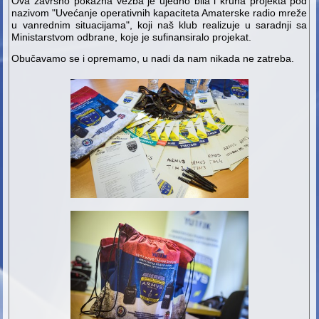
Ova završno pokazna vežba je ujedno bila i kruna projekta pod
nazivom "Uvećanje operativnih kapaciteta Amaterske radio mreže
u vanrednim situacijama", koji naš klub realizuje u saradnji sa
Ministarstvom odbrane, koje je sufinansiralo projekat.
Obučavamo se i opremamo, u nadi da nam nikada ne zatreba.