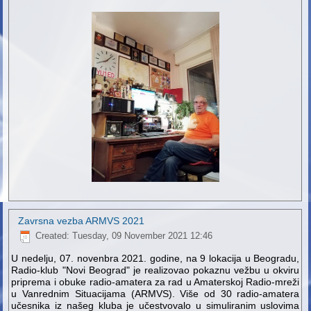
Zavrsna vezba ARMVS 2021
Created: Tuesday, 09 November 2021 12:46
U nedelju, 07. novenbra 2021. godine, na 9 lokacija u Beogradu,
Radio-klub "Novi Beograd" je realizovao pokaznu vežbu u okviru
priprema i obuke radio-amatera za rad u Amaterskoj Radio-mreži
u Vanrednim Situacijama (ARMVS). Više od 30 radio-amatera
učesnika iz našeg kluba je učestvovalo u simuliranim uslovima