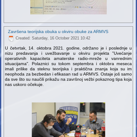
Završena teorijska obuka u okviru obuke za ARMVS
Created: Saturday, 16 October 2021 10:42
U četvrtak, 14. oktobra 2021. godine, održano je i poslednje u
nizu predavanja i uvežbavanje u okviru projekta "Uvećanje
operativnih kapaciteta amaterske radio-mreže u vanrednim
situacijama". Polaznici su tokom septembra i oktobra meseca
imali prilike da steknu teorijska i praktična znanja koja su im
neophoda za bezbedan i efikasan rad u ARMVS. Ostaje još samo
da sve što su naučili prikažu na završnoj vežbi pokaznog tipa koja
nas uskoro očekuje.