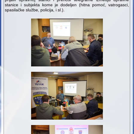
stanice i subjekta kome je dodeljen (hitna pomoć, vatrogasci,
spasilačke službe, policija, i sl.).