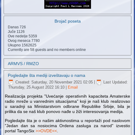
Brojač poseta
Danas
726
Juče
1126
Ove nedelje
5359
Ovog meseca
7780
Ukupno
1562625
Currently are 58 guests and no members online
ARMVS / RMZO
Pogledajte šta mediji izveštavaju o nama
Created: Saturday, 20 November 2021 02:05
|
Last Updated:
Thursday, 25 August 2022 16:10
|
Email
Realizacija projekta "Uvećanje operativnih kapaciteta Amaterske
radio mreže u vanrednim situacijama" koji je naš klub realizovao
u saradnji sa Ministarstvom odbrane Republike Srbije, bila je
prilika da se naš klub ponovo nađe u žiži interesovanja medija.
Pogledajte šta je o našim aktivnostima u reportaži pod naslovom
"Jedan dan sa nosiocima Ordena zasluga za narod" izvestio
portal TangoSix
>>OVDE<<
.