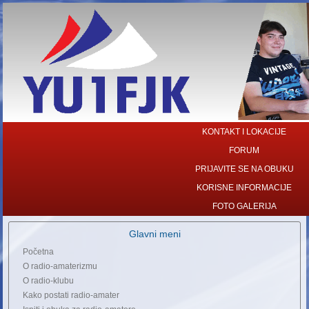
KONTAKT I LOKACIJE
FORUM
PRIJAVITE SE NA OBUKU
KORISNE INFORMACIJE
FOTO GALERIJA
Glavni meni
Početna
O radio-amaterizmu
O radio-klubu
Kako postati radio-amater