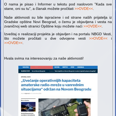
O nama je pisao i Informer u tekstu pod naslovom "Kada sve
stane, oni su tu", a članak možete pročitati
>>OVDE<<
.
Naše aktivnosti su bile ispraćene i od strane naših prijatelja iz
Gradske opštine Novi Beograd, o čemu je objavljena i vesta na
zvaničnoj web stranici Opštine koju možete naći
>>OVDE<<
.
Izveštaj o realizaciji projekta je objavljen i na portalu NBGD Vesti,
što možete pročitati u dve odvojene vesti
>>OVDE<<
i
>>OVDE<<
.
Hvala svima na interesovanju za naše aktivnosti!