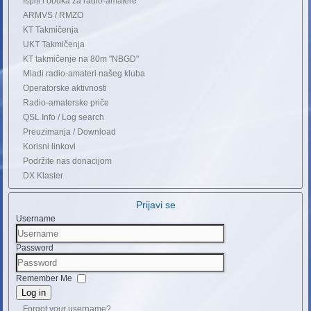
Ispiti i obuka za radio-amatere
ARMVS / RMZO
KT Takmičenja
UKT Takmičenja
KT takmičenje na 80m "NBGD"
Mladi radio-amateri našeg kluba
Operatorske aktivnosti
Radio-amaterske priče
QSL Info / Log search
Preuzimanja / Download
Korisni linkovi
Podržite nas donacijom
DX Klaster
Prijavi se
Username
Password
Remember Me
Log in
Forgot your username?