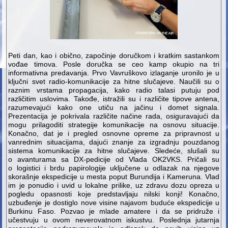
Peti dan, kao i obično, započinje doručkom i kratkim sastankom
vođae timova. Posle doručka se ceo kamp okupio na tri
informativna predavanja. Prvo Vavruškovo izlaganje uronilo je u
ključni svet radio-komunikacije za hitne slučajeve. Naučili su o
raznim vrstama propagacija, kako radio talasi putuju pod
različitim uslovima. Takođe, istražili su i različite tipove antena,
razumevajući kako one utiču na jačinu i domet signala.
Prezentacija je pokrivala različite načine rada, osiguravajući da
mogu prilagoditi strategije komunikacije na osnovu situacije.
Konačno, dat je i pregled osnovne opreme za pripravnost u
vanrednim situacijama, dajući znanje za izgradnju pouzdanog
sistema komunikacije za hitne slučajeve. Sledeće, slušali su
o avanturama sa DX-pedicije od Vlada OK2VKS. Pričali su
o logistici i brdu papirologije uključene u odlazak na njegove
skorašnje ekspedicije u mesta poput Burundija i Kameruna. Vlad
im je ponudio i uvid u lokalne prilike, uz zdravu dozu opreza u
pogledu opasnosti koje predstavljaju nilski konji! Konačno,
uzbuđenje je dostiglo nove visine najavom buduće ekspedicije u
Burkinu Faso. Pozvao je mlade amatere i da se pridruže i
učestvuju u ovom neverovatnom iskustvu. Poslednja jutarnja