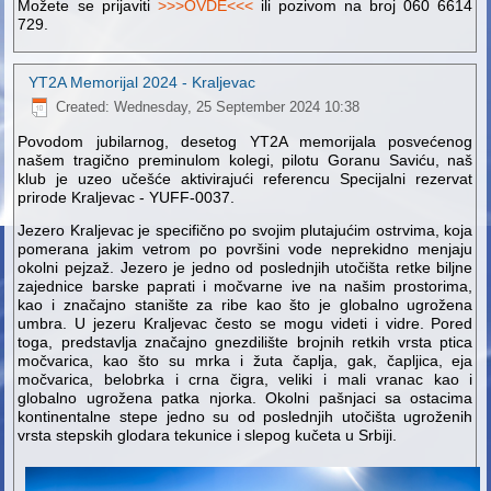
Možete se prijaviti
>>>OVDE<<<
ili pozivom na broj 060 6614
729.
YT2A Memorijal 2024 - Kraljevac
Created: Wednesday, 25 September 2024 10:38
Povodom jubilarnog, desetog YT2A memorijala posvećenog
našem tragično preminulom kolegi, pilotu Goranu Saviću, naš
klub je uzeo učešće aktivirajući referencu Specijalni rezervat
prirode Kraljevac - YUFF-0037.
Jezero Kraljevac je specifično po svojim plutajućim ostrvima, koja
pomerana jakim vetrom po površini vode neprekidno menjaju
okolni pejzaž. Jezero je jedno od poslednjih utočišta retke biljne
zajednice barske paprati i močvarne ive na našim prostorima,
kao i značajno stanište za ribe kao što je globalno ugrožena
umbra. U jezeru Kraljevac često se mogu videti i vidre. Pored
toga, predstavlja značajno gnezdilište brojnih retkih vrsta ptica
močvarica, kao što su mrka i žuta čaplja, gak, čapljica, eja
močvarica, belobrka i crna čigra, veliki i mali vranac kao i
globalno ugrožena patka njorka. Okolni pašnjaci sa ostacima
kontinentalne stepe jedno su od poslednjih utočišta ugroženih
vrsta stepskih glodara tekunice i slepog kučeta u Srbiji.