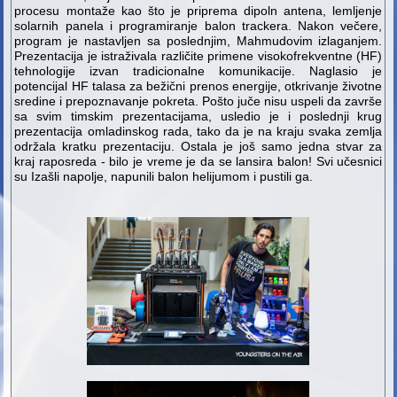
procesu montaže kao što je priprema dipoln antena, lemljenje
solarnih panela i programiranje balon trackera. Nakon večere,
program je nastavljen sa poslednjim, Mahmudovim izlaganjem.
Prezentacija je istraživala različite primene visokofrekventne (HF)
tehnologije izvan tradicionalne komunikacije. Naglasio je
potencijal HF talasa za bežični prenos energije, otkrivanje životne
sredine i prepoznavanje pokreta. Pošto juče nisu uspeli da završe
sa svim timskim prezentacijama, usledio je i poslednji krug
prezentacija omladinskog rada, tako da je na kraju svaka zemlja
održala kratku prezentaciju. Ostala je još samo jedna stvar za
kraj raposreda - bilo je vreme je da se lansira balon! Svi učesnici
su Izašli napolje, napunili balon helijumom i pustili ga.