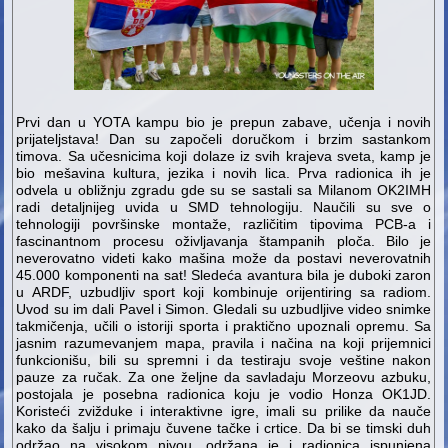
Prvi dan u YOTA kampu bio je prepun zabave, učenja i novih
prijateljstava! Dan su započeli doručkom i brzim sastankom
timova. Sa učesnicima koji dolaze iz svih krajeva sveta, kamp je
bio mešavina kultura, jezika i novih lica. Prva radionica ih je
odvela u obližnju zgradu gde su se sastali sa Milanom OK2IMH
radi detaljnijeg uvida u SMD tehnologiju. Naučili su sve o
tehnologiji površinske montaže, različitim tipovima PCB-a i
fascinantnom procesu oživljavanja štampanih ploča. Bilo je
neverovatno videti kako mašina može da postavi neverovatnih
45.000 komponenti na sat! Sledeća avantura bila je duboki zaron
u ARDF, uzbudljiv sport koji kombinuje orijentiring sa radiom.
Uvod su im dali Pavel i Simon. Gledali su uzbudljive video snimke
takmičenja, učili o istoriji sporta i praktično upoznali opremu. Sa
jasnim razumevanjem mapa, pravila i načina na koji prijemnici
funkcionišu, bili su spremni i da testiraju svoje veštine nakon
pauze za ručak. Za one željne da savladaju Morzeovu azbuku,
postojala je posebna radionica koju je vodio Honza OK1JD.
Koristeći zvižduke i interaktivne igre, imali su prilike da nauče
kako da šalju i primaju čuvene tačke i crtice. Da bi se timski duh
održao na visokom nivou, održana je i radionica ispunjena