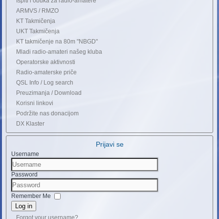
Ispiti i obuka za radio-amatere
ARMVS / RMZO
KT Takmičenja
UKT Takmičenja
KT takmičenje na 80m "NBGD"
Mladi radio-amateri našeg kluba
Operatorske aktivnosti
Radio-amaterske priče
QSL Info / Log search
Preuzimanja / Download
Korisni linkovi
Podržite nas donacijom
DX Klaster
Prijavi se
Username
Password
Remember Me
Log in
Forgot your username?