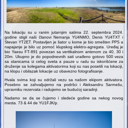
Na lokaciju su u ranim jutarnjim satima 22. septembra 2024.
godine stigli naši članovi Nemanja YU4NMO, Denis YU4TXT i
Stevan YT2ET. Postavljen je šator u kome je bio smešten PPS a
napajanje je bilo uz pomoć klupskog elektro-agregata. Uređaj je
bio Yaesu FT-891 povezan sa verttkalnom antenom za 40, 30 i
20m. Ukupno je do popodnevnih sati urađeno gotovo 500 veza
sa stanicama iz celog sveta a pauze u radu su iskorišćene za
druženje sa kolegama aktivatorima koji su nas posetili na lokaciji,
na klopu i obilazak lokacije uz obavezno fotografisanje.
Hvala svima koji su održali vezu sa našom ekipom aktivatora.
Posebno se zahvaljujemo na podršci i Aleksandru Sarmešu,
upravniku rezervata i radujemo se budućoj saradnji.
Nadamo se da se čujemo i sledeće godine sa nekog novog
mesta. 73 & 44 de YU1FJK/p.