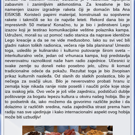
zabavnim i zanimljivim aktivnostima. Za kreativne je bio
namenjen izazov izgradnje raketa čiji je domaćin bila Ana
EI5IKSB. Koristeći papirni materijal, konstruisali su sopstvene
rakete i takmičili se ko će najviše leteti. Rekord dana bio je
impresivnih 50 metara! Konačno, tu je bio i jedinstveni Lego
izazov koji je testirao komunikacijske veštine polaznika kampa.
Udruženi, morali su uz pomoć radio stanica da naprave identične
Lego kreacije a da se ne vide međusobno. Iako su svi već bili
gladni nakon tolikih radionica, večera nije bila planirana! Umesto
toga, usledilo je kulinarsko i kulturno putovanje širom sveta –
interkulturalno veče, jedan od vrhunaca kampa, koji predstavlja
neverovatnu raznolikost naše ham radio zajednice. Učesnici iz
svake zemlje su doneli neko posebno jelo, užinu ili komad
tradicionalne odeće da pokažu. Rezultat toga je bio živopisan
prikaz kulturnih nasleđa. Od slanih do slatkih poslastica, bilo je
nečega za svačiji ukus. Bilo je neverovatno probati hranu iz
zemalja koje nikada ranije niste posetili i naučiti priče koje stoje
iza svakog jela. Ovo veče je još više zajednicu, podstičući dublje
poštovanje za bogatu lepezu kultura u okviru našeg hobija. Bio je
to podsetnik da, iako možemo da govorimo različite jezike i da
dolazimo iz različitih sredina, naša zajednička strast prema ham
radiju nas sve ujedinjuje i kako internacionalni aspekt ovog hobija
može biti uzbudljiv!