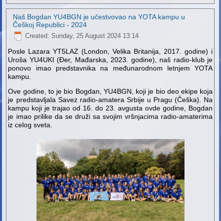
Naš Bogdan YU4BGN je učestvovao na YOTA kampu u
Češkoj Republici - 2024
Created: Sunday, 25 August 2024 13:14
Posle Lazara YT5LAZ (London, Velika Britanija, 2017. godine) i
Uroša YU4UKI (Đer, Mađarska, 2023. godine), naš radio-klub je
ponovo imao predstavnika na međunarodnom letnjem YOTA
kampu.
Ove godine, to je bio Bogdan, YU4BGN, koji je bio deo ekipe koja
je predstavljala Savez radio-amatera Srbije u Pragu (Češka). Na
kampu koji je trajao od 16. do 23. avgusta ovde godine, Bogdan
je imao prilike da se druži sa svojim vršnjacima radio-amaterima
iz celog sveta.