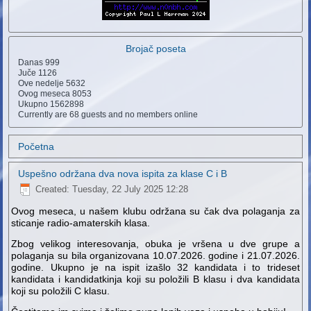
Brojač poseta
Danas
999
Juče
1126
Ove nedelje
5632
Ovog meseca
8053
Ukupno
1562898
Currently are 68 guests and no members online
Početna
Uspešno održana dva nova ispita za klase C i B
Created: Tuesday, 22 July 2025 12:28
Ovog meseca, u našem klubu održana su čak dva polaganja za
sticanje radio-amaterskih klasa.
Zbog velikog interesovanja, obuka je vršena u dve grupe a
polaganja su bila organizovana 10.07.2026. godine i 21.07.2026.
godine. Ukupno je na ispit izašlo 32 kandidata i to trideset
kandidata i kandidatkinja koji su položili B klasu i dva kandidata
koji su položili C klasu.