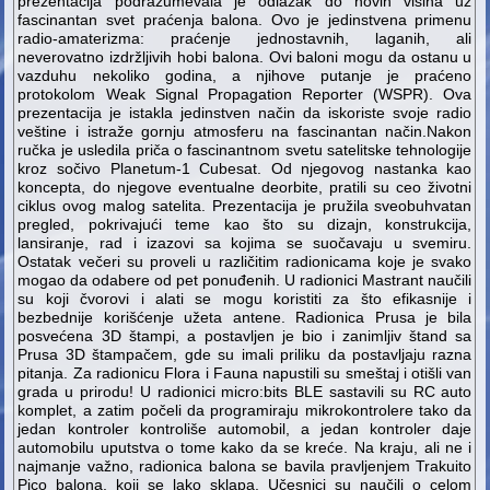
prezentacija podrazumevala je odlazak do novih visina uz
fascinantan svet praćenja balona. Ovo je jedinstvena primenu
radio-amaterizma: praćenje jednostavnih, laganih, ali
neverovatno izdržljivih hobi balona. Ovi baloni mogu da ostanu u
vazduhu nekoliko godina, a njihove putanje je praćeno
protokolom Weak Signal Propagation Reporter (WSPR). Ova
prezentacija je istakla jedinstven način da iskoriste svoje radio
veštine i istraže gornju atmosferu na fascinantan način.Nakon
ručka je usledila priča o fascinantnom svetu satelitske tehnologije
kroz sočivo Planetum-1 Cubesat. Od njegovog nastanka kao
koncepta, do njegove eventualne deorbite, pratili su ceo životni
ciklus ovog malog satelita. Prezentacija je pružila sveobuhvatan
pregled, pokrivajući teme kao što su dizajn, konstrukcija,
lansiranje, rad i izazovi sa kojima se suočavaju u svemiru.
Ostatak večeri su proveli u različitim radionicama koje je svako
mogao da odabere od pet ponuđenih. U radionici Mastrant naučili
su koji čvorovi i alati se mogu koristiti za što efikasnije i
bezbednije korišćenje užeta antene. Radionica Prusa je bila
posvećena 3D štampi, a postavljen je bio i zanimljiv štand sa
Prusa 3D štampačem, gde su imali priliku da postavljaju razna
pitanja. Za radionicu Flora i Fauna napustili su smeštaj i otišli ​​van
grada u prirodu! U radionici micro:bits BLE sastavili su RC auto
komplet, a zatim počeli da programiraju mikrokontrolere tako da
jedan kontroler kontroliše automobil, a jedan kontroler daje
automobilu uputstva o tome kako da se kreće. Na kraju, ali ne i
najmanje važno, radionica balona se bavila pravljenjem Trakuito
Pico balona, koji se lako sklapa. Učesnici su naučili o celom