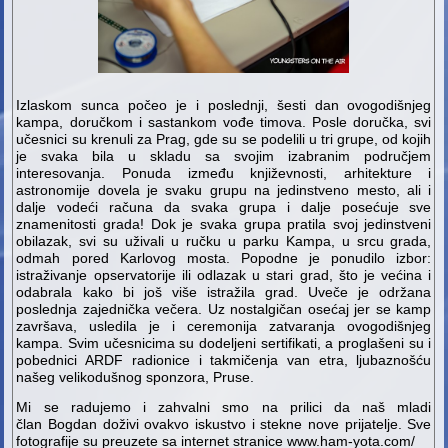
Izlaskom sunca počeo je i poslednji, šesti dan ovogodišnjeg
kampa, doručkom i sastankom vođe timova. Posle doručka, svi
učesnici su krenuli za Prag, gde su se podelili u tri grupe, od kojih
je svaka bila u skladu sa svojim izabranim područjem
interesovanja. Ponuda između književnosti, arhitekture i
astronomije dovela je svaku grupu na jedinstveno mesto, ali i
dalje vodeći računa da svaka grupa i dalje posećuje sve
znamenitosti grada! Dok je svaka grupa pratila svoj jedinstveni
obilazak, svi su uživali u ručku u parku Kampa, u srcu grada,
odmah pored Karlovog mosta. Popodne je ponudilo izbor:
istraživanje opservatorije ili odlazak u stari grad, što je većina i
odabrala kako bi još više istražila grad. Uveče je održana
poslednja zajednička večera. Uz nostalgičan osećaj jer se kamp
završava, usledila je i ceremonija zatvaranja ovogodišnjeg
kampa. Svim učesnicima su dodeljeni sertifikati, a proglašeni su i
pobednici ARDF radionice i takmičenja van etra, ljubaznošću
našeg velikodušnog sponzora, Pruse.
Mi se radujemo i zahvalni smo na prilici da naš mladi
član Bogdan doživi ovakvo iskustvo i stekne nove prijatelje. Sve
fotografije su preuzete sa internet stranice www.ham-yota.com/