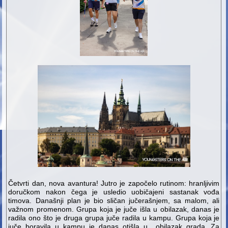
Četvrti dan, nova avantura! Jutro je započelo rutinom: hranljivim
doručkom nakon čega je usledio uobičajeni sastanak vođa
timova. Današnji plan je bio sličan jučerašnjem, sa malom, ali
važnom promenom. Grupa koja je juče išla u obilazak, danas je
radila ono što je druga grupa juče radila u kampu. Grupa koja je
juče boravila u kampu je danas otišla u obilazak grada. Za