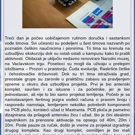
Treći dan je počeo uobičajenom rutinom doručka i sastankom
vođe timova. Svi učesnici su podeljeni u šest timova nazvanih po
poznatim češkim naučnicima i pionirima. Tri tima su krenula na
uzbudljivu ekskurziju dok su ostali ostali u kampusu kako bi pratili
aktivnosti. Obilazak je uključio nedavno renovirani Narodni muzej,
na Vaclavskom trgu. Posetioci su mogli da uživaju u prelepim
izložbama – Prozori u praistoriju, Čuda evolucije, Raskršće češke
i čehoslovačke državnosti. Dok su tri tima istraživala grad,
preostale grupe su zaronile u praktičnu zabavu sa pravljenjem
opreme u okviru dva uzbudljiva projekta. Prvi je bio antenski
komplet, savršen i za iskusne i za početnike, jer je bio
jednostavan, ali nije to bio samo projekat lemljenja. Počelo je sa
namotavanjem feritnog jezgra vodeći računa o pravom broju i
rasporedu namotaja, lemljenjem nekoliko potrebnih komponenti
na PCB ploču, koristeći užad iz Mastranta. PCB ploča je pametno
dizajnirana da prilagodi antensku žicu i užad, što je čini idealnim
saputnikom za prenosne aktivacije na opsegu od 40m, 20m i
10m. Posle pauze za ručak, došlo je vreme za projekat izgradnje
drugog kompleta. Kao drugi komplet, osmišljen je bio mali