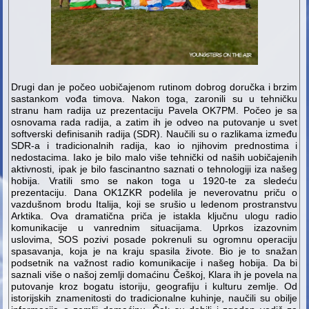
Drugi dan je počeo uobičajenom rutinom dobrog doručka i brzim
sastankom vođa timova. Nakon toga, zaronili su u tehničku
stranu ham radija uz prezentaciju Pavela OK7PM. Počeo je sa
osnovama rada radija, a zatim ih je odveo na putovanje u svet
softverski definisanih radija (SDR). Naučili su o razlikama između
SDR-a i tradicionalnih radija, kao io njihovim prednostima i
nedostacima. Iako je bilo malo više tehnički od naših uobičajenih
aktivnosti, ipak je bilo fascinantno saznati o tehnologiji iza našeg
hobija. Vratili smo se nakon toga u 1920-te za sledeću
prezentaciju. Dana OK1ZKR podelila je neverovatnu priču o
vazdušnom brodu Italija, koji se srušio u ledenom prostranstvu
Arktika. Ova dramatična priča je istakla ključnu ulogu radio
komunikacije u vanrednim situacijama. Uprkos izazovnim
uslovima, SOS pozivi posade pokrenuli su ogromnu operaciju
spasavanja, koja je na kraju spasila živote. Bio je to snažan
podsetnik na važnost radio komunikacije i našeg hobija. Da bi
saznali više o našoj zemlji domaćinu Češkoj, Klara ih je povela na
putovanje kroz bogatu istoriju, geografiju i kulturu zemlje. Od
istorijskih znamenitosti do tradicionalne kuhinje, naučili su obilje