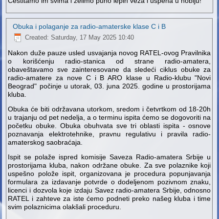
Čestitamo im svima i želimo puno lepih veza i uspeha u hobiju!
Obuka i polaganje za radio-amaterske klase C i B
Created: Saturday, 17 May 2025 10:40
Nakon duže pauze usled usvajanja novog RATEL-ovog Pravilnika
o korišćenju radio-stanica od strane radio-amatera,
obaveštavamo sve zainteresovane da sledeći ciklus obuke za
radio-amatere za nove C i B ARO klase u Radio-klubu "Novi
Beograd" počinje u utorak, 03. juna 2025. godine u prostorijama
kluba.
Obuka će biti održavana utorkom, sredom i četvrtkom od 18-20h
u trajanju od pet nedelja, a o terminu ispita ćemo se dogovoriti na
početku obuke. Obuka obuhvata sve tri oblasti ispita - osnove
poznavanja elektrotehnike, pravnu regulativu i pravila radio-
amaterskog saobraćaja.
Ispit se polaže ispred komisije Saveza Radio-amatera Srbije u
prostorijama kluba, nakon održane obuke. Za sve polaznike koji
uspešno polože ispit, organizovana je procedura popunjavanja
formulara za izdavanje potvrde o dodeljenom pozivnom znaku,
licenci i dozvola koje izdaju Savez radio-amatera Srbije, odnosno
RATEL i zahteve za iste ćemo podneti preko našeg kluba i time
svim polaznicima olakšali proceduru.