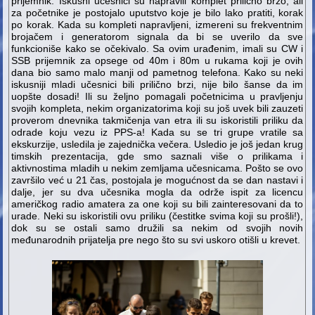
prijemnik. Iskusni učesnici su napravili komplet prilično brzo, ali
za početnike je postojalo uputstvo koje je bilo lako pratiti, korak
po korak. Kada su kompleti napravljeni, izmereni su frekventnim
brojačem i generatorom signala da bi se uverilo da sve
funkcioniše kako se očekivalo. Sa ovim urađenim, imali su CW i
SSB prijemnik za opsege od 40m i 80m u rukama koji je ovih
dana bio samo malo manji od pametnog telefona. Kako su neki
iskusniji mladi učesnici bili prilično brzi, nije bilo šanse da im
uopšte dosadi! Ili su željno pomagali početnicima u pravljenju
svojih kompleta, nekim organizatorima koji su još uvek bili zauzeti
proverom dnevnika takmičenja van etra ili su iskoristili priliku da
odrade koju vezu iz PPS-a! Kada su se tri grupe vratile sa
ekskurzije, usledila je zajednička večera. Usledio je još jedan krug
timskih prezentacija, gde smo saznali više o prilikama i
aktivnostima mladih u nekim zemljama učesnicama. Pošto se ovo
završilo već u 21 čas, postojala je mogućnost da se dan nastavi i
dalje, jer su dva učesnika mogla da održe ispit za licencu
američkog radio amatera za one koji su bili zainteresovani da to
urade. Neki su iskoristili ovu priliku (čestitke svima koji su prošli!),
dok su se ostali samo družili sa nekim od svojih novih
međunarodnih prijatelja pre nego što su svi uskoro otišli ​​u krevet.