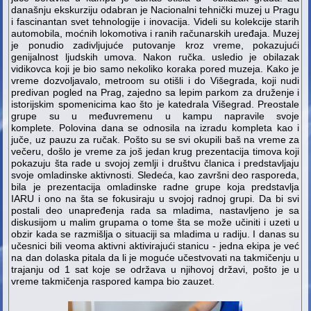
današnju ekskurziju odabran je Nacionalni tehnički muzej u Pragu
i fascinantan svet tehnologije i inovacija. Videli su kolekcije starih
automobila, moćnih lokomotiva i ranih računarskih uređaja. Muzej
je ponudio zadivljujuće putovanje kroz vreme, pokazujući
genijalnost ljudskih umova. Nakon ručka. usledio je obilazak
vidikovca koji je bio samo nekoliko koraka pored muzeja. Kako je
vreme dozvoljavalo, metroom su otišli i do Višegrada, koji nudi
predivan pogled na Prag, zajedno sa lepim parkom za druženje i
istorijskim spomenicima kao što je katedrala Višegrad. Preostale
grupe su u međuvremenu u kampu napravile svoje
komplete. Polovina dana se odnosila na izradu kompleta kao i
juče, uz pauzu za ručak. Pošto su se svi okupili baš na vreme za
večeru, došlo je vreme za još jedan krug prezentacija timova koji
pokazuju šta rade u svojoj zemlji i društvu članica i predstavljaju
svoje omladinske aktivnosti. Sledeća, kao završni deo rasporeda,
bila je prezentacija omladinske radne grupe koja predstavlja
IARU i ono na šta se fokusiraju u svojoj radnoj grupi. Da bi svi
postali deo unapređenja rada sa mladima, nastavljeno je sa
diskusijom u malim grupama o tome šta se može učiniti i uzeti u
obzir kada se razmišlja o situaciji sa mladima u radiju. I danas su
učesnici bili veoma aktivni aktivirajući stanicu - jedna ekipa je već
na dan dolaska pitala da li je moguće učestvovati na takmičenju u
trajanju od 1 sat koje se održava u njihovoj državi, pošto je u
vreme takmičenja raspored kampa bio zauzet.