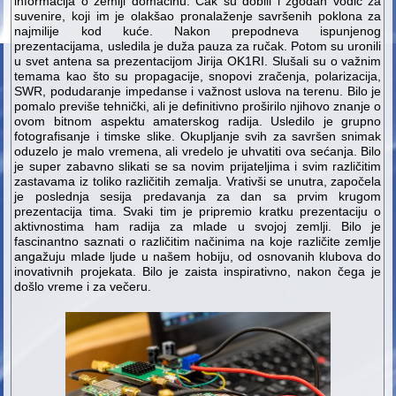
informacija o zemlji domaćinu. Čak su dobili i zgodan vodič za
suvenire, koji im je olakšao pronalaženje savršenih poklona za
najmilije kod kuće. Nakon prepodneva ispunjenog
prezentacijama, usledila je duža pauza za ručak. Potom su uronili
u svet antena sa prezentacijom Jirija OK1RI. Slušali su o važnim
temama kao što su propagacije, snopovi zračenja, polarizacija,
SWR, podudaranje impedanse i važnost uslova na terenu. Bilo je
pomalo previše tehnički, ali je definitivno proširilo njihovo znanje o
ovom bitnom aspektu amaterskog radija. Usledilo je grupno
fotografisanje i timske slike. Okupljanje svih za savršen snimak
oduzelo je malo vremena, ali vredelo je uhvatiti ova sećanja. Bilo
je super zabavno slikati se sa novim prijateljima i svim različitim
zastavama iz toliko različitih zemalja. Vrativši se unutra, započela
je poslednja sesija predavanja za dan sa prvim krugom
prezentacija tima. Svaki tim je pripremio kratku prezentaciju o
aktivnostima ham radija za mlade u svojoj zemlji. Bilo je
fascinantno saznati o različitim načinima na koje različite zemlje
angažuju mlade ljude u našem hobiju, od osnovanih klubova do
inovativnih projekata. Bilo je zaista inspirativno, nakon čega je
došlo vreme i za večeru.