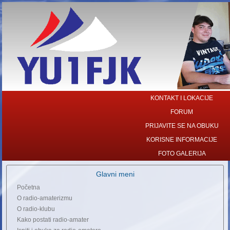
KONTAKT I LOKACIJE
FORUM
PRIJAVITE SE NA OBUKU
KORISNE INFORMACIJE
FOTO GALERIJA
Glavni meni
Početna
O radio-amaterizmu
O radio-klubu
Kako postati radio-amater