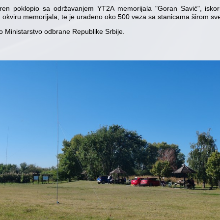
en poklopio sa održavanjem YT2A memorijala "Goran Savić", iskorist
okviru memorijala, te je urađeno oko 500 veza sa stanicama širom sve
lo Ministarstvo odbrane Republike Srbije.