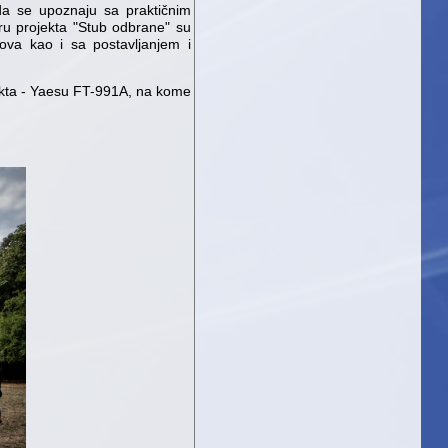
da se upoznaju sa praktičnim
ru projekta "Stub odbrane" su
bova kao i sa postavljanjem i
ojekta - Yaesu FT-991A, na kome