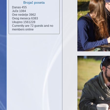
Brojač poseta
Danas
455
Juče
1084
Ove nedelje
3962
Ovog meseca
6383
Ukupno
1561228
Currently are 72 guests and no
members online