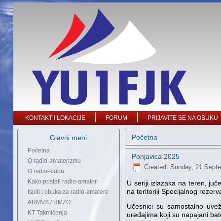
KONTAKT I LOKACIJE
FORUM
PRIJAVITE SE NA OBUKU
Početna
Glavni meni
Početna
Ponjavica 2025
O radio-amaterizmu
Created: Sunday, 21 Sept
O radio-klubu
Kako postati radio-amater
U seriji izlazaka na teren, j
na teritoriji Specijalnog rezer
Ispiti i obuka za radio-amatere
ARMVS / RMZO
Učesnici su samostalno uvežb
KT Takmičenja
uređajima koji su napajani ba