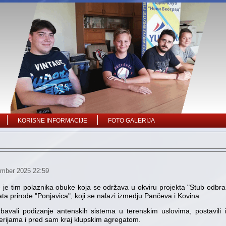
KORISNE INFORMACIJE
FOTO GALERIJA
ember 2025 22:59
uče je tim polaznika obuke koja se održava u okviru projekta "Stub odb
vata prirode "Ponjavica", koji se nalazi izmedju Pančeva i Kovina.
avali podizanje antenskih sistema u terenskim uslovima, postavili
terijama i pred sam kraj klupskim agregatom.