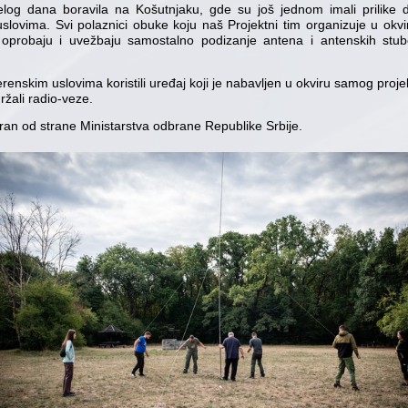
log dana boravila na Košutnjaku, gde su još jednom imali prilike 
lovima. Svi polaznici obuke koju naš Projektni tim organizuje u okvi
o oprobaju i uvežbaju samostalno podizanje antena i antenskih stu
erenskim uslovima koristili uređaj koji je nabavljen u okviru samog pr
držali radio-veze.
iran od strane Ministarstva odbrane Republike Srbije.