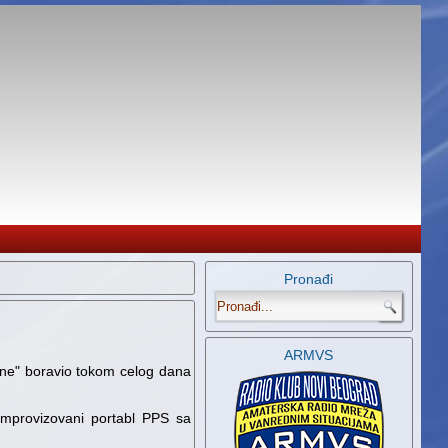
Pronađi
.
ARMVS
rane" boravio tokom celog dana
 improvizovani portabl PPS sa