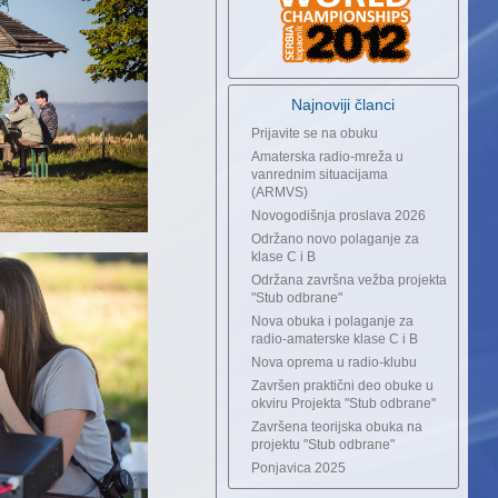
Najnoviji članci
Prijavite se na obuku
Amaterska radio-mreža u
vanrednim situacijama
(ARMVS)
Novogodišnja proslava 2026
Održano novo polaganje za
klase C i B
Održana završna vežba projekta
"Stub odbrane"
Nova obuka i polaganje za
radio-amaterske klase C i B
Nova oprema u radio-klubu
Završen praktični deo obuke u
okviru Projekta "Stub odbrane"
Završena teorijska obuka na
projektu "Stub odbrane"
Ponjavica 2025