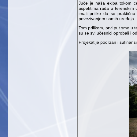
Juče je naša ekipa tokom ce
aspektima rada u terenskim us
imali prilike da se praktičn
povezivanjem samih uređaja.
Tom prilikom, prvi put smo u t
su se svi učesnici oprobali i o
Projekat je podržan i sufinans