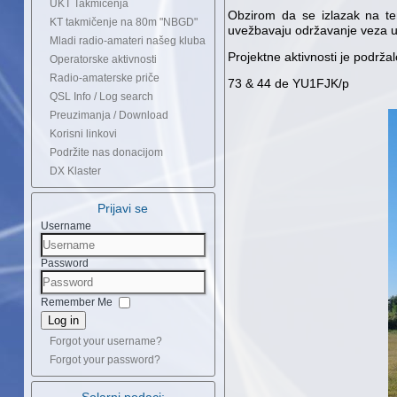
UKT Takmičenja
Obzirom da se izlazak na ter
KT takmičenje na 80m "NBGD"
uvežbavaju održavanje veza u 
Mladi radio-amateri našeg kluba
Projektne aktivnosti je podrža
Operatorske aktivnosti
Radio-amaterske priče
73 & 44 de YU1FJK/p
QSL Info / Log search
Preuzimanja / Download
Korisni linkovi
Podržite nas donacijom
DX Klaster
Prijavi se
Username
Password
Remember Me
Log in
Forgot your username?
Forgot your password?