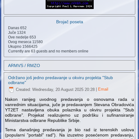
Brojač poseta
Danas
652
Juče
1324
Ove nedelje
653
Ovog meseca
11580
Ukupno
1566425
Currently are 63 guests and no members online
ARMVS / RMZO
Održano još jedno predavanje u okviru projekta "Stub
odbrane"
Created: Wednesday, 20 August 2025 20:28
|
Email
Nakon ranijeg uvodnog predavanja o osnovama rada u
vanrednim situacijama, juče je predavanjem Stevana Obradovića
YT2ET nastavljena obuka polaznika u okviru projekta "Stub
odbrane". Projekat realizujemo uz podršku i sufinansiranje
Ministarstva odbrane Republike Srbije.
Tema današnjeg predavanja je bio rad iz terenskih uslova
(popularni "portabl" rad"). Na izuzetno posećenom predavanju,