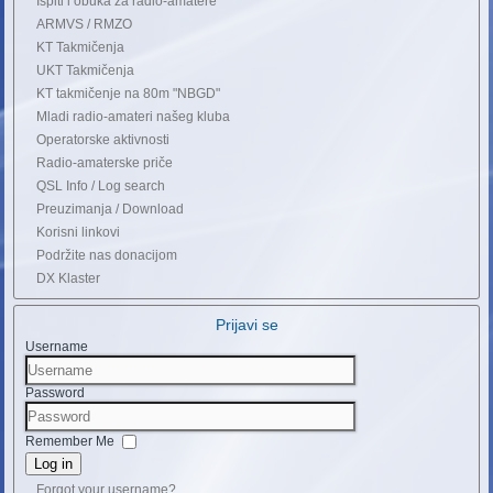
Ispiti i obuka za radio-amatere
ARMVS / RMZO
KT Takmičenja
UKT Takmičenja
KT takmičenje na 80m "NBGD"
Mladi radio-amateri našeg kluba
Operatorske aktivnosti
Radio-amaterske priče
QSL Info / Log search
Preuzimanja / Download
Korisni linkovi
Podržite nas donacijom
DX Klaster
Prijavi se
Username
Password
Remember Me
Log in
Forgot your username?