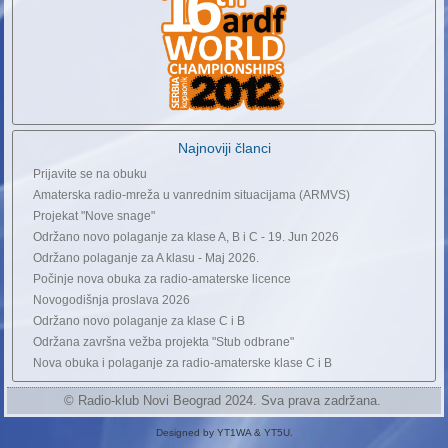
Najnoviji članci
Prijavite se na obuku
Amaterska radio-mreža u vanrednim situacijama (ARMVS)
Projekat "Nove snage"
Održano novo polaganje za klase A, B i C - 19. Jun 2026
Održano polaganje za A klasu - Maj 2026.
Počinje nova obuka za radio-amaterske licence
Novogodišnja proslava 2026
Održano novo polaganje za klase C i B
Održana završna vežba projekta "Stub odbrane"
Nova obuka i polaganje za radio-amaterske klase C i B
© Radio-klub Novi Beograd 2024. Sva prava zadržana.
Designed by YT1WA & YT5U.