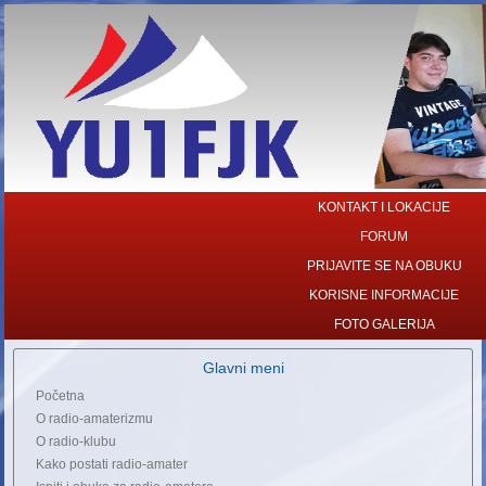
KONTAKT I LOKACIJE
FORUM
PRIJAVITE SE NA OBUKU
KORISNE INFORMACIJE
FOTO GALERIJA
Glavni meni
Početna
O radio-amaterizmu
O radio-klubu
Kako postati radio-amater