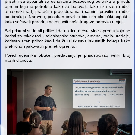
prisutni su upoznati sa osnovama bezbednog boravka u prirodi,
opremi koja je potrebna kako za boravak, tako i za sam radio-
amaterski rad, pratećim procedurama i samim pravilima radio-
saobraćaja. Naravno, poseban osvrt je bio i na ekološki aspekt -
kako sačuvati prirodu i ne ostaviti naše tragove boravka u njoj.
Svi prisutni su imali prilike i da na licu mesta vide opremu koja se
koristi za takav rad - teleskopske stubove, antene, radio-uređaje,
koristan sitan pribor kao i da čuju iskustva iskusnijih kolega kako
praktično spakovati i preneti opremu.
Pored učesnika obuke, predavanju je prisustvovao veliki broj
naših članova.