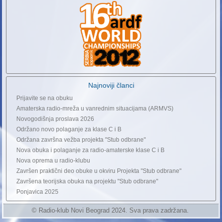
Najnoviji članci
Prijavite se na obuku
Amaterska radio-mreža u vanrednim situacijama (ARMVS)
Novogodišnja proslava 2026
Održano novo polaganje za klase C i B
Održana završna vežba projekta "Stub odbrane"
Nova obuka i polaganje za radio-amaterske klase C i B
Nova oprema u radio-klubu
Završen praktični deo obuke u okviru Projekta "Stub odbrane"
Završena teorijska obuka na projektu "Stub odbrane"
Ponjavica 2025
© Radio-klub Novi Beograd 2024. Sva prava zadržana.