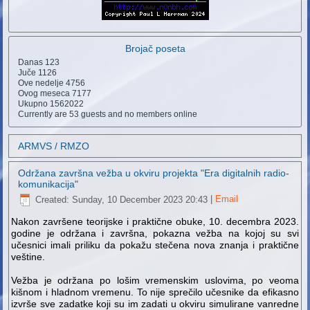
Brojač poseta
Danas
123
Juče
1126
Ove nedelje
4756
Ovog meseca
7177
Ukupno
1562022
Currently are 53 guests and no members online
ARMVS / RMZO
Održana završna vežba u okviru projekta "Era digitalnih radio-
komunikacija"
Created: Sunday, 10 December 2023 20:43
|
Email
Nakon završene teorijske i praktične obuke, 10. decembra 2023.
godine je održana i završna, pokazna vežba na kojoj su svi
učesnici imali priliku da pokažu stečena nova znanja i praktične
veštine.
Vežba je održana po lošim vremenskim uslovima, po veoma
kišnom i hladnom vremenu. To nije sprečilo učesnike da efikasno
izvrše sve zadatke koji su im zadati u okviru simulirane vanredne