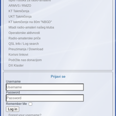
Ispiti i obuka za radio-amatere
ARMVS / RMZO
KT Takmičenja
UKT Takmičenja
KT takmičenje na 80m "NBGD"
Mladi radio-amateri našeg kluba
Operatorske aktivnosti
Radio-amaterske priče
QSL Info / Log search
Preuzimanja / Download
Korisni linkovi
Podržite nas donacijom
DX Klaster
Prijavi se
Username
Password
Remember Me
Log in
Forgot your username?