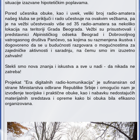
situacije izazvane hipotetičkim poplavama.
Pored učesnika obuke, kao i uvek, veliki broj radio-amatera
našeg kluba se priključi i rado učestvuje na ovakvim vežbama, pa
je na vežbi učestvovalo više od 35 radio-amatera sa nekoliko
lokacija na teritoriji Grada Beograda. Vežbi su prisustvovali i
predstavnici Alpinističkog odseka Beograd i Dobrovoljnog
vatrogasnog društva Pančevo, sa kojima su razmenjena ikustva i
dogovoreno da se u budućnosti razgovara o mogućnostima za
zajedničke aktivnosti i saradnju, na čemu smo im izuzetno
zahvalni!
Stekli smo nova znanja i iskustva a sve u nadi - da nikada ne
zatreba!
Projekat "Era digitalnih radio-komunikacija" je sufinansiran od
strane Ministarstva odbrane Republike Srbije i omogućio nam je
izvođenje teorijske i praktične obuke, kao i nabavku nedostajućih
materijalnih sredstava i opreme kako bi obuka bila efikasno
organizovana.