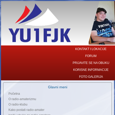
KONTAKT I LOKACIJE
FORUM
PRIJAVITE SE NA OBUKU
KORISNE INFORMACIJE
FOTO GALERIJA
Glavni meni
Početna
O radio-amaterizmu
O radio-klubu
Kako postati radio-amater