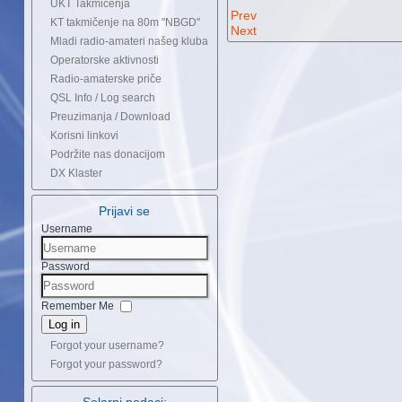
UKT Takmičenja
Prev
KT takmičenje na 80m "NBGD"
Next
Mladi radio-amateri našeg kluba
Operatorske aktivnosti
Radio-amaterske priče
QSL Info / Log search
Preuzimanja / Download
Korisni linkovi
Podržite nas donacijom
DX Klaster
Prijavi se
Username
Password
Remember Me
Log in
Forgot your username?
Forgot your password?