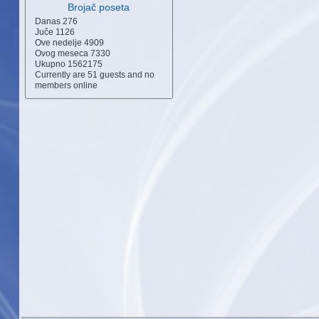
Brojač poseta
Danas
276
Juče
1126
Ove nedelje
4909
Ovog meseca
7330
Ukupno
1562175
Currently are 51 guests and no
members online