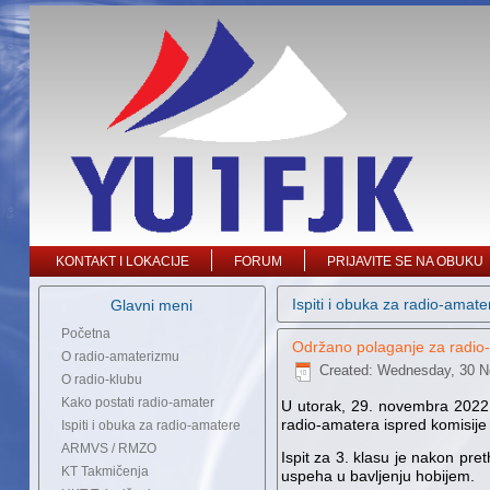
KONTAKT I LOKACIJE
FORUM
PRIJAVITE SE NA OBUKU
Ispiti i obuka za radio-amate
Glavni meni
Početna
Održano polaganje za radio
O radio-amaterizmu
Created: Wednesday, 30 N
O radio-klubu
Kako postati radio-amater
U utorak, 29. novembra 2022.
radio-amatera ispred komisije
Ispiti i obuka za radio-amatere
ARMVS / RMZO
Ispit za 3. klasu je nakon pr
KT Takmičenja
uspeha u bavljenju hobijem.