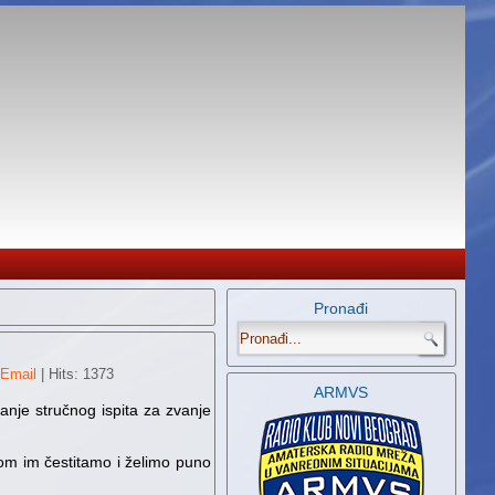
Pronađi
.
Email
| Hits: 1373
ARMVS
nje stručnog ispita za zvanje
om im čestitamo i želimo puno