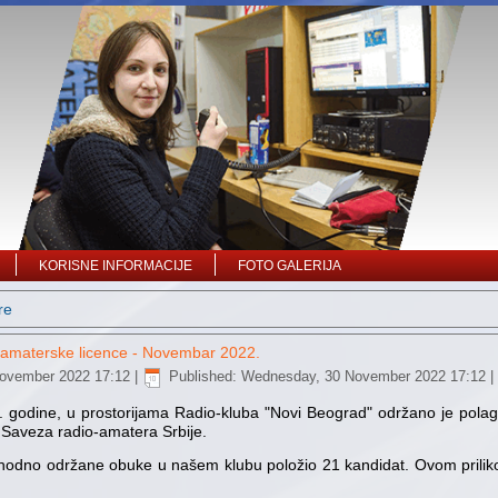
KORISNE INFORMACIJE
FOTO GALERIJA
re
-amaterske licence - Novembar 2022.
ovember 2022 17:12
|
Published: Wednesday, 30 November 2022 17:12
|
 godine, u prostorijama Radio-kluba "Novi Beograd" održano je polaga
 Saveza radio-amatera Srbije.
ethodno održane obuke u našem klubu položio 21 kandidat. Ovom prilik