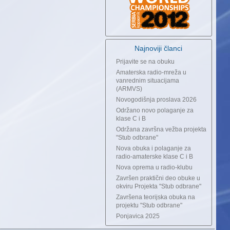
Najnoviji članci
Prijavite se na obuku
Amaterska radio-mreža u
vanrednim situacijama
(ARMVS)
Novogodišnja proslava 2026
Održano novo polaganje za
klase C i B
Održana završna vežba projekta
"Stub odbrane"
Nova obuka i polaganje za
radio-amaterske klase C i B
Nova oprema u radio-klubu
Završen praktični deo obuke u
okviru Projekta "Stub odbrane"
Završena teorijska obuka na
projektu "Stub odbrane"
Ponjavica 2025