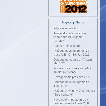
Najnoviji članci
Prijavite se na obuku
Amaterska radio-mreža u
vanrednim situacijama
(ARMVS)
Projekat "Nove snage"
Održano novo polaganje za
klase A, B i C - 19. Jun 2026
Održano polaganje za A klasu -
Maj 2026.
Počinje nova obuka za radio-
amaterske licence
Novogodišnja proslava 2026
Održano novo polaganje za
klase C i B
Održana završna vežba projekta
"Stub odbrane"
Nova obuka i polaganje za
radio-amaterske klase C i B