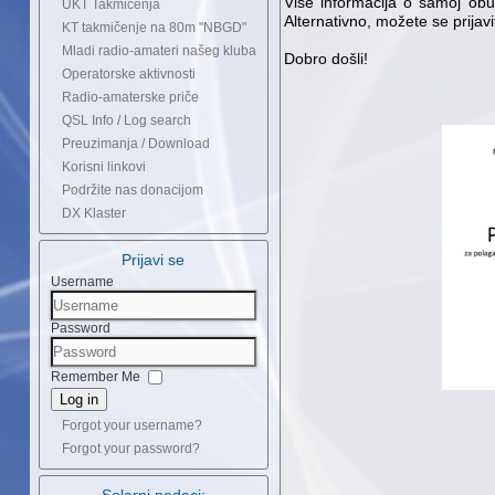
Više informacija o samoj ob
UKT Takmičenja
Alternativno, možete se prijav
KT takmičenje na 80m "NBGD"
Mladi radio-amateri našeg kluba
Dobro došli!
Operatorske aktivnosti
Radio-amaterske priče
QSL Info / Log search
Preuzimanja / Download
Korisni linkovi
Podržite nas donacijom
DX Klaster
Prijavi se
Username
Password
Remember Me
Log in
Forgot your username?
Forgot your password?