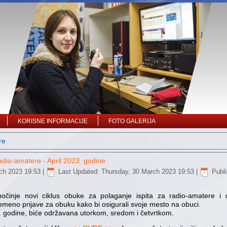
KORISNE INFORMACIJE
FOTO GALERIJA
re
adio-amatere - April 2023. godine
ch 2023 19:53
|
Last Updated: Thursday, 30 March 2023 19:53
|
Publ
očinje novi ciklus obuke za polaganje ispita za radio-amatere i d
meno prijave za obuku kako bi osigurali svoje mesto na obuci.
. godine, biće održavana utorkom, sredom i četvrtkom.