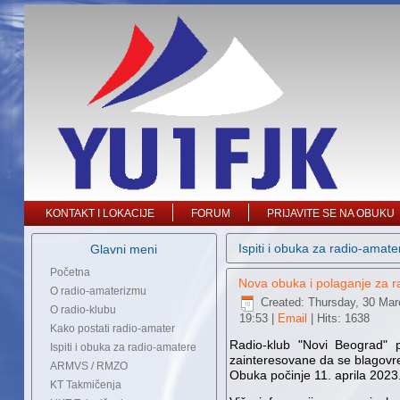
KONTAKT I LOKACIJE
FORUM
PRIJAVITE SE NA OBUKU
Ispiti i obuka za radio-amate
Glavni meni
Početna
Nova obuka i polaganje za r
O radio-amaterizmu
Created: Thursday, 30 Mar
O radio-klubu
19:53
|
Email
| Hits: 1638
Kako postati radio-amater
Radio-klub "Novi Beograd" p
Ispiti i obuka za radio-amatere
zainteresovane da se blagovre
ARMVS / RMZO
Obuka počinje 11. aprila 2023
KT Takmičenja