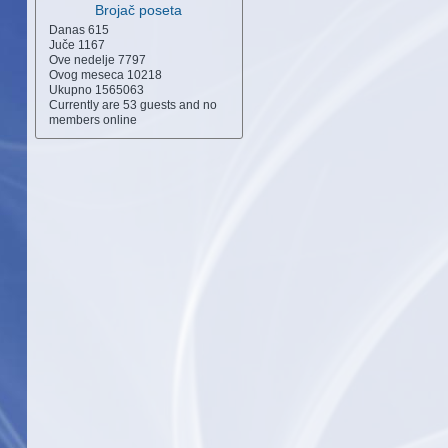
Brojač poseta
Danas
615
Juče
1167
Ove nedelje
7797
Ovog meseca
10218
Ukupno
1565063
Currently are 53 guests and no
members online