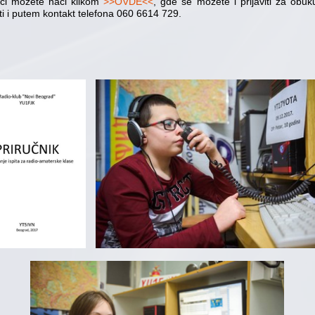
uci možete naći klikom
>>OVDE<<
, gde se možete i prijaviti za obu
iti i putem kontakt telefona 060 6614 729.