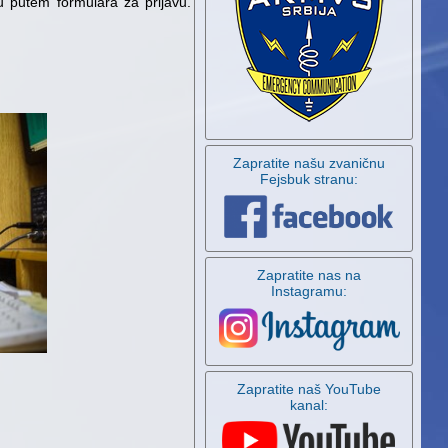
ku putem formulara za prijavu.
Zapratite našu zvaničnu
Fejsbuk stranu:
Zapratite nas na
Instagramu:
Zapratite naš YouTube
kanal: