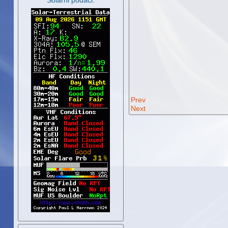
Solarni podaci:
Prev
Next