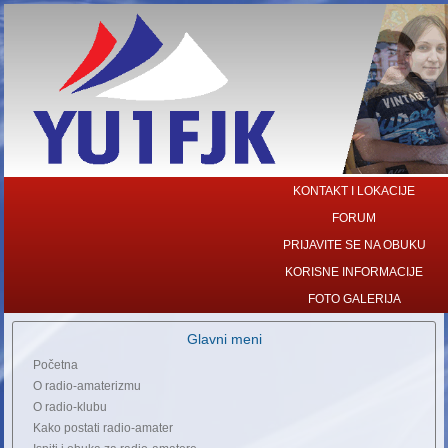
KONTAKT I LOKACIJE
FORUM
PRIJAVITE SE NA OBUKU
KORISNE INFORMACIJE
FOTO GALERIJA
Glavni meni
Početna
O radio-amaterizmu
O radio-klubu
Kako postati radio-amater