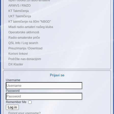
Ispiti i obuka za radio-amatere
ARMVS / RMZO
KT Takmičenja
UKT Takmičenja
KT takmičenje na 80m "NBGD"
Mladi radio-amateri našeg kluba
Operatorske aktivnosti
Radio-amaterske priče
QSL Info / Log search
Preuzimanja / Download
Korisni linkovi
Podržite nas donacijom
DX Klaster
Prijavi se
Username
Password
Remember Me
Log in
Forgot your username?