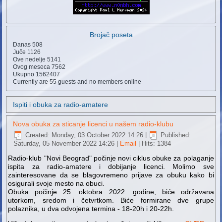
Brojač poseta
Danas
508
Juče
1126
Ove nedelje
5141
Ovog meseca
7562
Ukupno
1562407
Currently are 55 guests and no members online
Ispiti i obuka za radio-amatere
Nova obuka za sticanje licenci u našem radio-klubu
Created: Monday, 03 October 2022 14:26
|
Published:
Saturday, 05 November 2022 14:26
|
Email
| Hits: 1384
Radio-klub "Novi Beograd" počinje novi ciklus obuke za polaganje
ispita za radio-amatere i dobijanje licenci. Molimo sve
zainteresovane da se blagovremeno prijave za obuku kako bi
osigurali svoje mesto na obuci.
Obuka počinje 25. oktobra 2022. godine, biće održavana
utorkom, sredom i četvrtkom. Biće formirane dve grupe
polaznika, u dva odvojena termina - 18-20h i 20-22h.