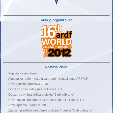
Klub je organizovao
Najnoviji članci
Prijavite se na obuku
Amaterska radio-mreža u vanrednim situacijama (ARMVS)
Novogodišnja proslava 2026
Održano novo polaganje za klase C i B
Održana završna vežba projekta "Stub odbrane"
Nova obuka i polaganje za radio-amaterske klase C i B
Nova oprema u radio-klubu
Završen praktični deo obuke u okviru Projekta "Stub odbrane"