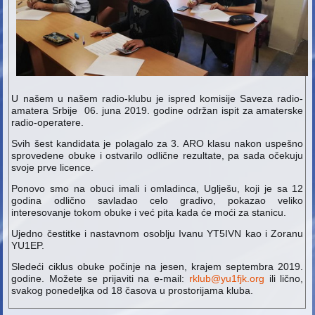
U našem u našem radio-klubu je ispred komisije Saveza radio-
amatera Srbije 0
6. juna 2019. godine
održan ispit za amaterske
radio-operatere.
Svih šest kandidata je polagalo za 3. ARO klasu nakon uspešno
sprovedene obuke i ostvarilo odlične rezultate, pa sada očekuju
svoje prve licence.
Ponovo smo na obuci imali i omladinca, Uglješu, koji je sa 12
godina odlično savladao celo gradivo, pokazao veliko
interesovanje tokom obuke i već pita kada će moći za stanicu.
Ujedno čestitke i nastavnom osoblju Ivanu YT5IVN kao i Zoranu
YU1EP.
Sledeći ciklus obuke počinje na jesen, krajem septembra 2019.
godine. Možete se prijaviti na e-mail:
rklub@yu1fjk.org
ili lično,
svakog ponedeljka od 18 časova u prostorijama kluba.