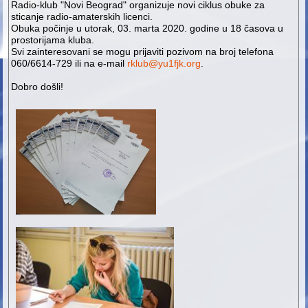
Radio-klub "Novi Beograd" organizuje novi ciklus obuke za
sticanje radio-amaterskih licenci.
Obuka počinje u utorak, 03. marta 2020. godine u 18 časova u
prostorijama kluba.
Svi zainteresovani se mogu prijaviti pozivom na broj telefona
060/6614-729 ili na e-mail
rklub@yu1fjk.org
.
Dobro došli!