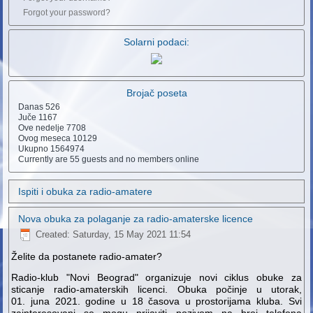
Forgot your password?
Solarni podaci:
Brojač poseta
Danas
526
Juče
1167
Ove nedelje
7708
Ovog meseca
10129
Ukupno
1564974
Currently are 55 guests and no members online
Ispiti i obuka za radio-amatere
Nova obuka za polaganje za radio-amaterske licence
Created: Saturday, 15 May 2021 11:54
Želite da postanete radio-amater?
Radio-klub "Novi Beograd" organizuje novi ciklus obuke za
sticanje radio-amaterskih licenci. Obuka počinje u utorak,
01. juna 2021. godine u 18 časova u prostorijama kluba. Svi