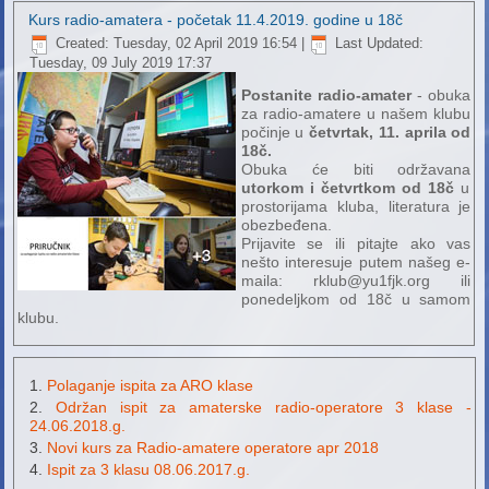
Kurs radio-amatera - početak 11.4.2019. godine u 18č
Created: Tuesday, 02 April 2019 16:54
|
Last Updated:
Tuesday, 09 July 2019 17:37
Postanite radio-amater
- obuka
za radio-amatere u našem klubu
počinje u
četvrtak, 11. aprila od
18č.
Obuka će biti održavana
utorkom i četvrtkom od 18č
u
prostorijama kluba, literatura je
obezbeđena.
Prijavite se ili pitajte ako vas
nešto interesuje putem našeg e-
maila: rklub@yu1fjk.org ili
ponedeljkom od 18č u samom
klubu.
Polaganje ispita za ARO klase
Održan ispit za amaterske radio-operatore 3 klase -
24.06.2018.g.
Novi kurs za Radio-amatere operatore apr 2018
Ispit za 3 klasu 08.06.2017.g.