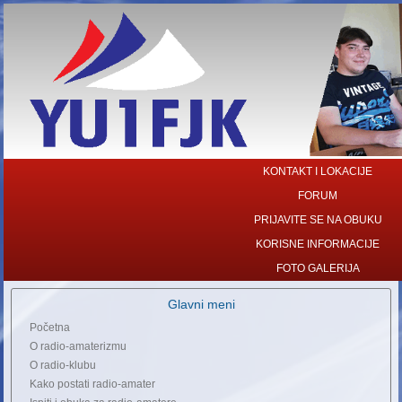
KONTAKT I LOKACIJE
FORUM
PRIJAVITE SE NA OBUKU
KORISNE INFORMACIJE
FOTO GALERIJA
Glavni meni
Početna
O radio-amaterizmu
O radio-klubu
Kako postati radio-amater