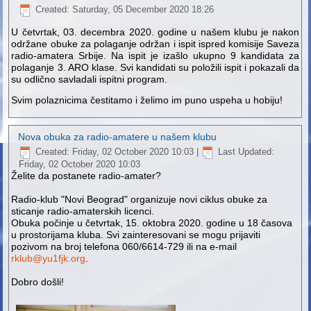
Created: Saturday, 05 December 2020 18:26
U četvrtak, 03. decembra 2020. godine u našem klubu je nakon
održane obuke za polaganje održan i ispit ispred komisije Saveza
radio-amatera Srbije. Na ispit je izašlo ukupno 9 kandidata za
polaganje 3. ARO klase. Svi kandidati su položili ispit i pokazali da
su odlično savladali ispitni program.
Svim polaznicima čestitamo i želimo im puno uspeha u hobiju!
Nova obuka za radio-amatere u našem klubu
Created: Friday, 02 October 2020 10:03
|
Last Updated:
Friday, 02 October 2020 10:03
Želite da postanete radio-amater?
Radio-klub "Novi Beograd" organizuje novi ciklus obuke za
sticanje radio-amaterskih licenci.
Obuka počinje u četvrtak, 15. oktobra 2020. godine u 18 časova
u prostorijama kluba. Svi zainteresovani se mogu prijaviti
pozivom na broj telefona 060/6614-729 ili na e-mail
rklub@yu1fjk.org
.
Dobro došli!