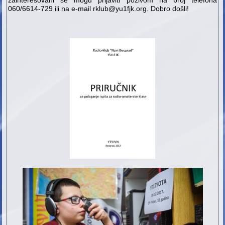
zainteresovani se mogu prijaviti pozivom na broj telefona
060/6614-729 ili na e-mail rklub@yu1fjk.org. Dobro došli!