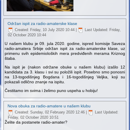
Održan ispit za radio-amaterske klase
Created: Friday, 10 July 2020 10:44
|
Last Updated: Friday,
02 October 2020 10:44
U našem klubu je 09. jula 2020. godine, ispred komisije Saveza
radio-amatera Srbije održan ispit za radio-amaterske klase, uz
primenu svih epidemioloških mera predviđenih merama Kriznog
štaba.
Na ispit je (nakon održane obuke u našem klubu) izašlo 12
kandidata za 3. klasu i svi su položili ispit. Posebno smo ponosni
na 13-togodišnjeg Bogdana i 16-togodišnjeg Veljka, koji su
pokazali odlično znanje na ispitu.
Čestitamo im svima i želimo puno uspeha u hobiju!
Nova obuka za radio-amatere u našem klubu
Created: Sunday, 02 February 2020 12:46
|
Last Updated:
Friday, 02 October 2020 10:51
Želite da postanete radio-amater?