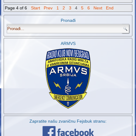
Page 4 of 6
Start
Prev
1
2
3
4
5
6
Next
End
Pronađi
.
ARMVS
Zapratite našu zvaničnu Fejsbuk stranu: