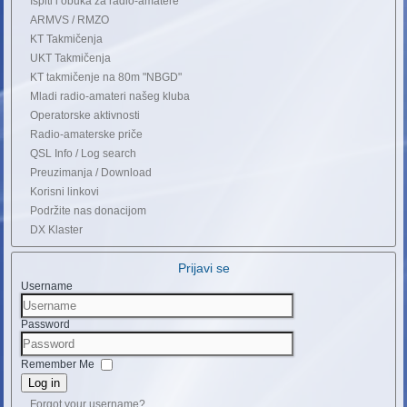
Ispiti i obuka za radio-amatere
ARMVS / RMZO
KT Takmičenja
UKT Takmičenja
KT takmičenje na 80m "NBGD"
Mladi radio-amateri našeg kluba
Operatorske aktivnosti
Radio-amaterske priče
QSL Info / Log search
Preuzimanja / Download
Korisni linkovi
Podržite nas donacijom
DX Klaster
Prijavi se
Username
Password
Remember Me
Log in
Forgot your username?