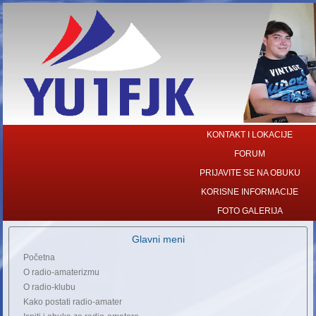
KONTAKT I LOKACIJE
FORUM
PRIJAVITE SE NA OBUKU
KORISNE INFORMACIJE
FOTO GALERIJA
Glavni meni
Početna
O radio-amaterizmu
O radio-klubu
Kako postati radio-amater