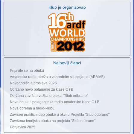
Klub je organizovao
Najnoviji članci
Prijavite se na obuku
Amaterska radio-mreža u vanrednim situacijama (ARMVS)
Novogodišnja proslava 2026
Održano novo polaganje za klase C i B
Održana završna vežba projekta "Stub odbrane"
Nova obuka i polaganje za radio-amaterske klase C i B
Nova oprema u radio-klubu
Završen praktični deo obuke u okviru Projekta "Stub odbrane"
Završena teorijska obuka na projektu "Stub odbrane"
Ponjavica 2025