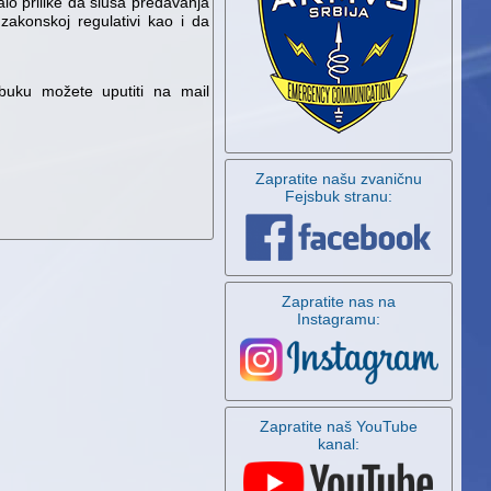
alo prilike da sluša predavanja
zakonskoj regulativi kao i da
obuku možete uputiti na mail
Zapratite našu zvaničnu
Fejsbuk stranu:
Zapratite nas na
Instagramu:
Zapratite naš YouTube
kanal: