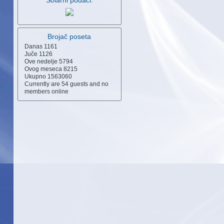
Solarni podaci:
Brojač poseta
Danas
1161
Juče
1126
Ove nedelje
5794
Ovog meseca
8215
Ukupno
1563060
Currently are 54 guests and no
members online