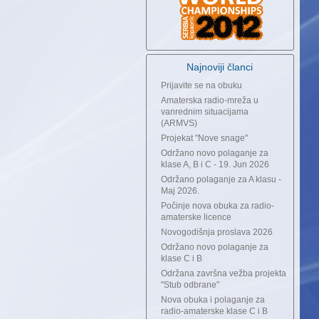
Najnoviji članci
Prijavite se na obuku
Amaterska radio-mreža u
vanrednim situacijama
(ARMVS)
Projekat "Nove snage"
Održano novo polaganje za
klase A, B i C - 19. Jun 2026
Održano polaganje za A klasu -
Maj 2026.
Počinje nova obuka za radio-
amaterske licence
Novogodišnja proslava 2026
Održano novo polaganje za
klase C i B
Održana završna vežba projekta
"Stub odbrane"
Nova obuka i polaganje za
radio-amaterske klase C i B