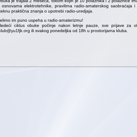
buka je trajala 2 meseca, tokom kojih je 10 polaznika i 2 polaznice im
 osnovama elektrotehnike, pravilima radio-amaterskog saobraćaja i 
teknu praktična znanja o upotrebi radio-uredjaja.
elimo im puno uspeha u radio-amaterizmu!
ledeći ciklus obuke počinje nakon letnje pauze, sve prijave za 
klub@yu1fjk.org ili svakog ponedeljka od 18h u prostorijama kluba.