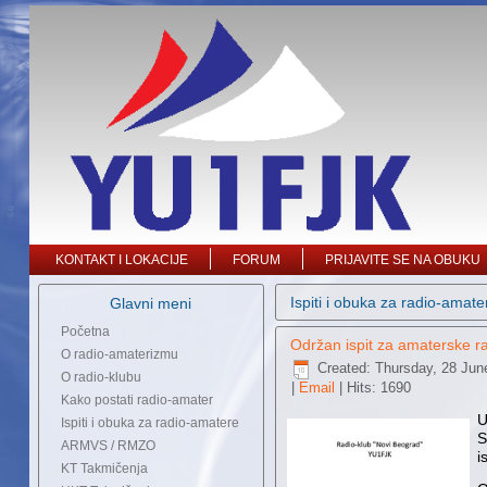
KONTAKT I LOKACIJE
FORUM
PRIJAVITE SE NA OBUKU
Ispiti i obuka za radio-amate
Glavni meni
Početna
Održan ispit za amaterske ra
O radio-amaterizmu
Created: Thursday, 28 Jun
O radio-klubu
|
Email
| Hits: 1690
Kako postati radio-amater
U
Ispiti i obuka za radio-amatere
S
ARMVS / RMZO
i
KT Takmičenja