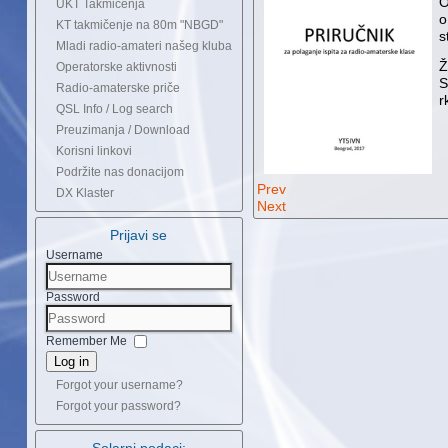
O
UKT Takmičenja
o
KT takmičenje na 80m "NBGD"
s
Mladi radio-amateri našeg kluba
Ž
Operatorske aktivnosti
S
Radio-amaterske priče
r
QSL Info / Log search
Preuzimanja / Download
Korisni linkovi
Podržite nas donacijom
Prev
DX Klaster
Next
Prijavi se
Username
Password
Remember Me
Log in
Forgot your username?
Forgot your password?