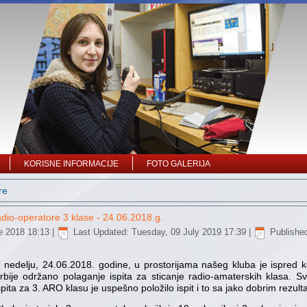
KORISNE INFORMACIJE
FOTO GALERIJA
re
dio-operatore 3 klase - 24.06.2018.g.
e 2018 18:13
|
Last Updated: Tuesday, 09 July 2019 17:39
|
Publishe
 nedelju, 24.06.2018. godine, u prostorijama našeg kluba je ispred 
rbije održano polaganje ispita za sticanje radio-amaterskih klasa. S
spita za 3. ARO klasu je uspešno položilo ispit i to sa jako dobrim rezulta