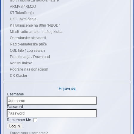
Ispiti i obuka za radio-amatere
ARMVS / RMZO
KT Takmičenja
UKT Takmičenja
KT takmičenje na 80m "NBGD"
Mladi radio-amateri našeg kluba
Operatorske aktivnosti
Radio-amaterske priče
QSL Info / Log search
Preuzimanja / Download
Korisni linkovi
Podržite nas donacijom
DX Klaster
Prijavi se
Username
Password
Remember Me
Log in
Forgot your username?