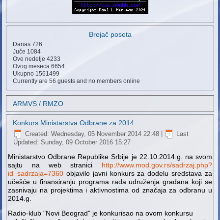
Brojač poseta
Danas
726
Juče
1084
Ove nedelje
4233
Ovog meseca
6654
Ukupno
1561499
Currently are 56 guests and no members online
ARMVS / RMZO
Konkurs Ministarstva Odbrane za 2014
Created: Wednesday, 05 November 2014 22:48
|
Last
Updated: Sunday, 09 October 2016 15:27
Ministarstvo Odbrane Republike Srbije je 22.10.2014.g. na svom
sajtu na web stranici
http://www.mod.gov.rs/sadrzaj.php?
id_sadrzaja=7360
objavilo javni konkurs za dodelu sredstava za
učešće u finansiranju programa rada udruženja građana koji se
zasnivaju na projektima i aktivnostima od značaja za odbranu u
2014.g.
Radio-klub "Novi Beograd" je konkurisao na ovom konkursu