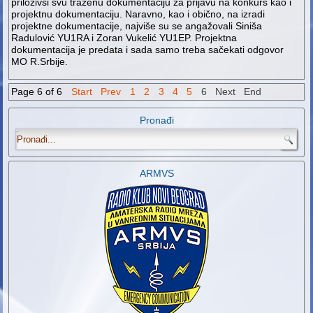
priloživši svu traženu dokumentaciju za prijavu na konkurs kao i
projektnu dokumentaciju. Naravno, kao i obično, na izradi
projektne dokumentacije, najviše su se angažovali Siniša
Radulović YU1RA i Zoran Vukelić YU1EP. Projektna
dokumentacija je predata i sada samo treba sačekati odgovor
MO R.Srbije.
Page 6 of 6
Start
Prev
1
2
3
4
5
6
Next
End
Pronađi
.
ARMVS