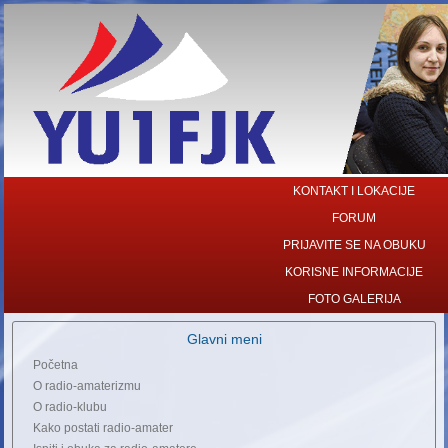
KONTAKT I LOKACIJE
FORUM
PRIJAVITE SE NA OBUKU
KORISNE INFORMACIJE
FOTO GALERIJA
Glavni meni
Početna
O radio-amaterizmu
O radio-klubu
Kako postati radio-amater