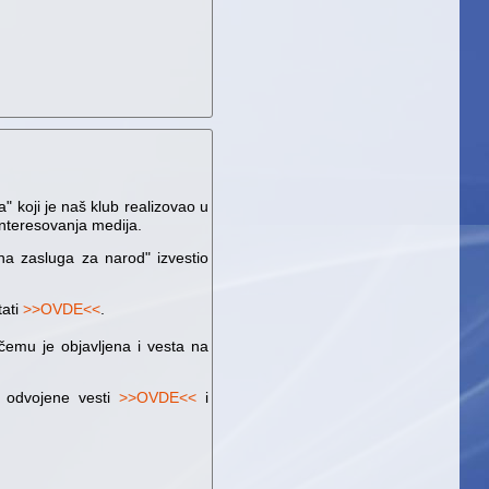
 koji je naš klub realizovao u
interesovanja medija.
a zasluga za narod" izvestio
tati
>>OVDE<<
.
 čemu je objavljena i vesta na
ve odvojene vesti
>>OVDE<<
i