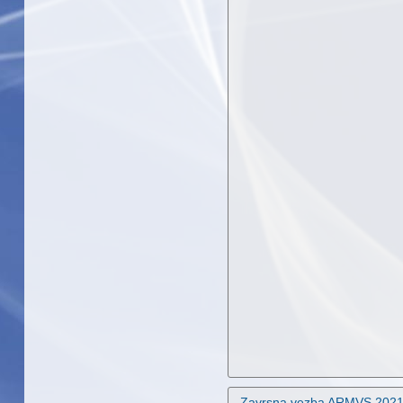
Zavrsna vezba ARMVS 202