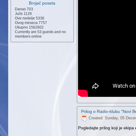
Brojač poseta
Danas
703
Juče
1126
Ove nedelje
5336
Ovog meseca
7757
Ukupno
1562602
Currently are 53 guests and no
members online
Prilog o Radio-klubu "Novi B
Created: Sunday, 05 Dece
Pogledajte prilog koji je ekipa