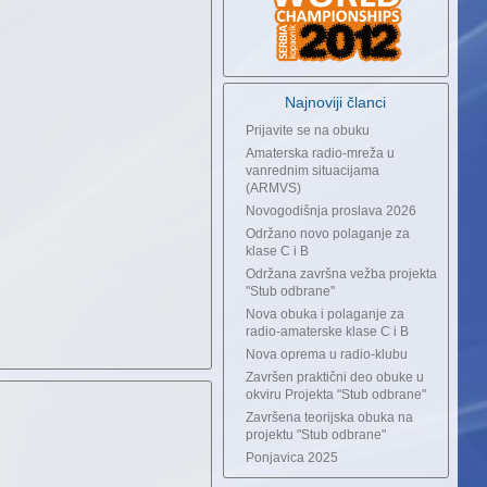
Najnoviji članci
Prijavite se na obuku
Amaterska radio-mreža u
vanrednim situacijama
(ARMVS)
Novogodišnja proslava 2026
Održano novo polaganje za
klase C i B
Održana završna vežba projekta
"Stub odbrane"
Nova obuka i polaganje za
radio-amaterske klase C i B
Nova oprema u radio-klubu
Završen praktični deo obuke u
okviru Projekta "Stub odbrane"
Završena teorijska obuka na
projektu "Stub odbrane"
Ponjavica 2025