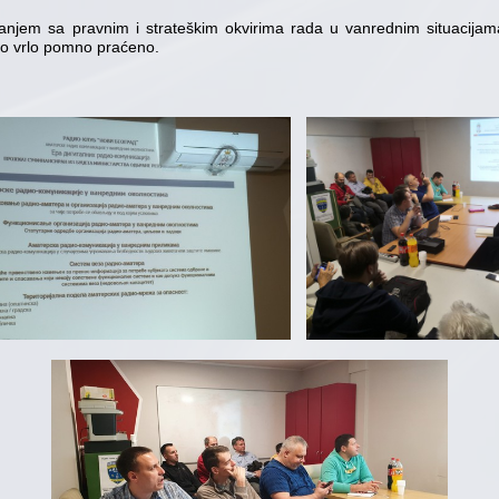
anjem sa pravnim i strateškim okvirima rada u vanrednim situacij
bilo vrlo pomno praćeno.