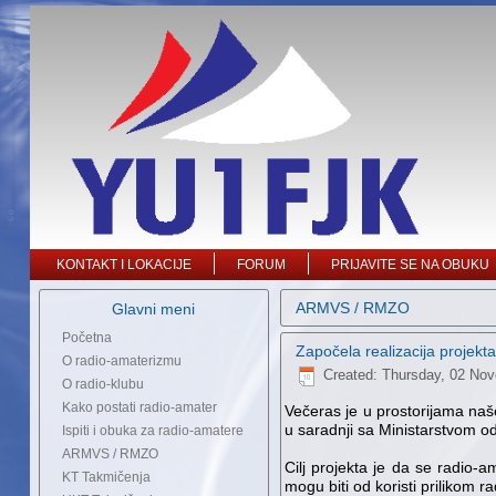
KONTAKT I LOKACIJE
FORUM
PRIJAVITE SE NA OBUKU
ARMVS / RMZO
Glavni meni
Početna
Započela realizacija projekta
O radio-amaterizmu
Created: Thursday, 02 No
O radio-klubu
Kako postati radio-amater
Večeras je u prostorijama naše
u saradnji sa Ministarstvom o
Ispiti i obuka za radio-amatere
ARMVS / RMZO
Cilj projekta je da se radio-
KT Takmičenja
mogu biti od koristi prilikom 