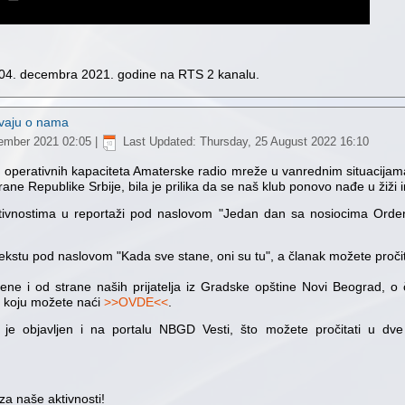
n 04. decembra 2021. godine na RTS 2 kanalu.
avaju o nama
vember 2021 02:05
|
Last Updated: Thursday, 25 August 2022 16:10
e operativnih kapaciteta Amaterske radio mreže u vanrednim situacijama"
ane Republike Srbije, bila je prilika da se naš klub ponovo nađe u žiži 
ktivnostima u reportaži pod naslovom "Jedan dan sa nosiocima Orden
tekstu pod naslovom "Kada sve stane, oni su tu", a članak možete proči
ćene i od strane naših prijatelja iz Gradske opštine Novi Beograd, o
e koju možete naći
>>OVDE<<
.
kta je objavljen i na portalu NBGD Vesti, što možete pročitati u d
za naše aktivnosti!