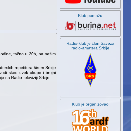
Klub pomažu
Radio-klub je član Saveza
radio-amatera Srbije
godine, tačno u 20h, na našim
erskih repetitora širom Srbije
vodi sked uvek okupe i brojni
e na Radio-televiziji Srbije.
Klub je organizovao