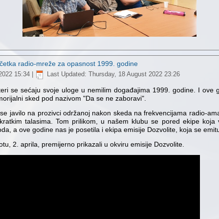
očetka radio-mreže za opasnost 1999. godine
 2022 15:34
|
Last Updated: Thursday, 18 August 2022 23:26
eri se sećaju svoje uloge u nemilim događajima 1999. godine. I ove 
orijalni sked pod nazivom "Da se ne zaboravi".
 se javilo na prozivci održanoj nakon skeda na frekvencijama radio-amat
 kratkim talasima. Tom prilikom, u našem klubu se pored ekipe koja 
da, a ove godine nas je posetila i ekipa emisije Dozvolite, koja se emituj
otu, 2. aprila, premijerno prikazali u okviru emisije Dozvolite.