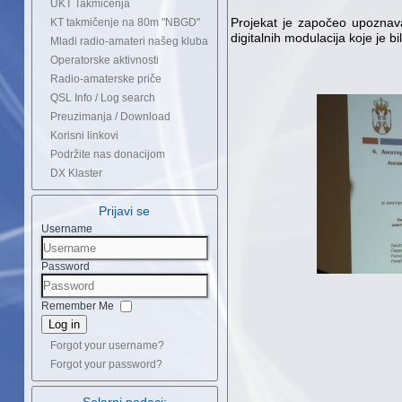
UKT Takmičenja
Projekat je započeo upoznav
KT takmičenje na 80m "NBGD"
digitalnih modulacija koje je 
Mladi radio-amateri našeg kluba
Operatorske aktivnosti
Radio-amaterske priče
QSL Info / Log search
Preuzimanja / Download
Korisni linkovi
Podržite nas donacijom
DX Klaster
Prijavi se
Username
Password
Remember Me
Log in
Forgot your username?
Forgot your password?