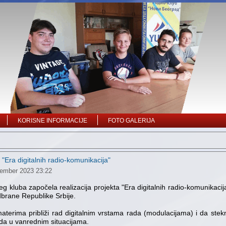
KORISNE INFORMACIJE
FOTO GALERIJA
 "Era digitalnih radio-komunikacija"
vember 2023 23:22
g kluba započela realizacija projekta "Era digitalnih radio-komunikacija
dbrane Republike Srbije.
amaterima približi rad digitalnim vrstama rada (modulacijama) i da stek
rada u vanrednim situacijama.