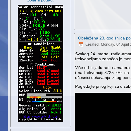
Solarni podaci:
Obeležena 23. godišnjica p
Created: Monday, 04 April
Svakog 24. marta, radio-amat
frekvencijama započeo je mem
Više od hiljadu radio-amatera
i na frekvenciji 3725 kHz na
učesnici dešavanja iz tog perio
Pogledajte prilog koji su u sub