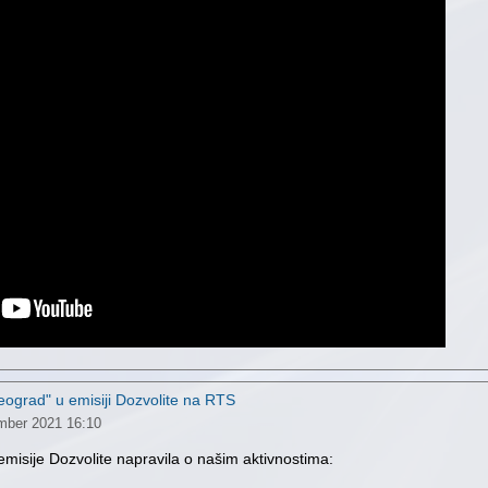
eograd" u emisiji Dozvolite na RTS
mber 2021 16:10
 emisije Dozvolite napravila o našim aktivnostima: