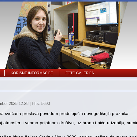
KORISNE INFORMACIJE
FOTO GALERIJA
mber 2025 12:28
| Hits: 5690
na svečana proslava povodom predstojećih novogodišnjih praznika.
poj atmosferi i veoma prijatnom društvu, uz hranu i piće u izobilju, sum