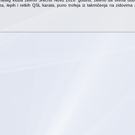
a našeg kluba želimo Srećnu Novu 2026. godinu, želimo da svima bud
za, lepih i retkih QSL karata, puno trofeja iz takmičenja na zidovim