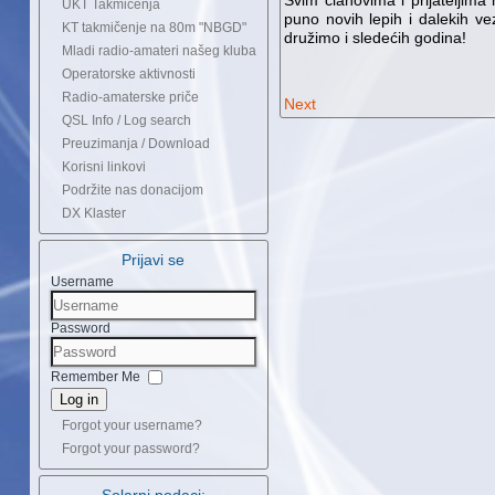
Svim članovima i prijateljim
UKT Takmičenja
puno novih lepih i dalekih ve
KT takmičenje na 80m "NBGD"
družimo i sledećih godina!
Mladi radio-amateri našeg kluba
Operatorske aktivnosti
Radio-amaterske priče
Next
QSL Info / Log search
Preuzimanja / Download
Korisni linkovi
Podržite nas donacijom
DX Klaster
Prijavi se
Username
Password
Remember Me
Log in
Forgot your username?
Forgot your password?