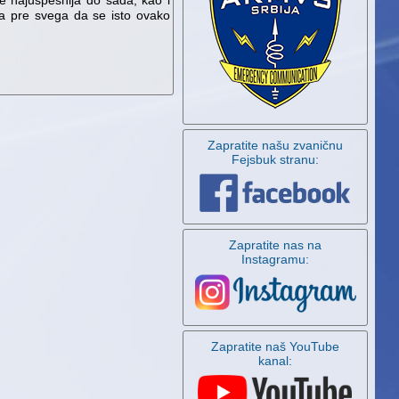
e najuspešnija do sada, kao i
a a pre svega da se isto ovako
Zapratite našu zvaničnu
Fejsbuk stranu:
Zapratite nas na
Instagramu:
Zapratite naš YouTube
kanal: