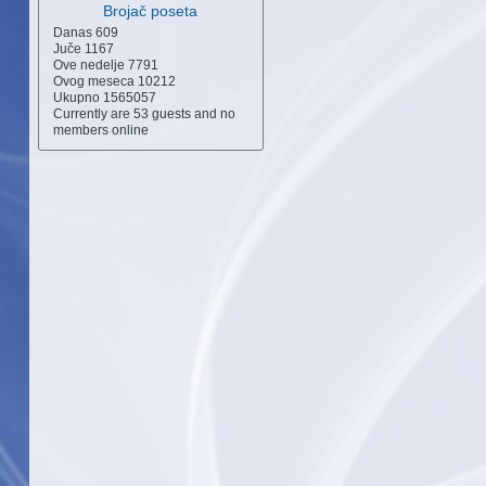
Brojač poseta
Danas
609
Juče
1167
Ove nedelje
7791
Ovog meseca
10212
Ukupno
1565057
Currently are 53 guests and no
members online