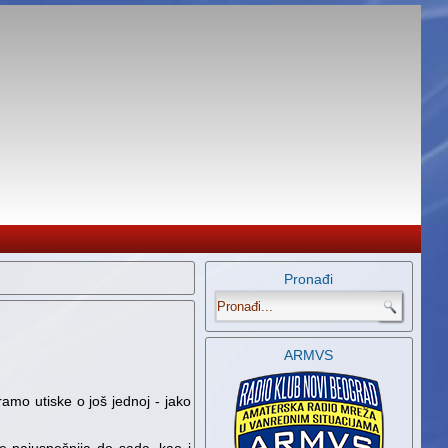
Pronađi
.
ARMVS
iramo utiske o još jednoj - jako