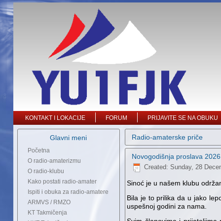
KONTAKT I LOKACIJE
FORUM
PRIJAVITE SE NA OBUKU
Radio-amaterske priče
Glavni meni
Početna
Novogodišnja proslava 2026
O radio-amaterizmu
Created: Sunday, 28 Dece
O radio-klubu
Kako postati radio-amater
Sinoć je u našem klubu održa
Ispiti i obuka za radio-amatere
Bila je to prilika da u jako le
ARMVS / RMZO
uspešnoj godini za nama.
KT Takmičenja