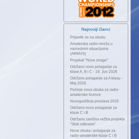
Najnoviji članci
Prijavite se na obuku
Amaterska radio-mreža u
vanrednim situacijama
(ARMVS)
Projekat "Nove snage"
Održano novo polaganje za
klase A, B i C - 19. Jun 2026
Održano polaganje za A klasu -
Maj 2026.
Počinje nova obuka za radio-
amaterske licence
Novogodišnja proslava 2026
Održano novo polaganje za
klase C i B
Održana završna vežba projekta
"Stub odbrane"
Nova obuka i polaganje za
radio-amaterske klase C i B