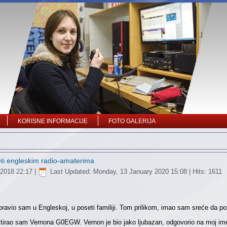
KORISNE INFORMACIJE
FOTO GALERIJA
eti engleskim radio-amaterima
 2018 22:17
|
Last Updated: Monday, 13 January 2020 15:08
| Hits: 1611
ravio sam u Engleskoj, u poseti familiji. Tom prilikom, imao sam sreće da po
tirao sam Vernona G0EGW. Vernon je bio jako ljubazan, odgovorio na moj ime