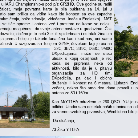
adi u IARU Championship-u pod p/z GR2HQ. Ove godine su radili
alost, moja povratna karta je bila bukirana za 14. jul u
tio sam priliku da vidim kako ide kontest sa ove zapadne
 takmičenja, bože zdravlja, videćemo. Inače u Engleskoj , M6T
o se tiče opreme i antena već i prostora na kome se nalazi.
 nemaju mogućnosti da svoje antene postave u gradovima. Čak
dozvolu, obično je to neki 3 el ili spiderbeam i ostatak žica iza
ija prema hobiju je takođe fanatična kao i kod nas, oni samo
ućnosti.
U razgovoru sa Tonijem G2NF, čovekom koji je bio na
T32C, 3B7C, 3B9C, D68C, 9M0C
DXpedicijama, može se steći
utisak o kojoj ozbiljnosti je reč
kada se priprema neka od
aktivnosti, bilo da je u pitanju
organizacija za HQ tim,
DXpedicija, pa čak i obično
druženje ili kontest na 6 metara. Ljubazni Eng
večeru, nakon što smo deo dana proveli u pri
antena za 80 i 160m.
Kao M/YT1HA odrađeno je 260 QSO. YU je na 
odlični. Uradio sam desetak naših stanica sa odl
za vreme svetskog prvenstva, Wimbldona bilo je 
Do slušanja,
73 Žika YT1HA