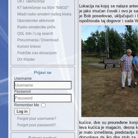
UKT Takmičenja
Lokacija na kojoj se nalaze ante
KT takmičenje na 80m "NBGD"
je jako imućan čovek i ovo je sa
Mladi radio-amateri našeg kluba
je Bob posedovao, uključujući i
Operatorske aktivnosti
ispoštovala taj dogovor i sada V
Radio-amaterske priče
QSL Info / Log search
Preuzimanja / Download
Korisni linkovi
Podržite nas donacijom
DX Klaster
Prijavi se
Username
Password
Remember Me
Log in
Forgot your username?
kućice, dve su preuređene konjs
Forgot your password?
leva kućica je magacin, desna ku
je malo izmeštena, predstavlja 
dozvoljava da iko dira stub za 