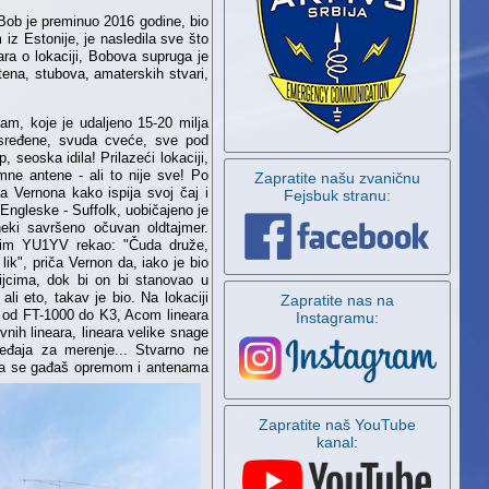
 Bob je preminuo 2016 godine, bio
iz Estonije, je nasledila sve što
ra o lokaciji, Bobova supruga je
tena, stubova, amaterskih stvari,
m, koje je udaljeno 15-20 milja
e sređene, svuda cveće, sve pod
seoska idila! Prilazeći lokaciji,
ne antene - ali to nije sve! Po
Zapratite našu zvaničnu
a Vernona kako ispija svoj čaj i
Fejsbuk stranu:
Engleske - Suffolk, uobičajeno je
eki savršeno očuvan oldtajmer.
Aćim YU1YV rekao: "Čuda druže,
ik", priča Vernon da, iako je bio
ijcima, dok bi on bi stanovao u
 ali eto, takav je bio. Na lokaciji
Zapratite nas na
a od FT-1000 do K3, Acom lineara
Instagramu:
nih lineara, lineara velike snage
ređaja za merenje... Stvarno ne
da se gađaš opremom i antenama
Zapratite naš YouTube
kanal: