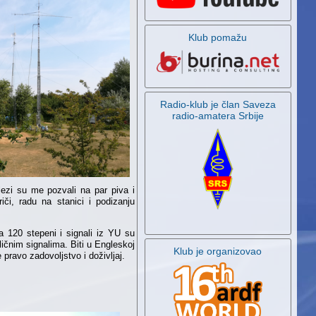
Klub pomažu
Radio-klub je član Saveza
radio-amatera Srbije
lezi su me pozvali na par piva i
či, radu na stanici i podizanju
120 stepeni i signali iz YU su
ičnim signalima. Biti u Engleskoj
Klub je organizovao
pravo zadovoljstvo i doživljaj.