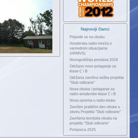
Najnoviji članci
Prijavite se na obuku
Amaterska radio-mreža u
vanrednim situacijama
(ARMVS)
Novogodišnja proslava 2026
Održano novo polaganje za
klase C i B
Održana završna vežba projekta
"Stub odbrane"
Nova obuka i polaganje za
radio-amaterske klase C i B
Nova oprema u radio-klubu
Završen praktični deo obuke u
okviru Projekta "Stub odbrane"
Završena teorijska obuka na
projektu "Stub odbrane"
Ponjavica 2025