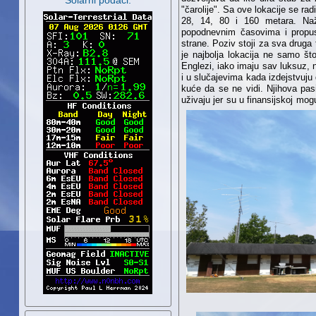
Solarni podaci:
"čarolije". Sa ove lokacije se r
28, 14, 80 i 160 metara. Naž
popodnevnim časovima i propus
strane. Poziv stoji za sva druga
je najbolja lokacija ne samo št
Englezi, iako imaju sav luksuz,
i u slučajevima kada izdejstvuju 
kuće da se ne vidi. Njihova pas
uživaju jer su u finansijskoj mog