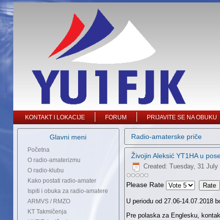
KONTAKT I LOKACIJE
FORUM
PRIJAVITE SE NA OBUKU
Radio-amaterske priče
Glavni meni
Početna
Živojin Aleksić YT1HA u pos
O radio-amaterizmu
Created: Tuesday, 31 July
O radio-klubu
Kako postati radio-amater
Please Rate
Ispiti i obuka za radio-amatere
U periodu od 27.06-14.07.2018 bo
ARMVS / RMZO
KT Takmičenja
Pre polaska za Englesku, kontak