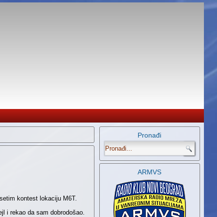
Pronađi
.
ARMVS
setim kontest lokaciju M6T.
jl i rekao da sam dobrodošao.