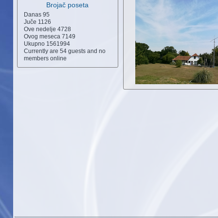
Brojač poseta
Danas
95
Juče
1126
Ove nedelje
4728
Ovog meseca
7149
Ukupno
1561994
Currently are 54 guests and no
members online