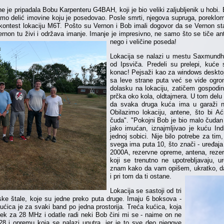
ne je pripadala Bobu Karpenteru G4BAH, koji je bio veliki zaljubljenik u hobi.
mo delić imovine koju je posedovao. Posle smrti, njegova supruga, poreklom 
 kontest lokaciju M6T. Pošto su Vernon i Bob imali dogovor da se Vernon sta
ernon tu živi i održava imanje. Imanje je impresivno, ne samo što se tiče an
nego i veličine poseda!
Lokacija se nalazi u mestu Saxmundha
od Ipsviča. Predeli su prelepi, kuć
konac! Pejsaži kao za windows desktop, 
sa leve strane puta već se vide ogrom
dolasku na lokaciju, zatičem gospodin
prčka oko kola, oldtajmera. U tom delu 
da svaka druga kuća ima u garaži n
Obilazimo lokaciju, antene, što bi 
čuda". "Pokojni Bob je bio malo čudan l
jako imućan, iznajmljivao je kuću Ind
jednoj sobici. Nije bilo potrebe za tim,
svega ima puta 10, što znači - uređaj
2000A, rezervne opreme, antena, rezerv
koji se trenutno ne upotrebljavaju, u
znam kako da vam opišem, ukratko, 
i pri tom da ti ostane.
Lokacija se sastoji od tri
ke štale, koje su jedne preko puta druge. Imaju 6 boksova -
ćica je za svaki band po jedna prostorija. Treća kućica, koja
šek za 28 MHz i odatle radi neki Bob čini mi se - naime on ne
28 i opremu koja se nalazi unutra, jer je to sve deo njegove