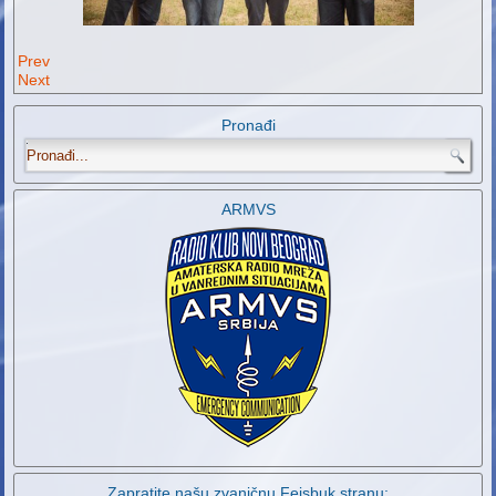
Prev
Next
Pronađi
.
ARMVS
Zapratite našu zvaničnu Fejsbuk stranu: