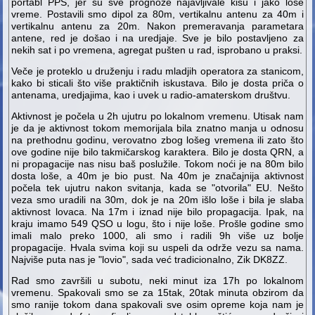
portabl PPS, jer su sve prognoze najavljivale kišu i jako loše
vreme. Postavili smo dipol za 80m, vertikalnu antenu za 40m i
vertikalnu antenu za 20m. Nakon premeravanja parametara
antene, red je došao i na uredjaje. Sve je bilo postavljeno za
nekih sat i po vremena, agregat pušten u rad, isprobano u praksi.
Veče je proteklo u druženju i radu mladjih operatora za stanicom,
kako bi sticali što više praktičnih iskustava. Bilo je dosta priča o
antenama, uredjajima, kao i uvek u radio-amaterskom društvu.
Aktivnost je počela u 2h ujutru po lokalnom vremenu. Utisak nam
je da je aktivnost tokom memorijala bila znatno manja u odnosu
na prethodnu godinu, verovatno zbog lošeg vremena ili zato što
ove godine nije bilo takmičarskog karaktera. Bilo je dosta QRN, a
ni propagacije nas nisu baš poslužile. Tokom noći je na 80m bilo
dosta loše, a 40m je bio pust. Na 40m je značajnija aktivnost
počela tek ujutru nakon svitanja, kada se "otvorila" EU. Nešto
veza smo uradili na 30m, dok je na 20m išlo loše i bila je slaba
aktivnost lovaca. Na 17m i iznad nije bilo propagacija. Ipak, na
kraju imamo 549 QSO u logu, što i nije loše. Prošle godine smo
imali malo preko 1000, ali smo i radili 9h više uz bolje
propagacije. Hvala svima koji su uspeli da održe vezu sa nama.
Najviše puta nas je "lovio", sada već tradicionalno, Zik DK8ZZ.
Rad smo završili u subotu, neki minut iza 17h po lokalnom
vremenu. Spakovali smo se za 15tak, 20tak minuta obzirom da
smo ranije tokom dana spakovali sve osim opreme koja nam je