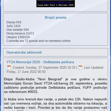
Brojač poseta
Danas
543
Juče
1324
Ove nedelje
544
Ovog meseca
11471
Ukupno
1566316
Currently are 72 guests and no members online
Operatorske aktivnosti
YT2A Memorijal 2020 - Deliblatska peščara
Created: Sunday, 27 September 2020 10:33
|
Last Updated:
Friday, 17 June 2022 00:50
Ekipa Radio-kluba "Novi Beograd" je ove godine u okviru
Memorijala Goran Savić YT2A održanog 26. septembra, posetila
zaštićeno područje prirode Deliblatska peščara, YUFF područje
sa referencom #0031.
Iz kluba smo krenuli dan ranije, u petak oko 13h. Nakon nepunih
sat i po vremena vožnje, sa dva automobila stićemo na lokaciju, a
nešto kasnije i treći. Prioritet je bio da što ranije postavimo naš