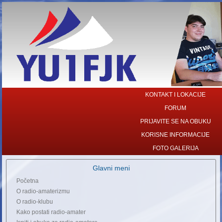
KONTAKT I LOKACIJE
FORUM
PRIJAVITE SE NA OBUKU
KORISNE INFORMACIJE
FOTO GALERIJA
Glavni meni
Početna
O radio-amaterizmu
O radio-klubu
Kako postati radio-amater