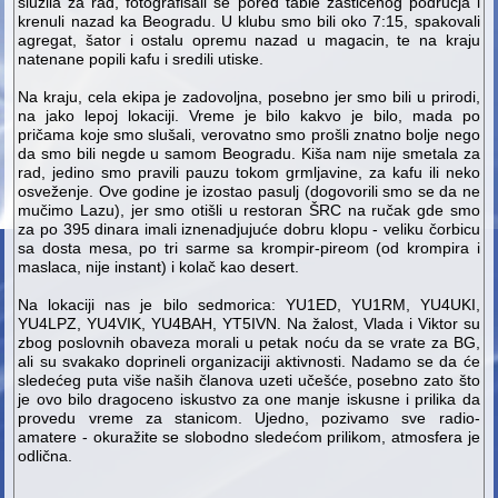
služila za rad, fotografisali se pored table zaštićenog područja i
krenuli nazad ka Beogradu. U klubu smo bili oko 7:15, spakovali
agregat, šator i ostalu opremu nazad u magacin, te na kraju
natenane popili kafu i sredili utiske.
Na kraju, cela ekipa je zadovoljna, posebno jer smo bili u prirodi,
na jako lepoj lokaciji. Vreme je bilo kakvo je bilo, mada po
pričama koje smo slušali, verovatno smo prošli znatno bolje nego
da smo bili negde u samom Beogradu. Kiša nam nije smetala za
rad, jedino smo pravili pauzu tokom grmljavine, za kafu ili neko
osveženje. Ove godine je izostao pasulj (dogovorili smo se da ne
mučimo Lazu), jer smo otišli u restoran ŠRC na ručak gde smo
za po 395 dinara imali iznenadjujuće dobru klopu - veliku čorbicu
sa dosta mesa, po tri sarme sa krompir-pireom (od krompira i
maslaca, nije instant) i kolač kao desert.
Na lokaciji nas je bilo sedmorica: YU1ED, YU1RM, YU4UKI,
YU4LPZ, YU4VIK, YU4BAH, YT5IVN. Na žalost, Vlada i Viktor su
zbog poslovnih obaveza morali u petak noću da se vrate za BG,
ali su svakako doprineli organizaciji aktivnosti. Nadamo se da će
sledećeg puta više naših članova uzeti učešće, posebno zato što
je ovo bilo dragoceno iskustvo za one manje iskusne i prilika da
provedu vreme za stanicom. Ujedno, pozivamo sve radio-
amatere - okuražite se slobodno sledećom prilikom, atmosfera je
odlična.