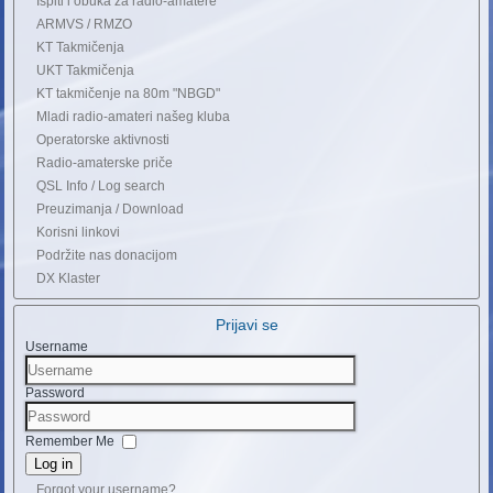
Ispiti i obuka za radio-amatere
ARMVS / RMZO
KT Takmičenja
UKT Takmičenja
KT takmičenje na 80m "NBGD"
Mladi radio-amateri našeg kluba
Operatorske aktivnosti
Radio-amaterske priče
QSL Info / Log search
Preuzimanja / Download
Korisni linkovi
Podržite nas donacijom
DX Klaster
Prijavi se
Username
Password
Remember Me
Log in
Forgot your username?