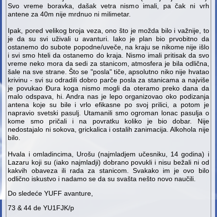
Svo vreme boravka, dašak vetra nismo imali, pa čak ni vrh
antene za 40m nije mrdnuo ni milimetar.
Ipak, pored velikog broja veza, ono što je možda bilo i važnije, to
je da su svi uživali u avanturi. Iako je plan bio prvobitno da
ostanemo do subote popodne/uveče, na kraju se nikome nije išlo
i svi smo hteli da ostanemo do kraja. Nismo imali pritisak da svo
vreme neko mora da sedi za stanicom, atmosfera je bila odlična,
šale na sve strane. Što se "posla" tiče, apsolutno niko nije hvatao
krivinu - svi su odradili dobro parče posla za stanicama a najviše
je povukao Đura koga nismo mogli da oteramo preko dana da
malo odspava, hi. Andra nas je lepo organizovao oko podizanja
antena koje su bile i vrlo efikasne po svoj prilici, a potom je
napravio svetski pasulj. Utamanili smo ogroman lonac pasulja o
kome smo pričali i na povratku koliko je bio dobar. Nije
nedostajalo ni sokova, grickalica i ostalih zanimacija. Alkohola nije
bilo.
Hvala i omladincima, Urošu (najmladjem učesniku, 14 godina) i
Lazaru koji su (iako najmladji) dobrano povukli i nisu bežali ni od
kakvih obaveza ili rada za stanicom. Svakako im je ovo bilo
odlično iskustvo i nadamo se da su svašta nešto novo naučili.
Do sledeće YUFF avanture,
73 & 44 de YU1FJK/p