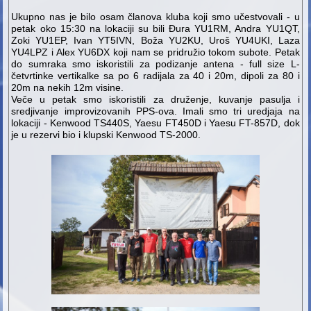
Ukupno nas je bilo osam članova kluba koji smo učestvovali - u
petak oko 15:30 na lokaciji su bili Đura YU1RM, Andra YU1QT,
Zoki YU1EP, Ivan YT5IVN, Boža YU2KU, Uroš YU4UKI, Laza
YU4LPZ i Alex YU6DX koji nam se pridružio tokom subote. Petak
do sumraka smo iskoristili za podizanje antena - full size L-
četvrtinke vertikalke sa po 6 radijala za 40 i 20m, dipoli za 80 i
20m na nekih 12m visine.
Veče u petak smo iskoristili za druženje, kuvanje pasulja i
sredjivanje improvizovanih PPS-ova. Imali smo tri uredjaja na
lokaciji - Kenwood TS440S, Yaesu FT450D i Yaesu FT-857D, dok
je u rezervi bio i klupski Kenwood TS-2000.