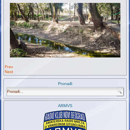
Prev
Next
Pronađi
.
ARMVS