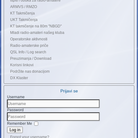
Ispiti i obuka za radio-amatere
ARMVS / RMZO
KT Takmičenja
UKT Takmičenja
KT takmičenje na 80m "NBGD"
Mladi radio-amateri našeg kluba
Operatorske aktivnosti
Radio-amaterske priče
QSL Info / Log search
Preuzimanja / Download
Korisni linkovi
Podržite nas donacijom
DX Klaster
Prijavi se
Username
Password
Remember Me
Log in
Forgot your username?