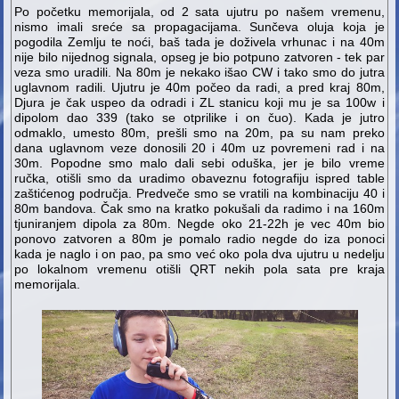
Po početku memorijala, od 2 sata ujutru po našem vremenu,
nismo imali sreće sa propagacijama. Sunčeva oluja koja je
pogodila Zemlju te noći, baš tada je doživela vrhunac i na 40m
nije bilo nijednog signala, opseg je bio potpuno zatvoren - tek par
veza smo uradili. Na 80m je nekako išao CW i tako smo do jutra
uglavnom radili. Ujutru je 40m počeo da radi, a pred kraj 80m,
Djura je čak uspeo da odradi i ZL stanicu koji mu je sa 100w i
dipolom dao 339 (tako se otprilike i on čuo). Kada je jutro
odmaklo, umesto 80m, prešli smo na 20m, pa su nam preko
dana uglavnom veze donosili 20 i 40m uz povremeni rad i na
30m. Popodne smo malo dali sebi oduška, jer je bilo vreme
ručka, otišli smo da uradimo obaveznu fotografiju ispred table
zaštićenog područja. Predveče smo se vratili na kombinaciju 40 i
80m bandova. Čak smo na kratko pokušali da radimo i na 160m
tjuniranjem dipola za 80m. Negde oko 21-22h je vec 40m bio
ponovo zatvoren a 80m je pomalo radio negde do iza ponoci
kada je naglo i on pao, pa smo već oko pola dva ujutru u nedelju
po lokalnom vremenu otišli QRT nekih pola sata pre kraja
memorijala.