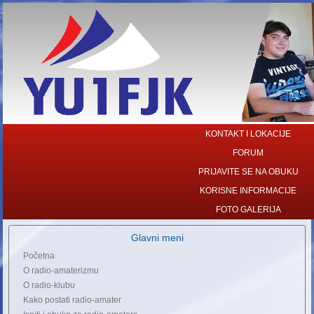
KONTAKT I LOKACIJE
FORUM
PRIJAVITE SE NA OBUKU
KORISNE INFORMACIJE
FOTO GALERIJA
Glavni meni
Početna
O radio-amaterizmu
O radio-klubu
Kako postati radio-amater