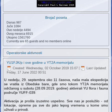
Brojač poseta
Danas
987
Juče
1084
Ove nedelje
4494
Ovog meseca
6915
Ukupno
1561760
Currently are 65 guests and no members online
Operatorske aktivnosti
YU1FJK/p i ove godine u YT2A memorijalu
Created: Wednesday, 02 October 2019 15:07
|
Last Updated:
Friday, 17 June 2022 00:51
U nedelju, 29. septembra oko 11 časova, naša mala ekspedicija
se vratila iz Obedske bare, gde smo tokom YT2A memorijala
održanog u subotu (28.09.2019. godine) aktivirali YU flora i fauna
područje YUFF-039.
Aktivacija je prošla izuzetno uspešno. Sve nas je poslužilo - od
lokacije, opreme pa sve do jako lepog vremena u kome smo
uživali u prirodi.