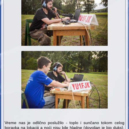
Vreme nas je odlično poslužilo - toplo i sunčano tokom celog
boravka na lokaciji a noći nisu bile hladne (dovoljan je bio duks).