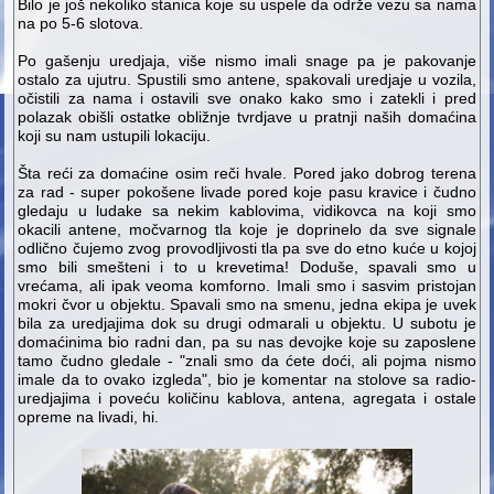
Bilo je još nekoliko stanica koje su uspele da održe vezu sa nama
na po 5-6 slotova.
Po gašenju uredjaja, više nismo imali snage pa je pakovanje
ostalo za ujutru. Spustili smo antene, spakovali uredjaje u vozila,
očistili za nama i ostavili sve onako kako smo i zatekli i pred
polazak obišli ostatke obližnje tvrdjave u pratnji naših domaćina
koji su nam ustupili lokaciju.
Šta reći za domaćine osim reči hvale. Pored jako dobrog terena
za rad - super pokošene livade pored koje pasu kravice i čudno
gledaju u ludake sa nekim kablovima, vidikovca na koji smo
okacili antene, močvarnog tla koje je doprinelo da sve signale
odlično čujemo zvog provodljivosti tla pa sve do etno kuće u kojoj
smo bili smešteni i to u krevetima! Doduše, spavali smo u
vrećama, ali ipak veoma komforno. Imali smo i sasvim pristojan
mokri čvor u objektu. Spavali smo na smenu, jedna ekipa je uvek
bila za uredjajima dok su drugi odmarali u objektu. U subotu je
domaćinima bio radni dan, pa su nas devojke koje su zaposlene
tamo čudno gledale - "znali smo da ćete doći, ali pojma nismo
imale da to ovako izgleda", bio je komentar na stolove sa radio-
uredjajima i poveću količinu kablova, antena, agregata i ostale
opreme na livadi, hi.