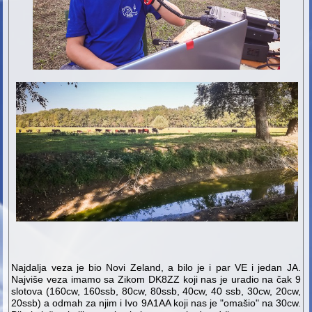
Najdalja veza je bio Novi Zeland, a bilo je i par VE i jedan JA.
Najviše veza imamo sa Zikom DK8ZZ koji nas je uradio na čak 9
slotova (160cw, 160ssb, 80cw, 80ssb, 40cw, 40 ssb, 30cw, 20cw,
20ssb) a odmah za njim i Ivo 9A1AA koji nas je "omašio" na 30cw.