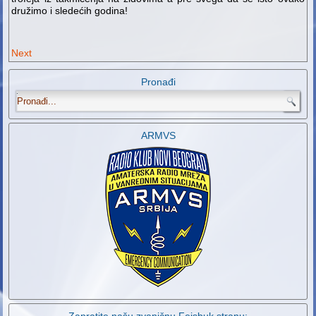
družimo i sledećih godina!
Next
Pronađi
.
ARMVS