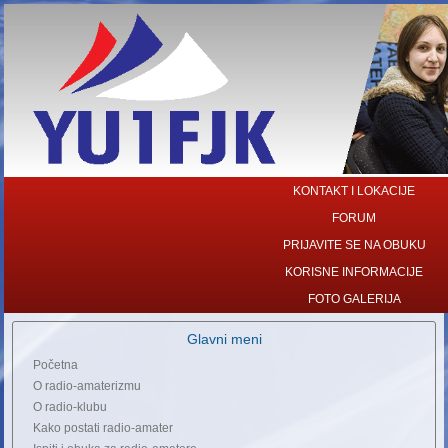
KONTAKT I LOKACIJE
FORUM
PRIJAVITE SE NA OBUKU
KORISNE INFORMACIJE
FOTO GALERIJA
Glavni meni
Početna
O radio-amaterizmu
O radio-klubu
Kako postati radio-amater