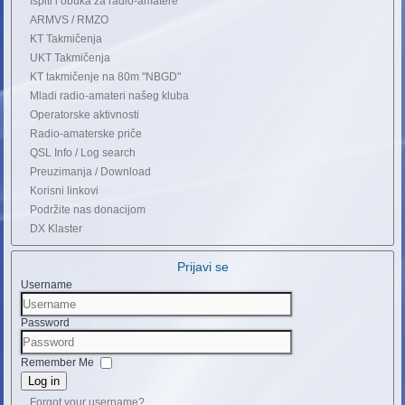
Ispiti i obuka za radio-amatere
ARMVS / RMZO
KT Takmičenja
UKT Takmičenja
KT takmičenje na 80m "NBGD"
Mladi radio-amateri našeg kluba
Operatorske aktivnosti
Radio-amaterske priče
QSL Info / Log search
Preuzimanja / Download
Korisni linkovi
Podržite nas donacijom
DX Klaster
Prijavi se
Username
Password
Remember Me
Log in
Forgot your username?