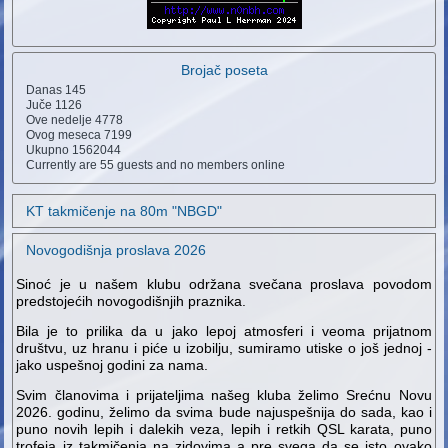
Brojač poseta
Danas
145
Juče
1126
Ove nedelje
4778
Ovog meseca
7199
Ukupno
1562044
Currently are 55 guests and no members online
KT takmičenje na 80m "NBGD"
Novogodišnja proslava 2026
Sinoć je u našem klubu održana svečana proslava povodom
predstojećih novogodišnjih praznika.
Bila je to prilika da u jako lepoj atmosferi i veoma prijatnom
društvu, uz hranu i piće u izobilju, sumiramo utiske o još jednoj -
jako uspešnoj godini za nama.
Svim članovima i prijateljima našeg kluba želimo Srećnu Novu
2026. godinu, želimo da svima bude najuspešnija do sada, kao i
puno novih lepih i dalekih veza, lepih i retkih QSL karata, puno
trofeja iz takmičenja na zidovima a pre svega da se isto ovako