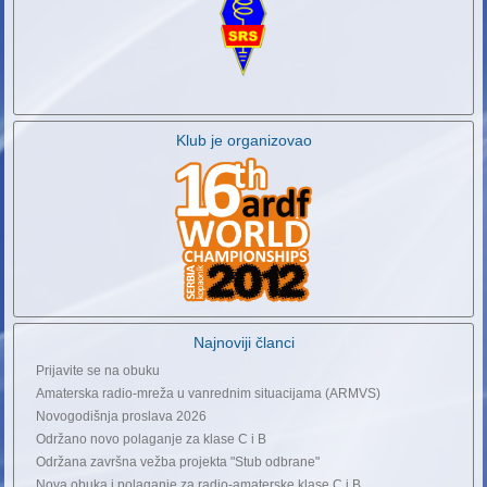
Klub je organizovao
Najnoviji članci
Prijavite se na obuku
Amaterska radio-mreža u vanrednim situacijama (ARMVS)
Novogodišnja proslava 2026
Održano novo polaganje za klase C i B
Održana završna vežba projekta "Stub odbrane"
Nova obuka i polaganje za radio-amaterske klase C i B