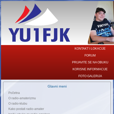
KONTAKT I LOKACIJE
FORUM
PRIJAVITE SE NA OBUKU
KORISNE INFORMACIJE
FOTO GALERIJA
Glavni meni
Početna
O radio-amaterizmu
O radio-klubu
Kako postati radio-amater