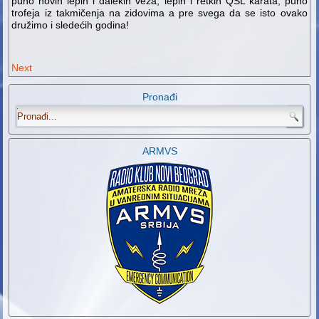
puno novih lepih i dalekih veza, lepih i retkih QSL karata, puno
trofeja iz takmičenja na zidovima a pre svega da se isto ovako
družimo i sledećih godina!
Next
Pronađi
.
ARMVS