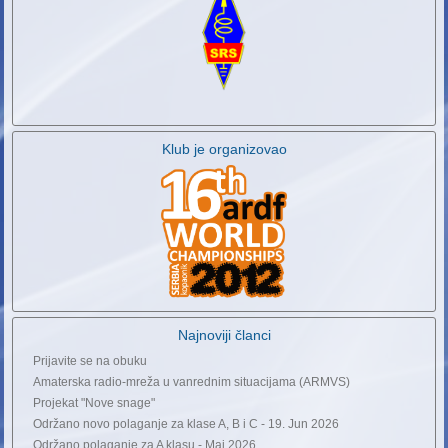
Klub je organizovao
Najnoviji članci
Prijavite se na obuku
Amaterska radio-mreža u vanrednim situacijama (ARMVS)
Projekat "Nove snage"
Održano novo polaganje za klase A, B i C - 19. Jun 2026
Održano polaganje za A klasu - Maj 2026.