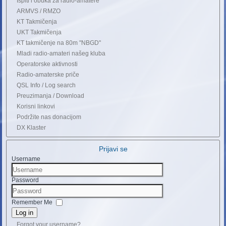
Ispiti i obuka za radio-amatere
ARMVS / RMZO
KT Takmičenja
UKT Takmičenja
KT takmičenje na 80m "NBGD"
Mladi radio-amateri našeg kluba
Operatorske aktivnosti
Radio-amaterske priče
QSL Info / Log search
Preuzimanja / Download
Korisni linkovi
Podržite nas donacijom
DX Klaster
Prijavi se
Username
Password
Remember Me
Log in
Forgot your username?