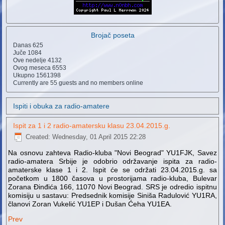
Brojač poseta
Danas
625
Juče
1084
Ove nedelje
4132
Ovog meseca
6553
Ukupno
1561398
Currently are 55 guests and no members online
Ispiti i obuka za radio-amatere
Ispit za 1 i 2 radio-amatersku klasu 23.04.2015.g.
Created: Wednesday, 01 April 2015 22:28
Na osnovu zahteva Radio-kluba "Novi Beograd" YU1FJK, Savez
radio-amatera Srbije je odobrio održavanje ispita za radio-
amaterske klase 1 i 2. Ispit će se održati 23.04.2015.g. sa
početkom u 1800 časova u prostorijama radio-kluba, Bulevar
Zorana Đinđića 166, 11070 Novi Beograd. SRS je odredio ispitnu
komisiju u sastavu: Predsednik komisije Siniša Radulović YU1RA,
članovi Zoran Vukelić YU1EP i Dušan Ćeha YU1EA.
Prev