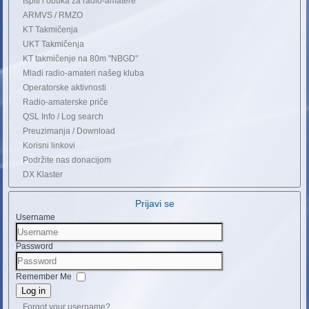
Ispiti i obuka za radio-amatere
ARMVS / RMZO
KT Takmičenja
UKT Takmičenja
KT takmičenje na 80m "NBGD"
Mladi radio-amateri našeg kluba
Operatorske aktivnosti
Radio-amaterske priče
QSL Info / Log search
Preuzimanja / Download
Korisni linkovi
Podržite nas donacijom
DX Klaster
Prijavi se
Username
Password
Remember Me
Log in
Forgot your username?