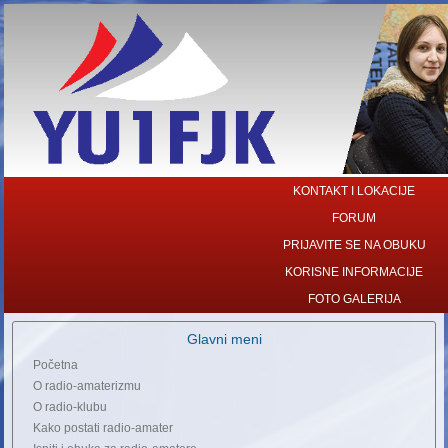
KONTAKT I LOKACIJE
FORUM
PRIJAVITE SE NA OBUKU
KORISNE INFORMACIJE
FOTO GALERIJA
Glavni meni
Početna
O radio-amaterizmu
O radio-klubu
Kako postati radio-amater