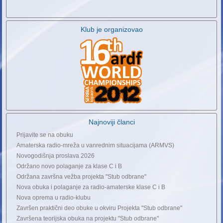
Klub je organizovao
Najnoviji članci
Prijavite se na obuku
Amaterska radio-mreža u vanrednim situacijama (ARMVS)
Novogodišnja proslava 2026
Održano novo polaganje za klase C i B
Održana završna vežba projekta "Stub odbrane"
Nova obuka i polaganje za radio-amaterske klase C i B
Nova oprema u radio-klubu
Završen praktični deo obuke u okviru Projekta "Stub odbrane"
Završena teorijska obuka na projektu "Stub odbrane"