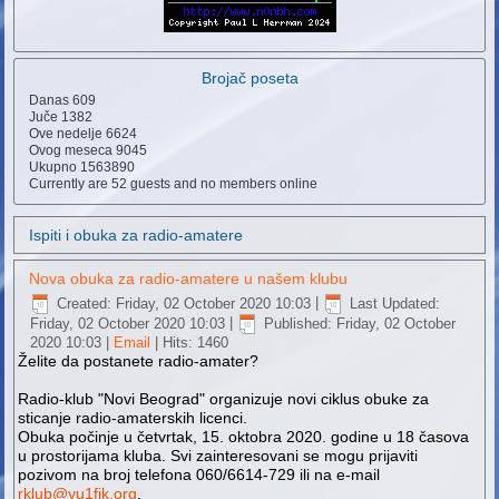
Brojač poseta
Danas
609
Juče
1382
Ove nedelje
6624
Ovog meseca
9045
Ukupno
1563890
Currently are 52 guests and no members online
Ispiti i obuka za radio-amatere
Nova obuka za radio-amatere u našem klubu
Created: Friday, 02 October 2020 10:03
|
Last Updated:
Friday, 02 October 2020 10:03
|
Published: Friday, 02 October
2020 10:03
|
Email
| Hits: 1460
Želite da postanete radio-amater?
Radio-klub "Novi Beograd" organizuje novi ciklus obuke za
sticanje radio-amaterskih licenci.
Obuka počinje u četvrtak, 15. oktobra 2020. godine u 18 časova
u prostorijama kluba. Svi zainteresovani se mogu prijaviti
pozivom na broj telefona 060/6614-729 ili na e-mail
rklub@yu1fjk.org
.