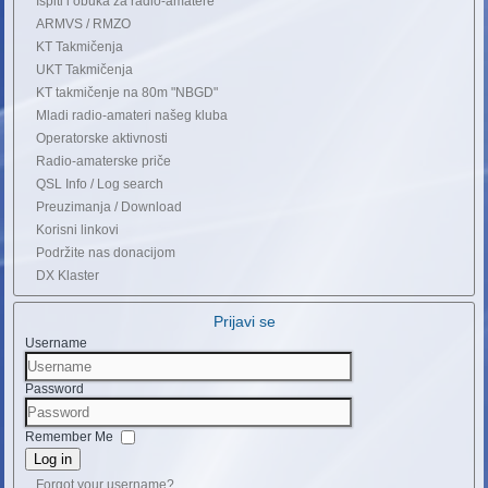
Ispiti i obuka za radio-amatere
ARMVS / RMZO
KT Takmičenja
UKT Takmičenja
KT takmičenje na 80m "NBGD"
Mladi radio-amateri našeg kluba
Operatorske aktivnosti
Radio-amaterske priče
QSL Info / Log search
Preuzimanja / Download
Korisni linkovi
Podržite nas donacijom
DX Klaster
Prijavi se
Username
Password
Remember Me
Log in
Forgot your username?