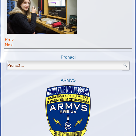
Prev
Next
Pronađi
.
ARMVS