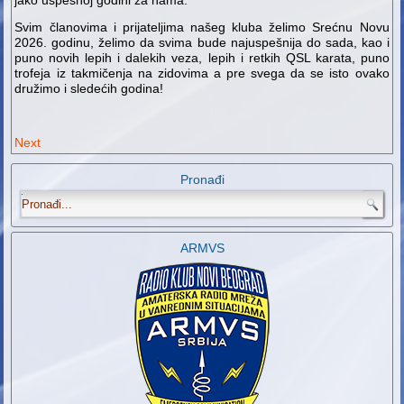
jako uspešnoj godini za nama.
Svim članovima i prijateljima našeg kluba želimo Srećnu Novu
2026. godinu, želimo da svima bude najuspešnija do sada, kao i
puno novih lepih i dalekih veza, lepih i retkih QSL karata, puno
trofeja iz takmičenja na zidovima a pre svega da se isto ovako
družimo i sledećih godina!
Next
Pronađi
.
ARMVS