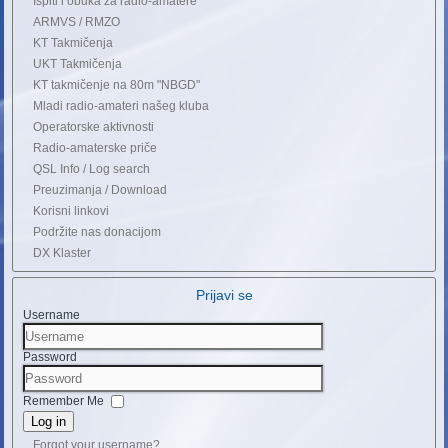
Ispiti i obuka za radio-amatere
ARMVS / RMZO
KT Takmičenja
UKT Takmičenja
KT takmičenje na 80m "NBGD"
Mladi radio-amateri našeg kluba
Operatorske aktivnosti
Radio-amaterske priče
QSL Info / Log search
Preuzimanja / Download
Korisni linkovi
Podržite nas donacijom
DX Klaster
Prijavi se
Username
Password
Remember Me
Log in
Forgot your username?