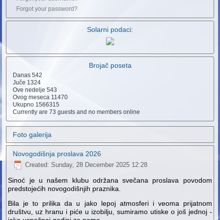
Forgot your password?
Solarni podaci:
Brojač poseta
Danas
542
Juče
1324
Ove nedelje
543
Ovog meseca
11470
Ukupno
1566315
Currently are 73 guests and no members online
Foto galerija
Novogodišnja proslava 2026
Created: Sunday, 28 December 2025 12:28
Sinoć je u našem klubu održana svečana proslava povodom
predstojećih novogodišnjih praznika.
Bila je to prilika da u jako lepoj atmosferi i veoma prijatnom
društvu, uz hranu i piće u izobilju, sumiramo utiske o još jednoj -