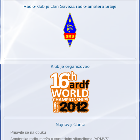
Radio-klub je član Saveza radio-amatera Srbije
Klub je organizovao
Najnoviji članci
Prijavite se na obuku
Amaterska radio-mreža u vanrednim situacijama (ARMVS)