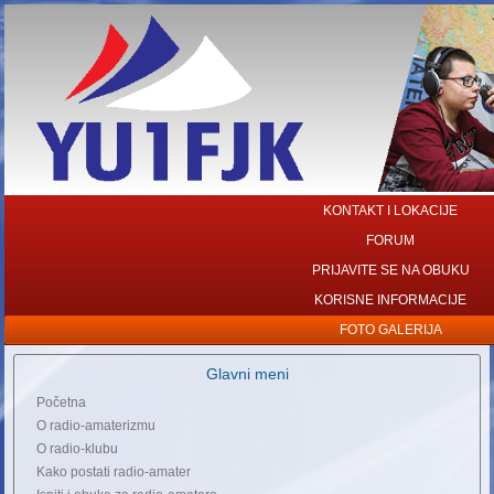
KONTAKT I LOKACIJE
FORUM
PRIJAVITE SE NA OBUKU
KORISNE INFORMACIJE
FOTO GALERIJA
Glavni meni
Početna
O radio-amaterizmu
O radio-klubu
Kako postati radio-amater