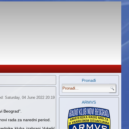
Pronađi
.
ed: Saturday, 04 June 2022 20:19
ARMVS
vi Beograd".
anovi rada za naredni period.
dnike kluba izabrani Vukelić