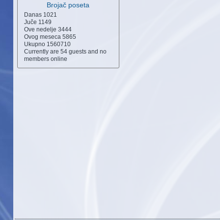
Brojač poseta
Danas
1021
Juče
1149
Ove nedelje
3444
Ovog meseca
5865
Ukupno
1560710
Currently are 54 guests and no
members online