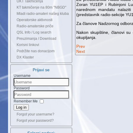
UKT Takmičenja
Zoran YU1EP i Rubinjoni Lu
KT takmičenje na 80m "NBGD"
narednom mandatu nalaziti 
Mladi radio-amateri našeg kluba
(predstavnik radio-sekcije YU
Operatorske aktivnosti
Za članove Nadzornog odbora 
Radio-amaterske priče
Nakon skupštine, članovi su 
QSL Info / Log search
okupljanja.
Preuzimanja / Download
Korisni linkovi
Prev
Podržite nas donacijom
Next
DX Klaster
Prijavi se
Username
Password
Remember Me
Log in
Forgot your username?
Forgot your password?