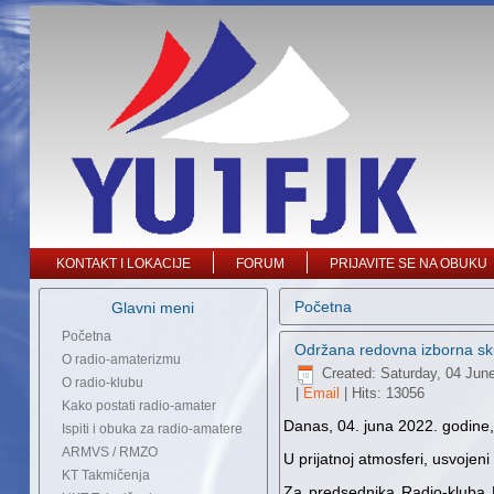
KONTAKT I LOKACIJE
FORUM
PRIJAVITE SE NA OBUKU
Početna
Glavni meni
Početna
Održana redovna izborna sk
O radio-amaterizmu
Created: Saturday, 04 Jun
O radio-klubu
|
Email
| Hits: 13056
Kako postati radio-amater
Danas, 04. juna 2022. godine
Ispiti i obuka za radio-amatere
ARMVS / RMZO
U prijatnoj atmosferi, usvojen
KT Takmičenja
Za predsednika Radio-kluba 