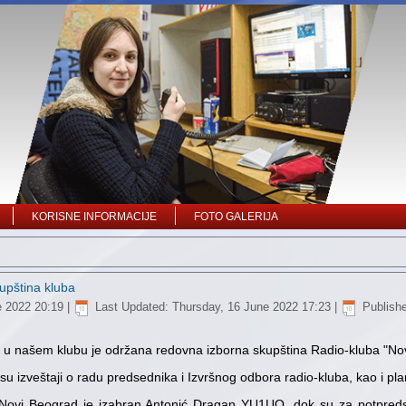
KORISNE INFORMACIJE
FOTO GALERIJA
upština kluba
e 2022 20:19
|
Last Updated: Thursday, 16 June 2022 17:23
|
Publish
, u našem klubu je održana redovna izborna skupština Radio-kluba "No
i su izveštaji o radu predsednika i Izvršnog odbora radio-kluba, kao i pl
Novi Beograd je izabran Antonić Dragan YU1UO, dok su za potpredse