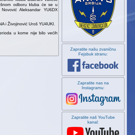
vršnom odboru kluba će se u
i Novović Aleksandar YU6DX
A i Živojinović Uroš YU4UKI.
erioda u kome nije bilo većih
Zapratite našu zvaničnu
Fejsbuk stranu:
Zapratite nas na
Instagramu:
Zapratite naš YouTube
kanal: