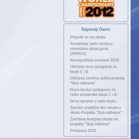
Najnoviji članci
Prijavite se na obuku
Amaterska radio-mreža u
vanrednim situacijama
(ARMVS)
Novogodišnja proslava 2026
Održano novo polaganje za
klase C i B
Održana završna vežba projekta
"Stub odbrane"
Nova obuka i polaganje za
radio-amaterske klase C i B
Nova oprema u radio-klubu
Završen praktični deo obuke u
okviru Projekta "Stub odbrane"
Završena teorijska obuka na
projektu "Stub odbrane"
Ponjavica 2025