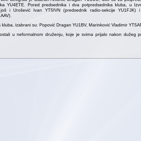
ka YU4ETE. Pored predsednika i dva potpredsednika kluba, u Iz
još i Urošević Ivan YT5IVN (predsednik radio-sekcije YU1FJK) 
1AAV).
kluba, izabrani su: Popović Dragan YU1BV, Marinković Vladimir YT5AN
ostali u neformalnom druženju, koje je svima prijalo nakon dužeg p