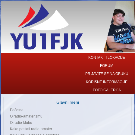
KONTAKT I LOKACIJE
FORUM
PRIJAVITE SE NA OBUKU
KORISNE INFORMACIJE
FOTO GALERIJA
Glavni meni
Početna
O radio-amaterizmu
O radio-klubu
Kako postati radio-amater