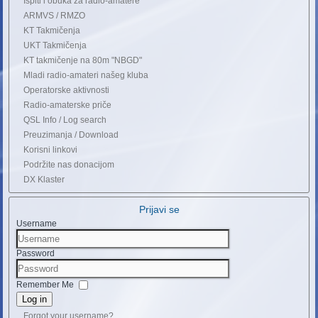
Ispiti i obuka za radio-amatere
ARMVS / RMZO
KT Takmičenja
UKT Takmičenja
KT takmičenje na 80m "NBGD"
Mladi radio-amateri našeg kluba
Operatorske aktivnosti
Radio-amaterske priče
QSL Info / Log search
Preuzimanja / Download
Korisni linkovi
Podržite nas donacijom
DX Klaster
Prijavi se
Username
Password
Remember Me
Log in
Forgot your username?