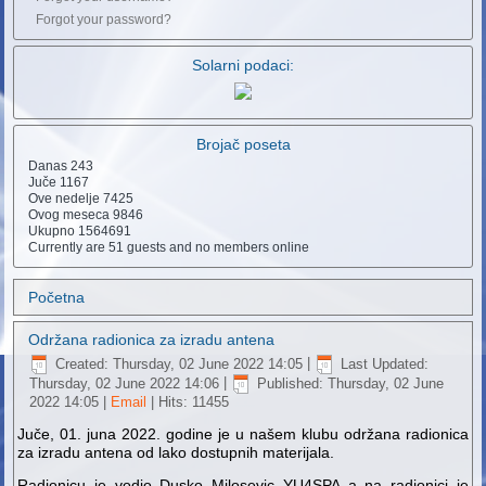
Forgot your password?
Solarni podaci:
Brojač poseta
Danas
243
Juče
1167
Ove nedelje
7425
Ovog meseca
9846
Ukupno
1564691
Currently are 51 guests and no members online
Početna
Održana radionica za izradu antena
Created: Thursday, 02 June 2022 14:05
|
Last Updated:
Thursday, 02 June 2022 14:06
|
Published: Thursday, 02 June
2022 14:05
|
Email
| Hits: 11455
Juče, 01. juna 2022. godine je u našem klubu održana radionica
za izradu antena od lako dostupnih materijala.
Radionicu je vodio Dusko Milosevic YU4SPA a na radionici je