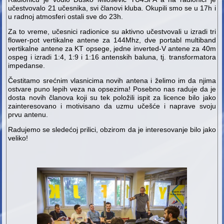
učestvovalo 21 učesnika, svi članovi kluba. Okupili smo se u 17h i
u radnoj atmosferi ostali sve do 23h.
Za to vreme, učesnici radionice su aktivno učestvovali u izradi tri
flower-pot vertikalne antene za 144Mhz, dve portabl multiband
vertikalne antene za KT opsege, jedne inverted-V antene za 40m
ospeg i izradi 1:4, 1:9 i 1:16 antenskih baluna, tj. transformatora
impedanse.
Čestitamo srećnim vlasnicima novih antena i želimo im da njima
ostvare puno lepih veza na opsezima! Posebno nas raduje da je
dosta novih članova koji su tek položili ispit za licence bilo jako
zainteresovano i motivisano da uzmu učešće i naprave svoju
prvu antenu.
Radujemo se sledećoj prilici, obzirom da je interesovanje bilo jako
veliko!