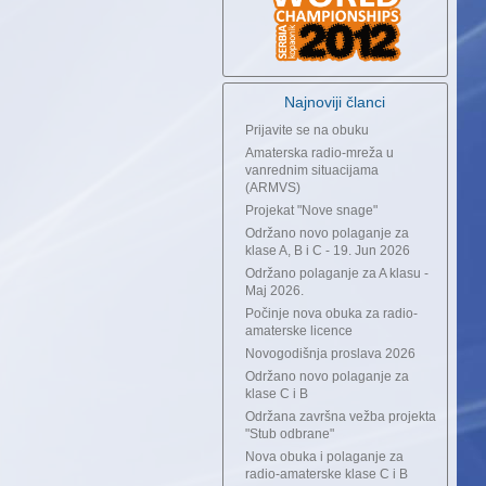
Najnoviji članci
Prijavite se na obuku
Amaterska radio-mreža u
vanrednim situacijama
(ARMVS)
Projekat "Nove snage"
Održano novo polaganje za
klase A, B i C - 19. Jun 2026
Održano polaganje za A klasu -
Maj 2026.
Počinje nova obuka za radio-
amaterske licence
Novogodišnja proslava 2026
Održano novo polaganje za
klase C i B
Održana završna vežba projekta
"Stub odbrane"
Nova obuka i polaganje za
radio-amaterske klase C i B