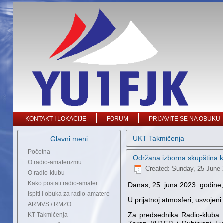
KONTAKT I LOKACIJE
FORUM
PRIJAVITE SE NA OBUKU
UKT Takmičenja
Glavni meni
Početna
Održana izborna skupština 
O radio-amaterizmu
Created: Sunday, 25 June 
O radio-klubu
Kako postati radio-amater
Danas, 25. juna 2023. godine,
Ispiti i obuka za radio-amatere
U prijatnoj atmosferi, usvojen
ARMVS / RMZO
Za predsednika Radio-kluba 
KT Takmičenja