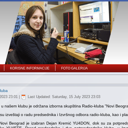
KORISNE INFORMACIJE
FOTO GALERIJA
kluba
2023 23:01
|
Last Updated: Saturday, 15 July 2023 23:03
 u našem klubu je održana izborna skupština Radio-kluba "Novi Beogra
i su izveštaji o radu predsednika i Izvršnog odbora radio-kluba, kao i pl
Novi Beograd je izabran Dejan Kremić YU4DON, dok su za potpredse