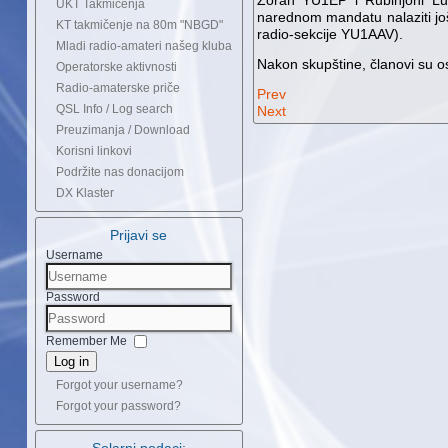
Zoran YU1EP i Rubinjoni Lu
UKT Takmičenja
narednom mandatu nalaziti jo
KT takmičenje na 80m "NBGD"
radio-sekcije YU1AAV).
Mladi radio-amateri našeg kluba
Nakon skupštine, članovi su o
Operatorske aktivnosti
Radio-amaterske priče
Prev
QSL Info / Log search
Next
Preuzimanja / Download
Korisni linkovi
Podržite nas donacijom
DX Klaster
Prijavi se
Username
Password
Remember Me
Log in
Forgot your username?
Forgot your password?