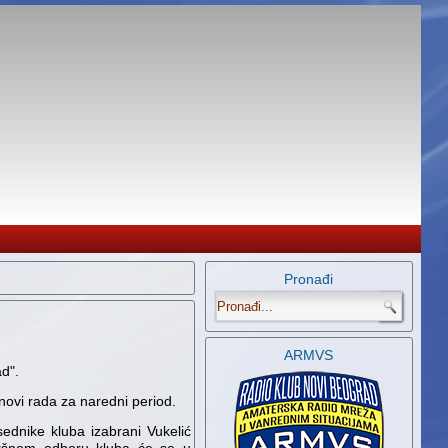
Pronađi
.
ARMVS
d".
anovi rada za naredni period.
dnike kluba izabrani Vukelić