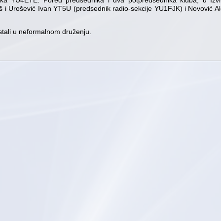
ka YU4ETE. Pored predsednika i dva potpredsednika kluba, u Iz
š i Urošević Ivan YT5U (predsednik radio-sekcije YU1FJK) i Novović 
stali u neformalnom druženju.