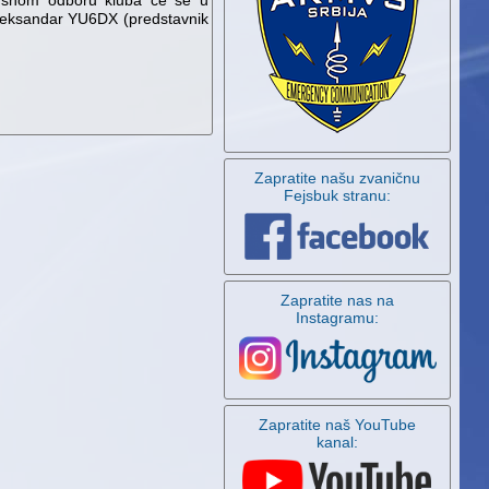
vršnom odboru kluba će se u
Aleksandar YU6DX (predstavnik
Zapratite našu zvaničnu
Fejsbuk stranu:
Zapratite nas na
Instagramu:
Zapratite naš YouTube
kanal: