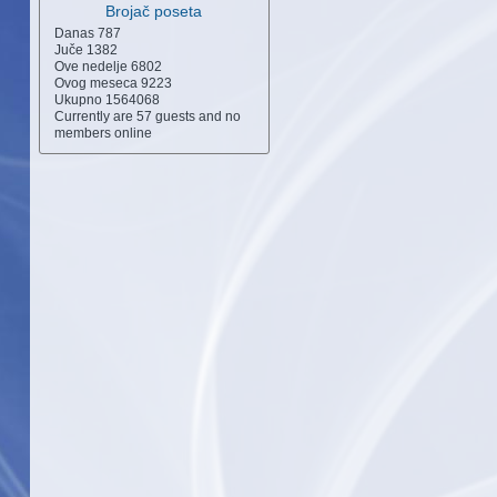
Brojač poseta
Danas
787
Juče
1382
Ove nedelje
6802
Ovog meseca
9223
Ukupno
1564068
Currently are 57 guests and no
members online