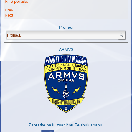
RTS portalu.
Prev
Next
Pronađi
.
ARMVS
Zapratite našu zvaničnu Fejsbuk stranu: