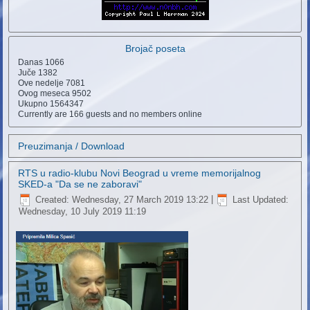
Brojač poseta
Danas
1066
Juče
1382
Ove nedelje
7081
Ovog meseca
9502
Ukupno
1564347
Currently are 166 guests and no members online
Preuzimanja / Download
RTS u radio-klubu Novi Beograd u vreme memorijalnog
SKED-a "Da se ne zaboravi"
Created: Wednesday, 27 March 2019 13:22
|
Last Updated:
Wednesday, 10 July 2019 11:19