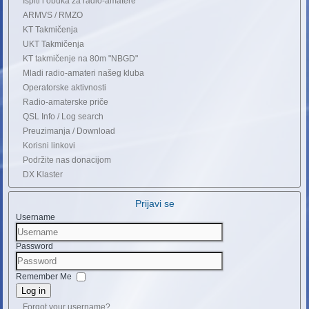
Ispiti i obuka za radio-amatere
ARMVS / RMZO
KT Takmičenja
UKT Takmičenja
KT takmičenje na 80m "NBGD"
Mladi radio-amateri našeg kluba
Operatorske aktivnosti
Radio-amaterske priče
QSL Info / Log search
Preuzimanja / Download
Korisni linkovi
Podržite nas donacijom
DX Klaster
Prijavi se
Username
Password
Remember Me
Log in
Forgot your username?