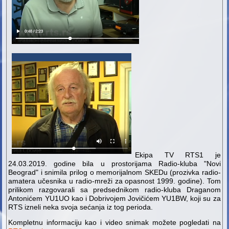
Ekipa TV RTS1 je
24.03.2019. godine bila u prostorijama Radio-kluba "Novi
Beograd" i snimila prilog o memorijalnom SKEDu (prozivka radio-
amatera učesnika u radio-mreži za opasnost 1999. godine). Tom
prilikom razgovarali sa predsednikom radio-kluba Draganom
Antonićem YU1UO kao i Dobrivojem Jovičićem YU1BW, koji su za
RTS izneli neka svoja sećanja iz tog perioda.
Kompletnu informaciju kao i video snimak možete pogledati na