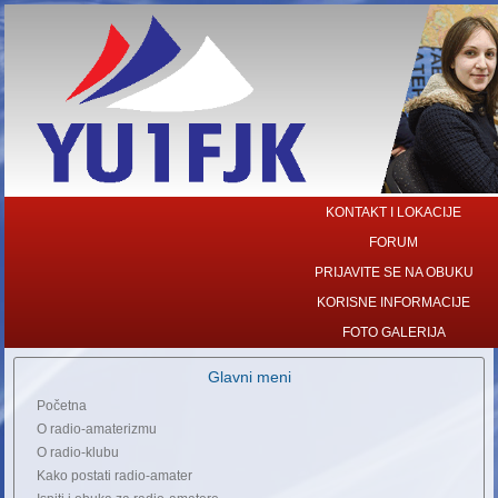
KONTAKT I LOKACIJE
FORUM
PRIJAVITE SE NA OBUKU
KORISNE INFORMACIJE
FOTO GALERIJA
Glavni meni
Početna
O radio-amaterizmu
O radio-klubu
Kako postati radio-amater