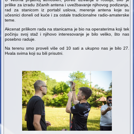
prilike za izradu žičanih antena i uvežbavanje njihovog podizanja,
rad za stanicom iz portabl uslova, merenje antena koje su
učesnici doneli od kuće i za ostale tradicionalne radio-amaterske
teme.
Akcenat prilikom rada na stanicama je bio na operaterima koji tek
počinju svoj staž i njihovo interesovanje je bilo veliko, što nas
posebno raduje.
Na terenu smo proveli više od 10 sati a ukupno nas je bilo 27.
Hvala svima koji su bili prisutni.