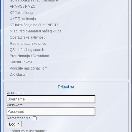
Ispiti i obuka za radio-amatere
ARMVS / RMZO
KT Takmičenja
UKT Takmičenja
KT takmičenje na 80m "NBGD"
Mladi radio-amateri našeg kluba
Operatorske aktivnosti
Radio-amaterske priče
QSL Info / Log search
Preuzimanja / Download
Korisni linkovi
Podržite nas donacijom
DX Klaster
Prijavi se
Username
Password
Remember Me
Log in
Forgot your username?