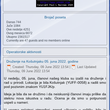
Brojač poseta
Danas
744
Juče
1084
Ove nedelje
4251
Ovog meseca
6672
Ukupno
1561517
Currently are 47 guests and no members online
Operatorske aktivnosti
Druženje na Košutnjaku 05. juna 2022. godine
Created: Thursday, 09 June 2022 13:54
|
Last Updated:
Thursday, 09 June 2022 13:54
U nedelju, 05. juna, članovi našeg kluba su izašli na druženje i
rad u prirodi. Lokacija je bila Košutnjak (YUFF-0058) a radili smo
pod pozivnim znakom YU1FJK/p.
Ideja je bila da se družimo i da neiskusniji članovi imaju prilike da
steknu nova iskustva u radu. Ocena je da smo u potpunosti
uspeli u nameri.
U veoma prijatnoj atmosferi, pored uživanja u roštilju, bilo je