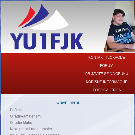
KONTAKT I LOKACIJE
FORUM
PRIJAVITE SE NA OBUKU
KORISNE INFORMACIJE
FOTO GALERIJA
Glavni meni
Početna
O radio-amaterizmu
O radio-klubu
Kako postati radio-amater