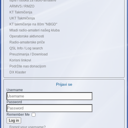
Ispiti i obuka za radio-amatere
ARMVS / RMZO
KT Takmičenja
UKT Takmičenja
KT takmičenje na 80m "NBGD"
Mladi radio-amateri našeg kluba
Operatorske aktivnosti
Radio-amaterske priče
QSL Info / Log search
Preuzimanja / Download
Korisni linkovi
Podržite nas donacijom
DX Klaster
Prijavi se
Username
Password
Remember Me
Log in
Forgot your username?