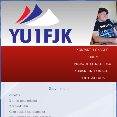
KONTAKT I LOKACIJE
FORUM
PRIJAVITE SE NA OBUKU
KORISNE INFORMACIJE
FOTO GALERIJA
Glavni meni
Početna
O radio-amaterizmu
O radio-klubu
Kako postati radio-amater