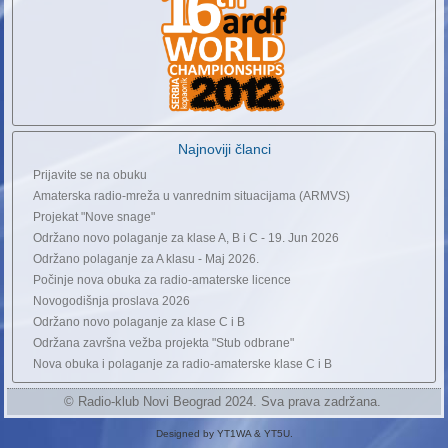
Najnoviji članci
Prijavite se na obuku
Amaterska radio-mreža u vanrednim situacijama (ARMVS)
Projekat "Nove snage"
Održano novo polaganje za klase A, B i C - 19. Jun 2026
Održano polaganje za A klasu - Maj 2026.
Počinje nova obuka za radio-amaterske licence
Novogodišnja proslava 2026
Održano novo polaganje za klase C i B
Održana završna vežba projekta "Stub odbrane"
Nova obuka i polaganje za radio-amaterske klase C i B
© Radio-klub Novi Beograd 2024. Sva prava zadržana.
Designed by YT1WA & YT5U.