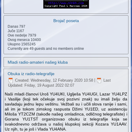
Brojač poseta
Danas
797
Juče
1167
Ove nedelje
7979
Ovog meseca
10400
Ukupno
1565245
Currently are 49 guests and no members online
Mladi radio-amateri našeg kluba
Obuka iz radio-telegrafije
Created: Wednesday, 12 February 2020 10:58
|
Last
Updated: Friday, 19 August 2022 02:07
Naši mladi članovi Uroš YU4UKI, Uglješa YU4UGI, Lazar YU4LPZ
i Vasilije (koji tek očekuje svoj pozivni znak) su imali želju da
savladaju jednu lepu veštinu. Vežbali su i učili slova ranije i sami,
ali im je tokom zimskog raspusta Džimi YU1ED, uz asistenciju
Miloša YT2CZM (takođe našeg omladinca, odličnog telegrafiste) i
Gorana YU1TST organizovao obuku iz telegrafije koja se
svakodnevno održava u našoj klupskoj sekciji Kozara YU1AAV.
Uz njih, tu je još i Vlada YU4ANA.