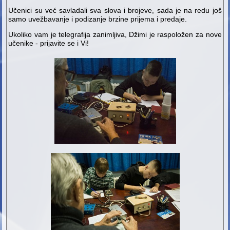
Učenici su već savladali sva slova i brojeve, sada je na redu još
samo uvežbavanje i podizanje brzine prijema i predaje.
Ukoliko vam je telegrafija zanimljiva, Džimi je raspoložen za nove
učenike - prijavite se i Vi!