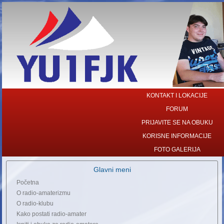
KONTAKT I LOKACIJE
FORUM
PRIJAVITE SE NA OBUKU
KORISNE INFORMACIJE
FOTO GALERIJA
Glavni meni
Početna
O radio-amaterizmu
O radio-klubu
Kako postati radio-amater