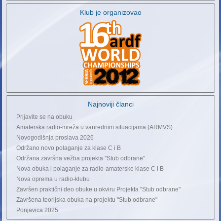
Klub je organizovao
Najnoviji članci
Prijavite se na obuku
Amaterska radio-mreža u vanrednim situacijama (ARMVS)
Novogodišnja proslava 2026
Održano novo polaganje za klase C i B
Održana završna vežba projekta "Stub odbrane"
Nova obuka i polaganje za radio-amaterske klase C i B
Nova oprema u radio-klubu
Završen praktični deo obuke u okviru Projekta "Stub odbrane"
Završena teorijska obuka na projektu "Stub odbrane"
Ponjavica 2025