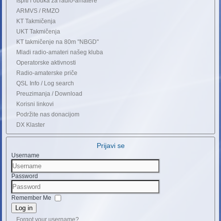
Ispiti i obuka za radio-amatere
ARMVS / RMZO
KT Takmičenja
UKT Takmičenja
KT takmičenje na 80m "NBGD"
Mladi radio-amateri našeg kluba
Operatorske aktivnosti
Radio-amaterske priče
QSL Info / Log search
Preuzimanja / Download
Korisni linkovi
Podržite nas donacijom
DX Klaster
Prijavi se
Username
Password
Remember Me
Log in
Forgot your username?