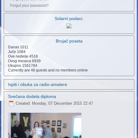
Forgot your password?
Solarni podaci:
Brojač poseta
Danas
1011
Juče
1084
Ove nedelje
4518
Ovog meseca
6939
Ukupno
1561784
Currently are 48 guests and no members online
Ispiti i obuka za radio-amatere
Svečana dodela diploma
Created: Monday, 07 December 2015 22:47