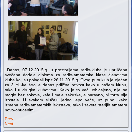
Danas, 07.12.2015.g. u prostorijama radio-kluba je upriličena
svečana dodela diploma za radio-amaterske klase članovima
kluba koji su polagali ispit 26.11.2015.g. Ovog puta klub je ojačan
za 3 YL-ke štro je danas prilična retkost kako u našem klubu,
tako i u drugim klubovima. Kako je to već uobičajeno, nije se
moglo bez sokova, kafe i male zakuske, a naravno, ni torta nije
izostala. U svakom slučaju jedno lepo veče, uz puno, kako
izmena radio-amaterskih iskustava, tako i saveta starijih amatera
novo-obučenim.
Prev
Next