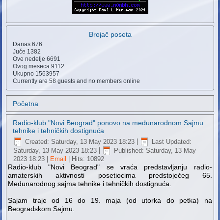
Brojač poseta
Danas
676
Juče
1382
Ove nedelje
6691
Ovog meseca
9112
Ukupno
1563957
Currently are 58 guests and no members online
Početna
Radio-klub "Novi Beograd" ponovo na međunarodnom Sajmu
tehnike i tehničkih dostignuća
Created: Saturday, 13 May 2023 18:23
|
Last Updated:
Saturday, 13 May 2023 18:23
|
Published: Saturday, 13 May
2023 18:23
|
Email
| Hits: 10892
Radio-klub "Novi Beograd" se vraća predstavljanju radio-
amaterskih aktivnosti posetiocima predstojećeg 65.
Međunarodnog sajma tehnike i tehničkih dostignuća.
Sajam traje od 16 do 19. maja (od utorka do petka) na
Beogradskom Sajmu.