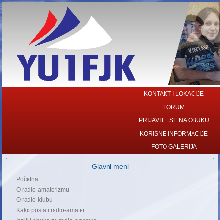
KONTAKT I LOKACIJE
FORUM
PRIJAVITE SE NA OBUKU
KORISNE INFORMACIJE
FOTO GALERIJA
Glavni meni
Početna
O radio-amaterizmu
O radio-klubu
Kako postati radio-amater