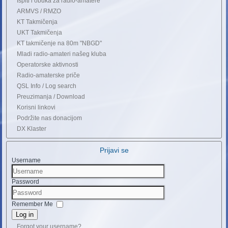
Ispiti i obuka za radio-amatere
ARMVS / RMZO
KT Takmičenja
UKT Takmičenja
KT takmičenje na 80m "NBGD"
Mladi radio-amateri našeg kluba
Operatorske aktivnosti
Radio-amaterske priče
QSL Info / Log search
Preuzimanja / Download
Korisni linkovi
Podržite nas donacijom
DX Klaster
Prijavi se
Username
Password
Remember Me
Log in
Forgot your username?