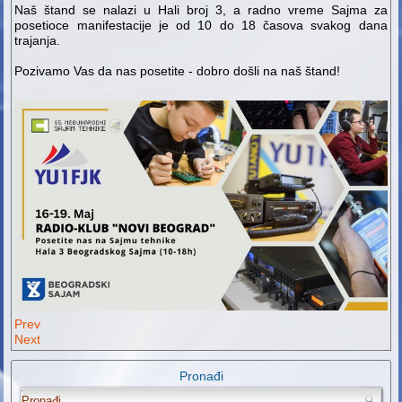
Naš štand se nalazi u Hali broj 3, a radno vreme Sajma za
posetioce manifestacije je od 10 do 18 časova svakog dana
trajanja.
Pozivamo Vas da nas posetite - dobro došli na naš štand!
Prev
Next
Pronađi
.