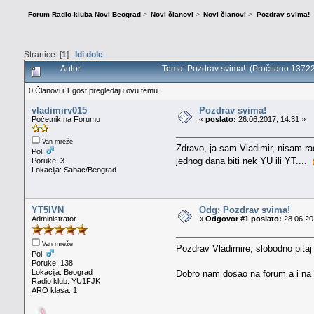
Forum Radio-kluba Novi Beograd
>
Novi članovi
>
Novi članovi
>
Pozdrav svima!
Stranice: [
1
]
Idi dole
Autor
Tema: Pozdrav svima! (Pročitano 13722
0 Članovi i 1 gost pregledaju ovu temu.
vladimirv015
Pozdrav svima!
Početnik na Forumu
«
poslato:
26.06.2017, 14:31 »
Van mreže
Zdravo, ja sam Vladimir, nisam ra
Pol:
jednog dana biti nek YU ili YT....
Poruke: 3
Lokacija: Sabac/Beograd
YT5IVN
Odg: Pozdrav svima!
Administrator
«
Odgovor #1 poslato:
28.06.20
Van mreže
Pozdrav Vladimire, slobodno pita
Pol:
Poruke: 138
Lokacija: Beograd
Dobro nam dosao na forum a i na
Radio klub: YU1FJK
ARO klasa: 1