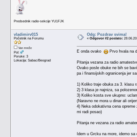
Predsednik radio-sekcije YU1FJK
vladimirv015
Odg: Pozdrav svima!
Početnik na Forumu
«
Odgovor #2 poslato:
28.06.20
Van mreže
E onda ovako
Prvo hvala na 
Pol:
Poruke: 3
Lokacija: Sabac/Beograd
Pitanja vezana za radio amatestv
Ovako posle obuke ne bih se bavio
pa i finansijskih ogranicenja jer 
1) Koliko traje obuka za 3. klasu 
2) 3 klasa je najniza, sa polozen
3) Koliko kosta sve ukupno: uclanje
(Naravno ne mora u dinar ali orije
4) Neka odokativna cena opreme z
mi radi posao)
Pitanja ne vezana za radio amate
Idem u Grcku na more, idemo sa 