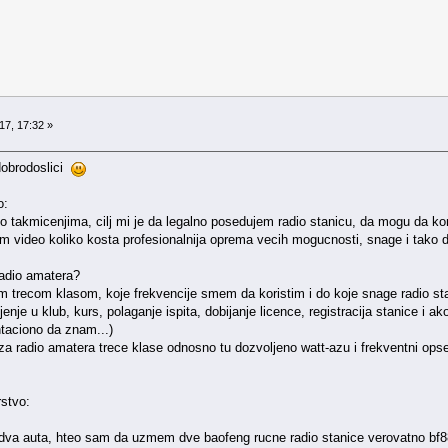
17, 17:32 »
dobrodoslici
o:
 takmicenjima, cilj mi je da legalno posedujem radio stanicu, da mogu da komu
sam video koliko kosta profesionalnija oprema vecih mogucnosti, snage i tako da
radio amatera?
om trecom klasom, koje frekvencije smem da koristim i do koje snage radio st
nje u klub, kurs, polaganje ispita, dobijanje licence, registracija stanice i a
ntaciono da znam...)
a radio amatera trece klase odnosno tu dozvoljeno watt-azu i frekventni opse
rstvo:
dva auta, hteo sam da uzmem dve baofeng rucne radio stanice verovatno bf8