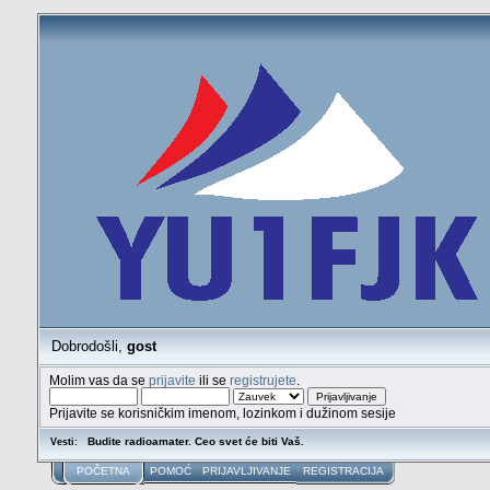
Dobrodošli,
gost
Molim vas da se
prijavite
ili se
registrujete
.
Prijavite se korisničkim imenom, lozinkom i dužinom sesije
Budite radioamater. Ceo svet će biti Vaš.
Vesti:
POČETNA
POMOĆ
PRIJAVLJIVANJE
REGISTRACIJA