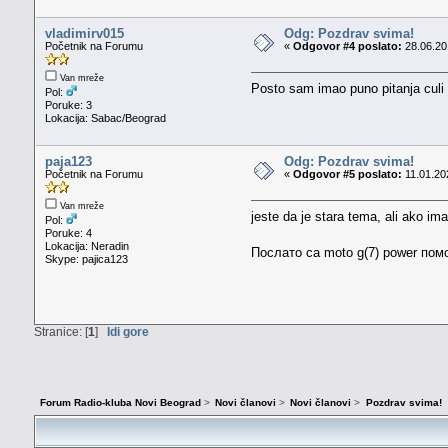
vladimirv015
Odg: Pozdrav svima!
Početnik na Forumu
«
Odgovor #4 poslato:
28.06.20
Van mreže
Posto sam imao puno pitanja cul
Pol:
Poruke: 3
Lokacija: Sabac/Beograd
paja123
Odg: Pozdrav svima!
Početnik na Forumu
«
Odgovor #5 poslato:
11.01.20
Van mreže
jeste da je stara tema, ali ako im
Pol:
Poruke: 4
Lokacija: Neradin
Послато са moto g(7) power пом
Skype: pajica123
Stranice: [
1
]
Idi gore
Forum Radio-kluba Novi Beograd
>
Novi članovi
>
Novi članovi
>
Pozdrav svima!