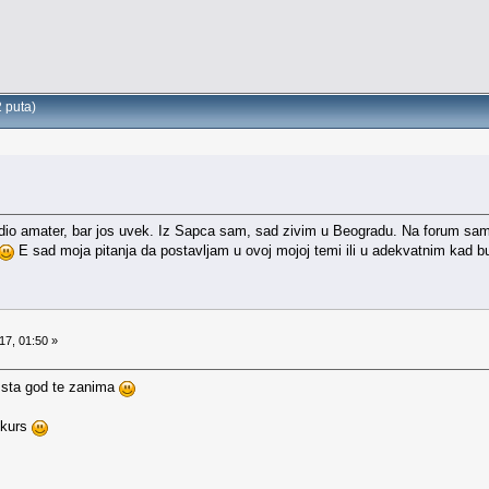
 puta)
dio amater, bar jos uvek. Iz Sapca sam, sad zivim u Beogradu. Na forum sam 
E sad moja pitanja da postavljam u ovoj mojoj temi ili u adekvatnim ka
17, 01:50 »
j sta god te zanima
 kurs