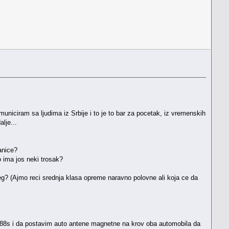
niciram sa ljudima iz Srbije i to je to bar za pocetak, iz vremenskih
lje...
anice?
ko ima jos neki trosak?
g? (Ajmo reci srednja klasa opreme naravno polovne ali koja ce da
88s i da postavim auto antene magnetne na krov oba automobila da