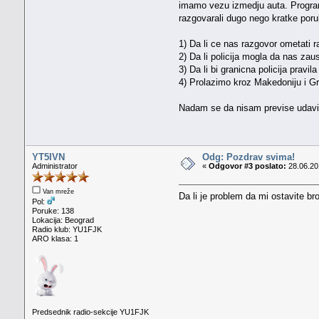
imamo vezu izmedju auta. Programi
razgovarali dugo nego kratke poruk
1) Da li ce nas razgovor ometati r
2) Da li policija mogla da nas z
3) Da li bi granicna policija pravil
4) Prolazimo kroz Makedoniju i Gr
Nadam se da nisam previse uda
YT5IVN
Odg: Pozdrav svima!
Administrator
«
Odgovor #3 poslato:
28.06.20
Van mreže
Da li je problem da mi ostavite bro
Pol:
Poruke: 138
Lokacija: Beograd
Radio klub: YU1FJK
ARO klasa: 1
Predsednik radio-sekcije YU1FJK