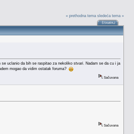
« prethodna tema
sledeća tema »
ŠTAMPAJ
se uclanio da bih se raspitao za nekoliko stvari. Nadam se da cu i ja
d budem mogao da vidim ostatak foruma?
Sačuvana
Sačuvana