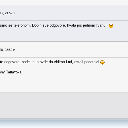
17, 21:57 »
i smo se telefonom. Dobih sve odgovore, hvala jos jednom Ivanu!
20, 22:52 »
ate odgovore, podelite ih ovde da vidimo i mi, ostali pocetnici
оћу Тапатока