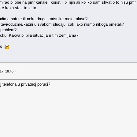
rao bi obe na pmr kanale i koristili bi njih ali koliko sam shvatio to nisu p
e kako sta i to je to...
adio amatere ili neke druge korisnike radio talasa?
austavi/oduzme/kazni u svakom slucaju, cak iako nismo nikoga ometali?
a problem?
cku. Kakva bi bila situacija u tim zemljama?
vio
17, 18:46 »
j telefona u privatnoj poruci?