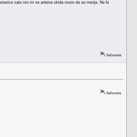
mr stanice zato sto im se antena skida moze da se menja. Ne bi
Sačuvana
Sačuvana