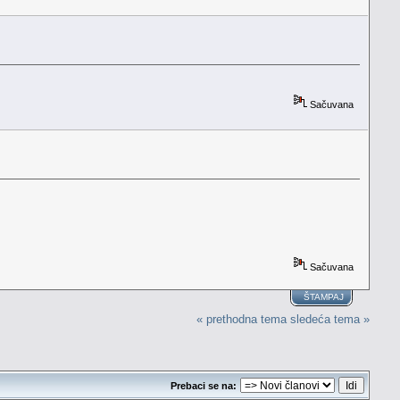
Sačuvana
Sačuvana
ŠTAMPAJ
« prethodna tema
sledeća tema »
Prebaci se na: